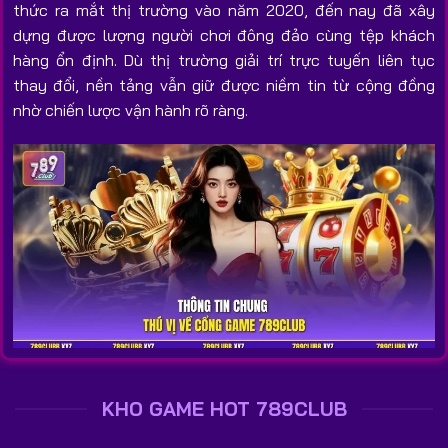
thức ra mắt thị trường vào năm 2020, đến nay đã xây
dựng được lượng người chơi đông đảo cùng tệp khách
hàng ổn định. Dù thị trường giải trí trực tuyến liên tục
thay đổi, nền tảng vẫn giữ được niềm tin từ cộng đồng
nhờ chiến lược vận hành rõ ràng.
Thông tin chung thú vị về cổng game 789CLUB
KHO GAME HOT 789CLUB
Để đạt được điều này,
789CLUB
đã đầu tư kỹ lưỡng vào