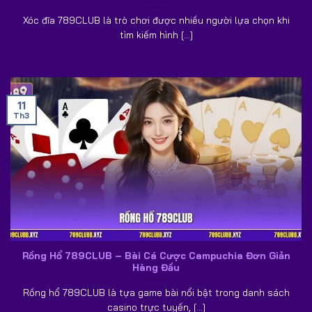
Bên cạnh yếu tố pháp lý, hệ thống bảo mật cũng là điểm
Xóc đĩa 789CLUB là trò chơi được nhiều người lựa chọn khi
mạnh được cộng đồng người chơi đánh giá cao. Khi trở
tìm kiếm hình [...]
thành thành viên của
789CLUB
, người dùng có thể yên
tâm trải nghiệm nhờ cơ chế bảo vệ dữ liệu hiện đại được
tích hợp trên toàn bộ hệ thống.
11
Th3
Rồng Hổ 789CLUB – Bài Cá Cược Campuchia Đơn Giản
Chính sách bảo mật của cổng game luôn được đầu tư chỉn chu
Hàng Đầu
Rồng hổ 789CLUB là tựa game bài nổi bật trong danh sách
789CLUB
sử dụng công nghệ SSL 128 bit kết hợp
casino trực tuyến, [...]