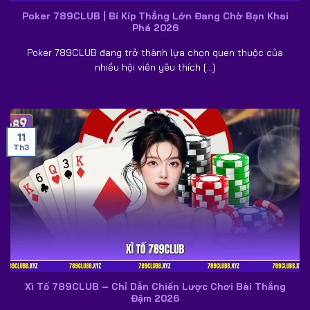
thưởng, nếu xuất hiện 3 biểu tượng giống nhau thì có
Poker 789CLUB | Bí Kíp Thắng Lớn Đang Chờ Bạn Khai
thể nhận phần thưởng giá trị.
Phá 2026
Poker 789CLUB đang trở thành lựa chọn quen thuộc của
Game bài 3D
nhiều hội viên yêu thích [...]
Chuyên mục game bài 3D trên
789CLUB
được xây dựng
nhằm phục vụ cộng đồng yêu thích các trò chơi bài truyền
thống. Nhờ thiết kế đồ họa sinh động, người chơi có thể
cảm nhận rõ không khí sôi động của từng bàn chơi.
11
Th3
Nhiều trò quen thuộc như Phỏm, Xì Tố
789CLUB
, Xì
Dách, Liêng, Tiến Lên Miền Nam.
Hệ thống cung cấp nhiều phòng chơi với cấp độ khác
nhau, phù hợp cho cả người mới lẫn người chơi lâu năm.
Thể thao sôi động
Sảnh thể thao
789CLUB
là điểm đến dành cho những
Xì Tố 789CLUB – Chỉ Dẫn Chiến Lược Chơi Bài Thắng
người yêu thích các giải đấu thể thao. Ngoài bóng đá, hệ
Đậm 2026