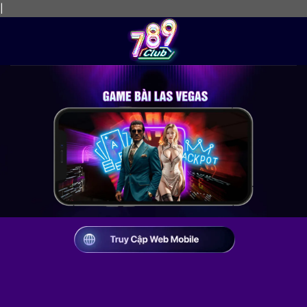
|
Bỏ
qua
nội
dung