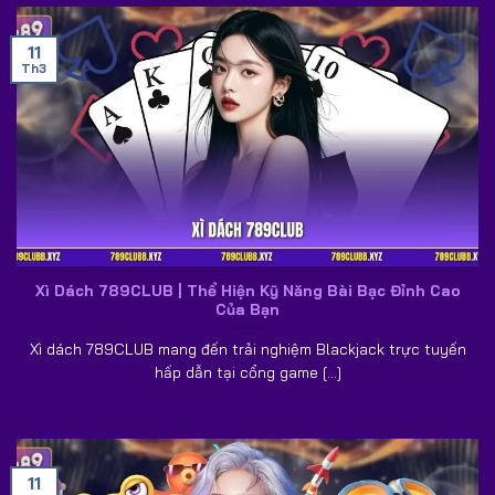
từng chuyên mục trò chơi cũng như dịch vụ cung cấp.
Nhiều sảnh game nổi bật liên tục được bổ sung để người
11
dùng có thêm lựa chọn trải nghiệm. Trong đó có thể kể
Th3
đến các chuyên mục quen thuộc như casino live, thể thao
789 CLUB
, nổ hũ, lô đề, bắn cá… Tất cả đều được xây
dựng nhằm mang lại không gian giải trí phong phú cho hội
viên.
Tầm nhìn hoạt động & sứ mệnh tại cổng
game 789CLUB
Xì Dách 789CLUB | Thể Hiện Kỹ Năng Bài Bạc Đỉnh Cao
Sau khi tìm hiểu về tổng quan nền tảng, nhiều người dùng
Của Bạn
cũng quan tâm đến định hướng phát triển của hệ thống.
Ngay từ giai đoạn đầu xây dựng thương hiệu,
789CLUB
Xì dách 789CLUB mang đến trải nghiệm Blackjack trực tuyến
hấp dẫn tại cổng game [...]
tài xỉu
đã xác định rõ tầm nhìn và sứ mệnh nhằm tạo nền
tảng phát triển bền vững. Nhờ định hướng rõ ràng, cổng
game không chỉ duy trì sự ổn định mà còn từng bước mở
rộng quy mô hoạt động.
11