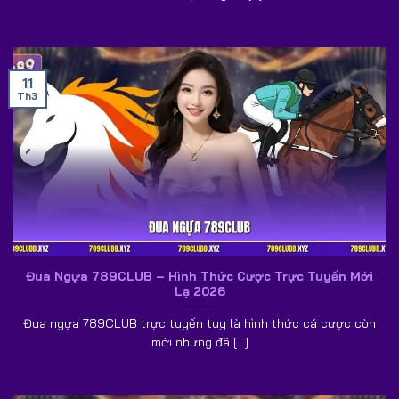
tường lửa Firewall nhằm bảo vệ toàn bộ dữ liệu cá
nhân. Nhờ đó, nguy cơ rò rỉ thông tin trong quá trình sử
dụng gần như được loại bỏ hoàn toàn.
11
Đội ngũ kỹ thuật của
789CLUB
luôn theo dõi hệ thống
Th3
liên tục để phát hiện các lỗ hổng bảo mật nếu có. Khi
xuất hiện vấn đề, bộ phận kỹ thuật sẽ nhanh chóng xử
lý nhằm đảm bảo hệ thống vận hành ổn định.
Hạng mục game đa dạng
Yếu tố tiếp theo giúp nền tảng
789CLUB
giữ chân người
chơi chính là hệ thống trò chơi đa dạng. Theo đánh giá từ
cộng đồng người dùng, 100% khách hàng đều hài lòng với
Đua Ngựa 789CLUB – Hình Thức Cược Trực Tuyến Mới
Lạ 2026
các chuyên mục giải trí được cung cấp trên hệ thống.
Đua ngựa 789CLUB trực tuyến tuy là hình thức cá cược còn
Hiện tại, cổng game
789CLUB
sở hữu khoảng 6 – 7 hạng
mới nhưng đã [...]
mục trò chơi khác nhau, liên tục được cập nhật nội dung
mới. Thư viện game của nền tảng đã vượt mốc 5000+