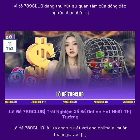
thống còn cung cấp nhiều môn khác như bóng chuyền,
Xì tố 789CLUB đang thu hút sự quan tâm của đông đảo
khúc côn cầu hay đua xe.
người chơi nhờ [...]
Đặc
Chi tiết
điểm
Tỷ lệ
Tỷ lệ Odds cạnh tranh được cập nhật liên tục theo
11
Odds
diễn biến trận đấu.
Th3
Phân
Nhiều loại kèo
789CLUB
phổ biến như handicap châu
loại
Á, châu Âu, Running Ball, Tài Xỉu, chẵn lẻ.
kèo
Cập
Thông tin trận đấu được cập nhật chi tiết để người
nhật
chơi tại
789CLUB
thuận tiện trong quá trình phân
nhanh
tích kèo.
Hướng dẫn hội viên truy cập và tương tác
trên 789CLUB
Lô Đề 789CLUB| Trải Nghiệm Xổ Số Online Hot Nhất Thị
Trường
Các bước thực hiện tại
789CLUB
được thiết kế đơn giản
Lô đề 789CLUB là lựa chọn tuyệt vời cho những ai muốn
nhằm giúp người dùng dễ dàng thao tác ngay từ lần đầu
tham gia vào [...]
sử dụng. Dưới đây là hướng dẫn chi tiết các bước quan