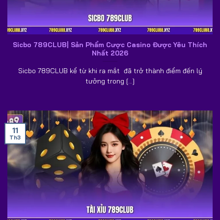
Tiếp tục đầu tư vào lĩnh vực giải trí trực tuyến với kho
game
789CLUB
được mở rộng 3000+ sản phẩm mới,
mang đến nhiều lựa chọn hấp dẫn cho hội viên.
Sicbo 789CLUB| Sản Phẩm Cược Casino Được Yêu Thích
Nâng cấp hệ thống chăm sóc khách hàng, chương trình
Nhất 2026
khuyến mãi
789CLUB
và công cụ tương tác để đáp
ứng lượng thành viên dự kiến tăng gấp 2 lần trong thời
Sicbo 789CLUB kể từ khi ra mắt đã trở thành điểm đến lý
tưởng trong [...]
gian tới.
Tích hợp phần mềm nạp rút hiện đại với công nghệ AI
nhận diện tài khoản, giúp xử lý thành công 100% giao
dịch được thực hiện trên hệ thống.
11
Th3
Lợi thế đặc biệt nhất được đánh giá cao
của 789CLUB
Khi nhắc đến những cổng game trực tuyến uy tín,
789CLUB
luôn là cái tên được cộng đồng người chơi
đánh giá cao. Nền tảng không chỉ thu hút nhờ kho trò chơi
phong phú mà còn sở hữu nhiều ưu điểm nổi bật giúp