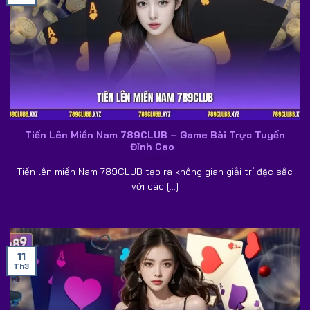
Yếu tố cũng góp phần tạo nên thành công của thương
hiệu chính là bộ phận chăm sóc khách hàng. Đội ngũ hỗ
trợ tại
789CLUB
được đào tạo bài bản về sản phẩm trò
chơi cũng như dịch vụ của hệ thống.
Nhờ kinh nghiệm chuyên môn vững vàng, chuyên viên tại
789CLUB
có thể phản hồi nhanh chóng khi người dùng
cần trợ giúp. Điều này giúp quá trình trải nghiệm của hội
Tiến Lên Miền Nam 789CLUB – Game Bài Trực Tuyến
viên luôn diễn ra thuận lợi.
Đỉnh Cao
Thư viện game 789CLUB cập nhật với
Tiến lên miền Nam 789CLUB tạo ra không gian giải trí đặc sắc
3000+ siêu phẩm đỉnh cao
với các [...]
Kho trò chơi của
789CLUB
là một trong những điểm nổi
bật khiến nhiều người chơi lựa chọn nền tảng. Hệ thống
hiện sở hữu hơn 3000+ trò chơi thuộc nhiều thể loại khác
11
nhau, đáp ứng nhu cầu giải trí của nhiều nhóm người dùng.
Th3
Live casino 789CLUB