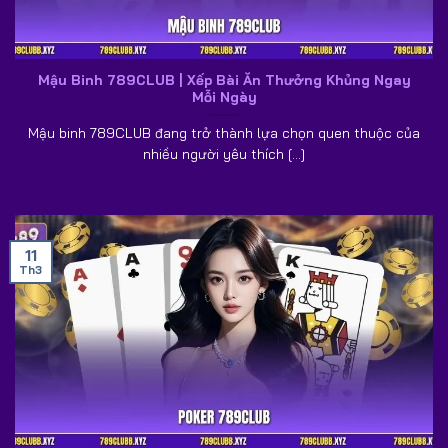
nhưng mỗi trò đều sở hữu cốt truyện riêng, giúp trải
nghiệm luôn mới mẻ.
Mậu Binh 789CLUB | Xếp Bài Ăn Thưởng Khủng Ngay
Mỗi Ngày
Mậu binh 789CLUB đang trở thành lựa chọn quen thuộc của
nhiều người yêu thích [...]
11
Th3
Chinh phục slot nổ hũ với cơ hội thắng Jackpot bùng nổ
Nhiều trò nổi bật như Nổ hũ Thần Tài, Sơn Tinh Thủy
Tinh, Tây Du Thần Ký, Sweet Bonanza, Ăn Khế Trả
Vàng.
Người chơi
789CLUB
chỉ cần nhấn spin để quay