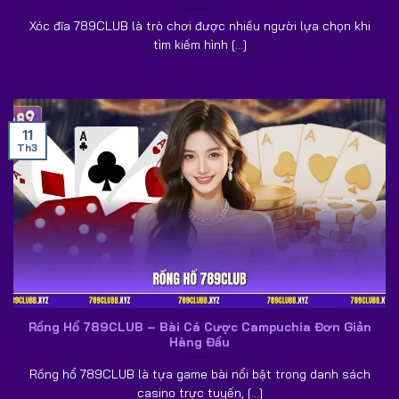
Bên cạnh yếu tố pháp lý, hệ thống bảo mật cũng là điểm
Xóc đĩa 789CLUB là trò chơi được nhiều người lựa chọn khi
mạnh được cộng đồng người chơi đánh giá cao. Khi trở
tìm kiếm hình [...]
thành thành viên của
789CLUB
, người dùng có thể yên
tâm trải nghiệm nhờ cơ chế bảo vệ dữ liệu hiện đại được
tích hợp trên toàn bộ hệ thống.
11
Th3
Rồng Hổ 789CLUB – Bài Cá Cược Campuchia Đơn Giản
Chính sách bảo mật của cổng game luôn được đầu tư chỉn chu
Hàng Đầu
Rồng hổ 789CLUB là tựa game bài nổi bật trong danh sách
789CLUB
sử dụng công nghệ SSL 128 bit kết hợp
casino trực tuyến, [...]