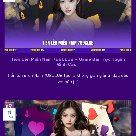
Yếu tố cũng góp phần tạo nên thành công của thương
hiệu chính là bộ phận chăm sóc khách hàng. Đội ngũ hỗ
trợ tại
789CLUB
được đào tạo bài bản về sản phẩm trò
chơi cũng như dịch vụ của hệ thống.
Nhờ kinh nghiệm chuyên môn vững vàng, chuyên viên tại
789CLUB
có thể phản hồi nhanh chóng khi người dùng
cần trợ giúp. Điều này giúp quá trình trải nghiệm của hội
Tiến Lên Miền Nam 789CLUB – Game Bài Trực Tuyến
viên luôn diễn ra thuận lợi.
Đỉnh Cao
Thư viện game 789CLUB cập nhật với
Tiến lên miền Nam 789CLUB tạo ra không gian giải trí đặc sắc
3000+ siêu phẩm đỉnh cao
với các [...]
Kho trò chơi của
789CLUB
là một trong những điểm nổi
bật khiến nhiều người chơi lựa chọn nền tảng. Hệ thống
hiện sở hữu hơn 3000+ trò chơi thuộc nhiều thể loại khác
11
nhau, đáp ứng nhu cầu giải trí của nhiều nhóm người dùng.
Th3
Live casino 789CLUB