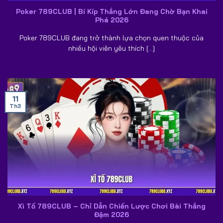
thưởng, nếu xuất hiện 3 biểu tượng giống nhau thì có
Poker 789CLUB | Bí Kíp Thắng Lớn Đang Chờ Bạn Khai
thể nhận phần thưởng giá trị.
Phá 2026
Poker 789CLUB đang trở thành lựa chọn quen thuộc của
Game bài 3D
nhiều hội viên yêu thích [...]
Chuyên mục game bài 3D trên
789CLUB
được xây dựng
nhằm phục vụ cộng đồng yêu thích các trò chơi bài truyền
thống. Nhờ thiết kế đồ họa sinh động, người chơi có thể
cảm nhận rõ không khí sôi động của từng bàn chơi.
11
Th3
Nhiều trò quen thuộc như Phỏm, Xì Tố
789CLUB
, Xì
Dách, Liêng, Tiến Lên Miền Nam.
Hệ thống cung cấp nhiều phòng chơi với cấp độ khác
nhau, phù hợp cho cả người mới lẫn người chơi lâu năm.
Thể thao sôi động
Sảnh thể thao
789CLUB
là điểm đến dành cho những
Xì Tố 789CLUB – Chỉ Dẫn Chiến Lược Chơi Bài Thắng
người yêu thích các giải đấu thể thao. Ngoài bóng đá, hệ
Đậm 2026