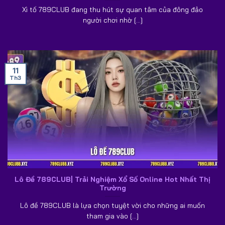
thống còn cung cấp nhiều môn khác như bóng chuyền,
Xì tố 789CLUB đang thu hút sự quan tâm của đông đảo
khúc côn cầu hay đua xe.
người chơi nhờ [...]
Đặc
Chi tiết
điểm
Tỷ lệ
Tỷ lệ Odds cạnh tranh được cập nhật liên tục theo
11
Odds
diễn biến trận đấu.
Th3
Phân
Nhiều loại kèo
789CLUB
phổ biến như handicap châu
loại
Á, châu Âu, Running Ball, Tài Xỉu, chẵn lẻ.
kèo
Cập
Thông tin trận đấu được cập nhật chi tiết để người
nhật
chơi tại
789CLUB
thuận tiện trong quá trình phân
nhanh
tích kèo.
Hướng dẫn hội viên truy cập và tương tác
trên 789CLUB
Lô Đề 789CLUB| Trải Nghiệm Xổ Số Online Hot Nhất Thị
Trường
Các bước thực hiện tại
789CLUB
được thiết kế đơn giản
Lô đề 789CLUB là lựa chọn tuyệt vời cho những ai muốn
nhằm giúp người dùng dễ dàng thao tác ngay từ lần đầu
tham gia vào [...]
sử dụng. Dưới đây là hướng dẫn chi tiết các bước quan