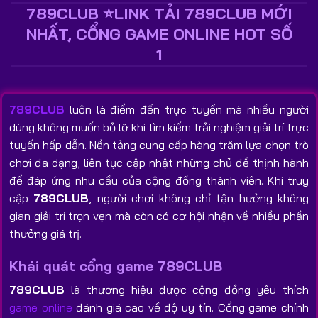
789CLUB ⭐️LINK TẢI 789CLUB MỚI
NHẤT, CỔNG GAME ONLINE HOT SỐ
1
789CLUB
luôn là điểm đến trực tuyến mà nhiều người
dùng không muốn bỏ lỡ khi tìm kiếm trải nghiệm giải trí trực
tuyến hấp dẫn. Nền tảng cung cấp hàng trăm lựa chọn trò
chơi đa dạng, liên tục cập nhật những chủ đề thịnh hành
để đáp ứng nhu cầu của cộng đồng thành viên. Khi truy
cập
789CLUB
, người chơi không chỉ tận hưởng không
gian giải trí trọn vẹn mà còn có cơ hội nhận về nhiều phần
thưởng giá trị.
Khái quát cổng game 789CLUB
789CLUB
là thương hiệu được cộng đồng yêu thích
game online
đánh giá cao về độ uy tín. Cổng game chính