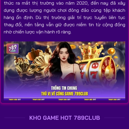
thức ra mắt thị trường vào năm 2020, đến nay đã xây
dựng được lượng người chơi đông đảo cùng tệp khách
hàng ổn định. Dù thị trường giải trí trực tuyến liên tục
thay đổi, nền tảng vẫn giữ được niềm tin từ cộng đồng
nhờ chiến lược vận hành rõ ràng.
Thông tin chung thú vị về cổng game 789CLUB
KHO GAME HOT 789CLUB
Để đạt được điều này,
789CLUB
đã đầu tư kỹ lưỡng vào