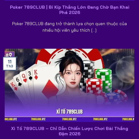
thưởng, nếu xuất hiện 3 biểu tượng giống nhau thì có
Poker 789CLUB | Bí Kíp Thắng Lớn Đang Chờ Bạn Khai
thể nhận phần thưởng giá trị.
Phá 2026
Poker 789CLUB đang trở thành lựa chọn quen thuộc của
Game bài 3D
nhiều hội viên yêu thích [...]
Chuyên mục game bài 3D trên
789CLUB
được xây dựng
nhằm phục vụ cộng đồng yêu thích các trò chơi bài truyền
thống. Nhờ thiết kế đồ họa sinh động, người chơi có thể
cảm nhận rõ không khí sôi động của từng bàn chơi.
11
Th3
Nhiều trò quen thuộc như Phỏm, Xì Tố
789CLUB
, Xì
Dách, Liêng, Tiến Lên Miền Nam.
Hệ thống cung cấp nhiều phòng chơi với cấp độ khác
nhau, phù hợp cho cả người mới lẫn người chơi lâu năm.
Thể thao sôi động
Sảnh thể thao
789CLUB
là điểm đến dành cho những
Xì Tố 789CLUB – Chỉ Dẫn Chiến Lược Chơi Bài Thắng
người yêu thích các giải đấu thể thao. Ngoài bóng đá, hệ
Đậm 2026