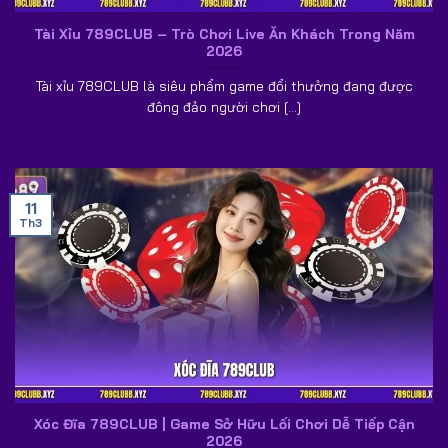
thương hiệu ngày càng khẳng định vị thế trên thị trường
giải trí online.
Tài Xỉu 789CLUB – Trò Chơi Live Ăn Khách Trong Năm
2026
Giấy phép hoạt động
Tài xỉu 789CLUB là siêu phẩm game đổi thưởng đang được
đông đảo người chơi [...]
Một trong những yếu tố quan trọng giúp khẳng định độ uy
tín của nền tảng chính là hệ thống giấy phép hợp pháp.
Không chỉ tập trung phát triển dịch vụ dành cho người
chơi,
789CLUB
còn hoàn thiện đầy đủ các chứng nhận
11
hoạt động từ những tổ chức quốc tế.
Th3
Cụ thể, nền tảng đã được cấp phép bởi các tổ chức uy tín
như MGA và PAGCOR. Đây đều là những đơn vị quản lý
lĩnh vực giải trí trực tuyến có tiêu chuẩn kiểm duyệt
nghiêm ngặt. Để nhận được giấy phép này,
789CLUB
phải trải qua quá trình đánh giá kỹ lưỡng liên quan đến
công nghệ, bảo mật, tính minh bạch trong vận hành.
Xóc Đĩa 789CLUB | Game Sở Hữu Lối Chơi Dễ Tiếp Cận
789CLUB bảo mật đỉnh cao
2026