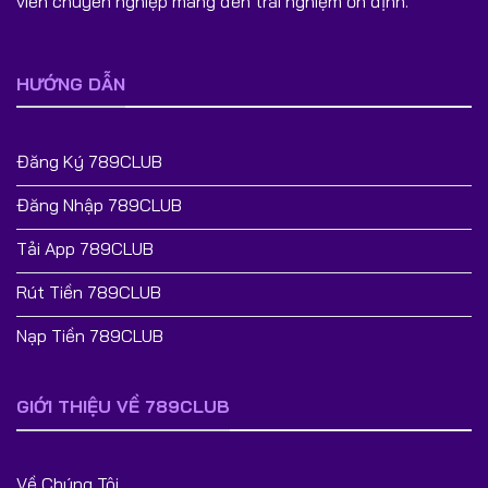
viên chuyên nghiệp mang đến trải nghiệm ổn định.
như sau:
Bước 1: Truy cập hệ thống
link tại 789 CLUB
thông
HƯỚNG DẪN
qua website chính thức
https://nashamuktikenders.in/
hoặc ứng dụng mobile.
Đăng Ký 789CLUB
Bước 2: Điền đầy đủ thông tin được yêu cầu trên biểu
mẫu đăng ký như tên đăng nhập
789CLUB
, mật khẩu,
Đăng Nhập 789CLUB
mã giới thiệu, số điện thoại, mã OTP.
Tải App 789CLUB
Bước 3: Kiểm tra lại toàn bộ những thông tin bản thân
đã nhập, sau đó xác nhận đăng ký. Hệ thống sẽ tiến
Rút Tiền 789CLUB
hành xét duyệt và kích hoạt tài khoản
789CLUB
chỉ
Nạp Tiền 789CLUB
sau chưa đầy 1 phút.
Nạp tiền 789CLUB thiết lập quỹ cược
GIỚI THIỆU VỀ 789CLUB
Sau khi đăng ký
789CLUB
thành công, người chơi cần
nạp tiền vào tài khoản để bắt đầu tham gia các trò chơi
trên hệ thống. Quy trình để tiến hành gửi tiền sẽ diễn ra cụ
Về Chúng Tôi