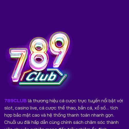
trọng từ đăng ký tài khoản, nạp tiền cho đến rút thưởng
để người chơi có thể trải nghiệm thuận lợi hơn.
Hướng dẫn hội viên từng quy trình cụ thể khi thao tác
789CLUB
là thương hiệu cá cược trực tuyến nổi bật với
Mở tài khoản 789CLUB mới
slot, casino live, cá cược thể thao, bắn cá, xổ số… tích
Người chơi mới có thể tạo tài khoản trên
789CLUB
chỉ
hợp bảo mật cao và hệ thống thanh toán nhanh gọn.
trong thời gian ngắn nhờ quy trình đăng ký được tối ưu
Chuỗi ưu đãi hấp dẫn cùng chính sách chăm sóc thành
đơn giản. Bên dưới sẽ là các bước cụ thể nhất, điển hình