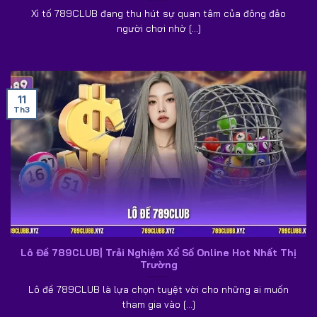
thống còn cung cấp nhiều môn khác như bóng chuyền,
Xì tố 789CLUB đang thu hút sự quan tâm của đông đảo
khúc côn cầu hay đua xe.
người chơi nhờ [...]
Đặc
Chi tiết
điểm
Tỷ lệ
Tỷ lệ Odds cạnh tranh được cập nhật liên tục theo
11
Odds
diễn biến trận đấu.
Th3
Phân
Nhiều loại kèo
789CLUB
phổ biến như handicap châu
loại
Á, châu Âu, Running Ball, Tài Xỉu, chẵn lẻ.
kèo
Cập
Thông tin trận đấu được cập nhật chi tiết để người
nhật
chơi tại
789CLUB
thuận tiện trong quá trình phân
nhanh
tích kèo.
Hướng dẫn hội viên truy cập và tương tác
trên 789CLUB
Lô Đề 789CLUB| Trải Nghiệm Xổ Số Online Hot Nhất Thị
Trường
Các bước thực hiện tại
789CLUB
được thiết kế đơn giản
Lô đề 789CLUB là lựa chọn tuyệt vời cho những ai muốn
nhằm giúp người dùng dễ dàng thao tác ngay từ lần đầu
tham gia vào [...]
sử dụng. Dưới đây là hướng dẫn chi tiết các bước quan