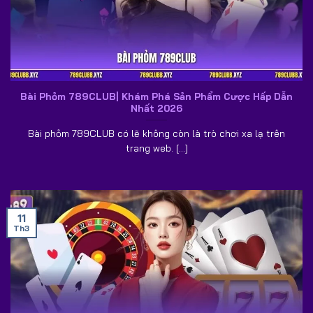
Sảnh live casino
789CLUB
là chuyên mục thu hút đông
đảo người chơi ngay từ lần truy cập đầu tiên. Không gian
trò chơi được thiết kế giống với sòng bạc thực tế tại
Macau, mang lại cảm giác chân thực cho người tham gia.
Hệ thống có sự xuất hiện của các dealer chuyên
Bài Phỏm 789CLUB| Khám Phá Sản Phẩm Cược Hấp Dẫn
nghiệp, giúp quá trình chơi game tại
789CLUB
trở nên
Nhất 2026
sinh động hơn.
Bài phỏm 789CLUB có lẽ không còn là trò chơi xa lạ trên
Khoảng 30+ phòng game với nhiều trò quen thuộc như
trang web. [...]
Baccarat, Rồng Hổ, Sicbo, Poker, Roulette.
Hình ảnh phát trực tiếp có chất lượng cao, mang lại trải
nghiệm gần giống casino truyền thống.
11
Th3
Slot game thưởng
Sảnh slot game
789CLUB
là lựa chọn yêu thích của
nhiều người chơi nhờ lối chơi đơn giản và cơ hội nhận
thưởng lớn. Dù cơ chế quay thưởng tương đối giống nhau