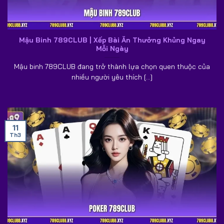
nhưng mỗi trò đều sở hữu cốt truyện riêng, giúp trải
nghiệm luôn mới mẻ.
Mậu Binh 789CLUB | Xếp Bài Ăn Thưởng Khủng Ngay
Mỗi Ngày
Mậu binh 789CLUB đang trở thành lựa chọn quen thuộc của
nhiều người yêu thích [...]
11
Th3
Chinh phục slot nổ hũ với cơ hội thắng Jackpot bùng nổ
Nhiều trò nổi bật như Nổ hũ Thần Tài, Sơn Tinh Thủy
Tinh, Tây Du Thần Ký, Sweet Bonanza, Ăn Khế Trả
Vàng.
Người chơi
789CLUB
chỉ cần nhấn spin để quay