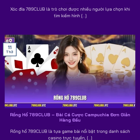
Bên cạnh yếu tố pháp lý, hệ thống bảo mật cũng là điểm
Xóc đĩa 789CLUB là trò chơi được nhiều người lựa chọn khi
mạnh được cộng đồng người chơi đánh giá cao. Khi trở
tìm kiếm hình [...]
thành thành viên của
789CLUB
, người dùng có thể yên
tâm trải nghiệm nhờ cơ chế bảo vệ dữ liệu hiện đại được
tích hợp trên toàn bộ hệ thống.
11
Th3
Rồng Hổ 789CLUB – Bài Cá Cược Campuchia Đơn Giản
Chính sách bảo mật của cổng game luôn được đầu tư chỉn chu
Hàng Đầu
Rồng hổ 789CLUB là tựa game bài nổi bật trong danh sách
789CLUB
sử dụng công nghệ SSL 128 bit kết hợp
casino trực tuyến, [...]