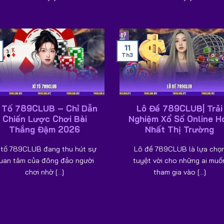
rực tuyến với kho game
789CLUB
được mở rộng 3000+ sản phẩ
àng, chương trình khuyến mãi
789CLUB
và công cụ tương 
11
Th3
 công nghệ AI nhận diện tài khoản, giúp xử lý thành công 100%
ược đánh giá cao của 789CLUB
ì Tố 789CLUB – Chỉ Dẫn
Lô Đề 789CLUB| Trải
Chiến Lược Chơi Bài
Nghiệm Xổ Số Online H
 uy tín,
789CLUB
luôn là cái tên được cộng đồng người chơi
Thắng Đậm 2026
Nhất Thị Trường
nhiều ưu điểm nổi bật giúp thương hiệu ngày càng khẳng định vị
 tố 789CLUB đang thu hút sự
Lô đề 789CLUB là lựa chọ
uan tâm của đông đảo người
tuyệt vời cho những ai muố
chơi nhờ [...]
tham gia vào [...]
hẳng định độ uy tín của nền tảng chính là hệ thống giấy phép
òn hoàn thiện đầy đủ các chứng nhận hoạt động từ những tổ 
ác tổ chức uy tín như MGA và PAGCOR. Đây đều là những đơn vị