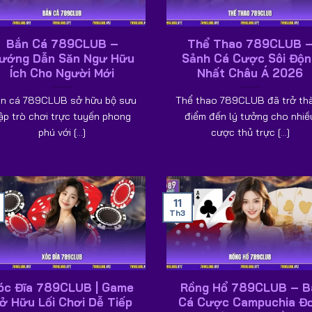
ác định rõ tầm nhìn và sứ mệnh nhằm tạo nền tảng phát triể
n từng bước mở rộng quy mô hoạt động.
Bắn Cá 789CLUB –
Thể Thao 789CLUB 
ướng Dẫn Săn Ngư Hữu
Sảnh Cá Cược Sôi Độn
Ích Cho Người Mới
Nhất Châu Á 2026
ợc xây dựng dựa trên những tiêu chí quan trọng nhằm mang 
n cá 789CLUB sở hữu bộ sưu
Thể thao 789CLUB đã trở th
môi trường giải trí an toàn, minh bạch cho cộng đồng người chơ
ập trò chơi trực tuyến phong
điểm đến lý tưởng cho nhiề
phú với [...]
cược thủ trực [...]
ưu tiên hàng đầu. Hệ thống
789CLUB
đầu tư công nghệ bảo mật nhằ
hông tin liên quan đến tài khoản đều được lưu trữ an toàn trên hệ t
ến nên việc cải tiến trò chơi luôn được chú trọng. Cổng game
789CL
11
m lựa chọn.
Th3
đã đạt được, nền tảng
789CLUB
còn xây dựng chiến lược phá
óc Đĩa 789CLUB | Game
Rồng Hổ 789CLUB – B
tập trung vào việc nâng cao chất lượng dịch vụ cũng như mở r
ở Hữu Lối Chơi Dễ Tiếp
Cá Cược Campuchia Đ