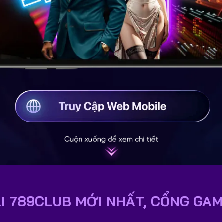
ẢI 789CLUB MỚI NHẤT, CỔNG GAM