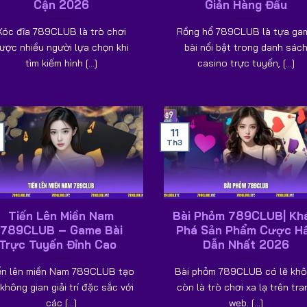
Cận 2026
Giản Hàng Đầu
Xóc đĩa 789CLUB là trò chơi
Rồng hổ 789CLUB là tựa ga
ược nhiều người lựa chọn khi
bài nổi bật trong danh sác
tìm kiếm hình [...]
casino trực tuyến, [...]
11
Th3
Tiến Lên Miền Nam
Bài Phỏm 789CLUB| Kh
789CLUB – Game Bài
Phá Sản Phẩm Cược H
Trực Tuyến Đỉnh Cao
Dẫn Nhất 2026
ến lên miền Nam 789CLUB tạo
Bài phỏm 789CLUB có lẽ kh
Tầm nhìn chiến lược của thương hiệu uy tín 789CLUB
 không gian giải trí đặc sắc với
còn là trò chơi xa lạ trên tra
các [...]
web. [...]