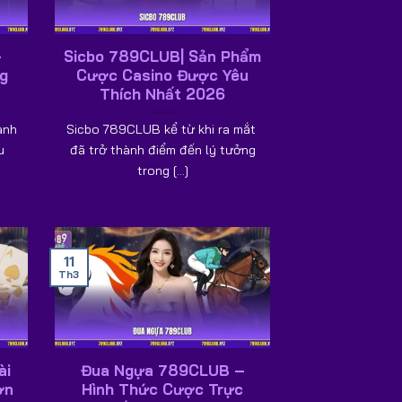
n bền vững. Nhờ định hướng rõ ràng, cổng
–
Sicbo 789CLUB| Sản Phẩm
g
Cược Casino Được Yêu
Thích Nhất 2026
lại trải nghiệm tốt cho người tham gia.
ành
Sicbo 789CLUB kể từ khi ra mắt
i.
u
đã trở thành điểm đến lý tưởng
trong [...]
m đảm bảo dữ liệu cá nhân của người dùng
hống.
UB
thường xuyên cập nhật thêm nhiều sản
11
Th3
t triển dài hạn nhằm mở rộng quy mô hoạt
ài
Đua Ngựa 789CLUB –
ộng hệ sinh thái trò chơi.
ơn
Hình Thức Cược Trực