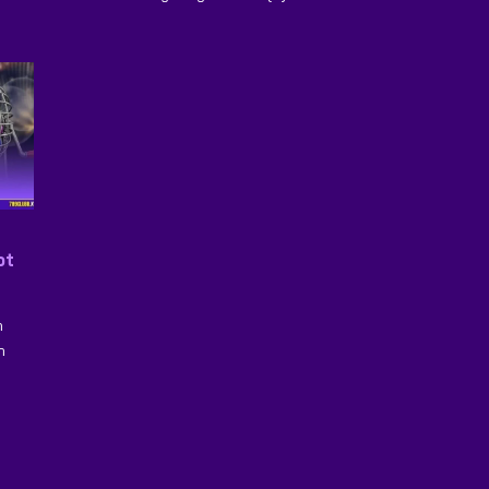
m mới, mang đến nhiều lựa chọn hấp dẫn
tác để đáp ứng lượng thành viên dự kiến
 giao dịch được thực hiện trên hệ thống.
ot
 đánh giá cao. Nền tảng không chỉ thu hút
 thế trên thị trường giải trí online.
n
n
 hợp pháp. Không chỉ tập trung phát triển
chức quốc tế.
 quản lý lĩnh vực giải trí trực tuyến có