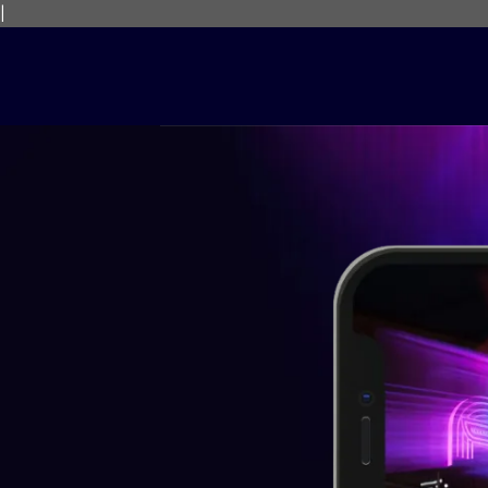
|
Bỏ
qua
nội
dung