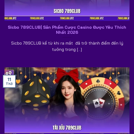
Tiếp tục đầu tư vào lĩnh vực giải trí trực tuyến với kho
game
789CLUB
được mở rộng 3000+ sản phẩm mới,
mang đến nhiều lựa chọn hấp dẫn cho hội viên.
Sicbo 789CLUB| Sản Phẩm Cược Casino Được Yêu Thích
Nâng cấp hệ thống chăm sóc khách hàng, chương trình
Nhất 2026
khuyến mãi
789CLUB
và công cụ tương tác để đáp
ứng lượng thành viên dự kiến tăng gấp 2 lần trong thời
Sicbo 789CLUB kể từ khi ra mắt đã trở thành điểm đến lý
tưởng trong [...]
gian tới.
Tích hợp phần mềm nạp rút hiện đại với công nghệ AI
nhận diện tài khoản, giúp xử lý thành công 100% giao
dịch được thực hiện trên hệ thống.
11
Th3
Lợi thế đặc biệt nhất được đánh giá cao
của 789CLUB
Khi nhắc đến những cổng game trực tuyến uy tín,
789CLUB
luôn là cái tên được cộng đồng người chơi
đánh giá cao. Nền tảng không chỉ thu hút nhờ kho trò chơi
phong phú mà còn sở hữu nhiều ưu điểm nổi bật giúp