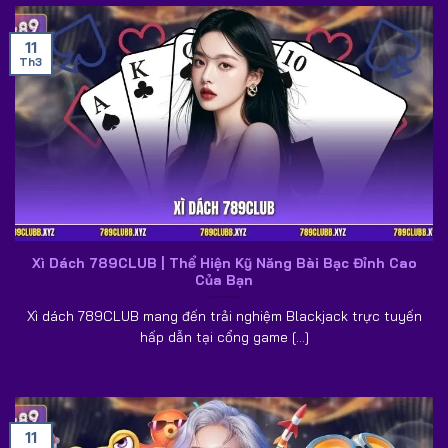
từng chuyên mục trò chơi cũng như dịch vụ cung cấp.
Nhiều sảnh game nổi bật liên tục được bổ sung để người
11
dùng có thêm lựa chọn trải nghiệm. Trong đó có thể kể
Th3
đến các chuyên mục quen thuộc như casino live, thể thao
789 CLUB
, nổ hũ, lô đề, bắn cá… Tất cả đều được xây
dựng nhằm mang lại không gian giải trí phong phú cho hội
viên.
Tầm nhìn hoạt động & sứ mệnh tại cổng
game 789CLUB
Xì Dách 789CLUB | Thể Hiện Kỹ Năng Bài Bạc Đỉnh Cao
Sau khi tìm hiểu về tổng quan nền tảng, nhiều người dùng
Của Bạn
cũng quan tâm đến định hướng phát triển của hệ thống.
Ngay từ giai đoạn đầu xây dựng thương hiệu,
789CLUB
Xì dách 789CLUB mang đến trải nghiệm Blackjack trực tuyến
hấp dẫn tại cổng game [...]
tài xỉu
đã xác định rõ tầm nhìn và sứ mệnh nhằm tạo nền
tảng phát triển bền vững. Nhờ định hướng rõ ràng, cổng
game không chỉ duy trì sự ổn định mà còn từng bước mở
rộng quy mô hoạt động.
11