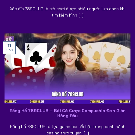
Bên cạnh yếu tố pháp lý, hệ thống bảo mật cũng là điểm
Xóc đĩa 789CLUB là trò chơi được nhiều người lựa chọn khi
mạnh được cộng đồng người chơi đánh giá cao. Khi trở
tìm kiếm hình [...]
thành thành viên của
789CLUB
, người dùng có thể yên
tâm trải nghiệm nhờ cơ chế bảo vệ dữ liệu hiện đại được
tích hợp trên toàn bộ hệ thống.
11
Th3
Rồng Hổ 789CLUB – Bài Cá Cược Campuchia Đơn Giản
Chính sách bảo mật của cổng game luôn được đầu tư chỉn chu
Hàng Đầu
Rồng hổ 789CLUB là tựa game bài nổi bật trong danh sách
789CLUB
sử dụng công nghệ SSL 128 bit kết hợp
casino trực tuyến, [...]