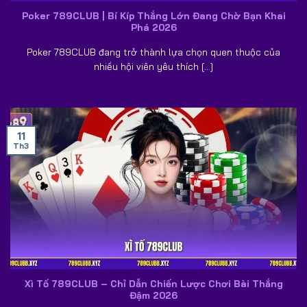
thưởng, nếu xuất hiện 3 biểu tượng giống nhau thì có
Poker 789CLUB | Bí Kíp Thắng Lớn Đang Chờ Bạn Khai
thể nhận phần thưởng giá trị.
Phá 2026
Poker 789CLUB đang trở thành lựa chọn quen thuộc của
Game bài 3D
nhiều hội viên yêu thích [...]
Chuyên mục game bài 3D trên
789CLUB
được xây dựng
nhằm phục vụ cộng đồng yêu thích các trò chơi bài truyền
thống. Nhờ thiết kế đồ họa sinh động, người chơi có thể
cảm nhận rõ không khí sôi động của từng bàn chơi.
11
Th3
Nhiều trò quen thuộc như Phỏm, Xì Tố
789CLUB
, Xì
Dách, Liêng, Tiến Lên Miền Nam.
Hệ thống cung cấp nhiều phòng chơi với cấp độ khác
nhau, phù hợp cho cả người mới lẫn người chơi lâu năm.
Thể thao sôi động
Sảnh thể thao
789CLUB
là điểm đến dành cho những
Xì Tố 789CLUB – Chỉ Dẫn Chiến Lược Chơi Bài Thắng
người yêu thích các giải đấu thể thao. Ngoài bóng đá, hệ
Đậm 2026