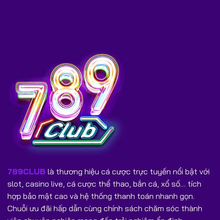
trọng từ đăng ký tài khoản, nạp tiền cho đến rút thưởng
để người chơi có thể trải nghiệm thuận lợi hơn.
Hướng dẫn hội viên từng quy trình cụ thể khi thao tác
789CLUB
là thương hiệu cá cược trực tuyến nổi bật với
Mở tài khoản 789CLUB mới
slot, casino live, cá cược thể thao, bắn cá, xổ số… tích
Người chơi mới có thể tạo tài khoản trên
789CLUB
chỉ
hợp bảo mật cao và hệ thống thanh toán nhanh gọn.
trong thời gian ngắn nhờ quy trình đăng ký được tối ưu
Chuỗi ưu đãi hấp dẫn cùng chính sách chăm sóc thành
đơn giản. Bên dưới sẽ là các bước cụ thể nhất, điển hình