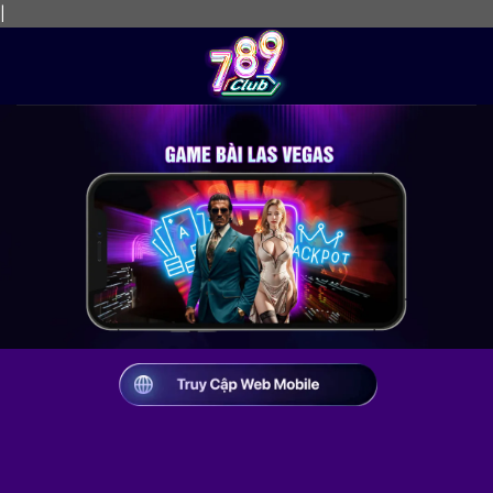
|
Bỏ
qua
nội
dung