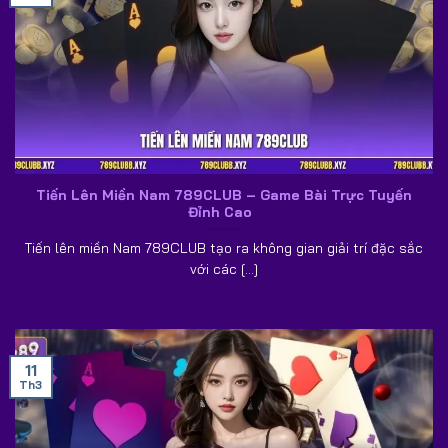
Yếu tố cũng góp phần tạo nên thành công của thương
hiệu chính là bộ phận chăm sóc khách hàng. Đội ngũ hỗ
trợ tại
789CLUB
được đào tạo bài bản về sản phẩm trò
chơi cũng như dịch vụ của hệ thống.
Nhờ kinh nghiệm chuyên môn vững vàng, chuyên viên tại
789CLUB
có thể phản hồi nhanh chóng khi người dùng
cần trợ giúp. Điều này giúp quá trình trải nghiệm của hội
Tiến Lên Miền Nam 789CLUB – Game Bài Trực Tuyến
viên luôn diễn ra thuận lợi.
Đỉnh Cao
Thư viện game 789CLUB cập nhật với
Tiến lên miền Nam 789CLUB tạo ra không gian giải trí đặc sắc
3000+ siêu phẩm đỉnh cao
với các [...]
Kho trò chơi của
789CLUB
là một trong những điểm nổi
bật khiến nhiều người chơi lựa chọn nền tảng. Hệ thống
hiện sở hữu hơn 3000+ trò chơi thuộc nhiều thể loại khác
11
nhau, đáp ứng nhu cầu giải trí của nhiều nhóm người dùng.
Th3
Live casino 789CLUB