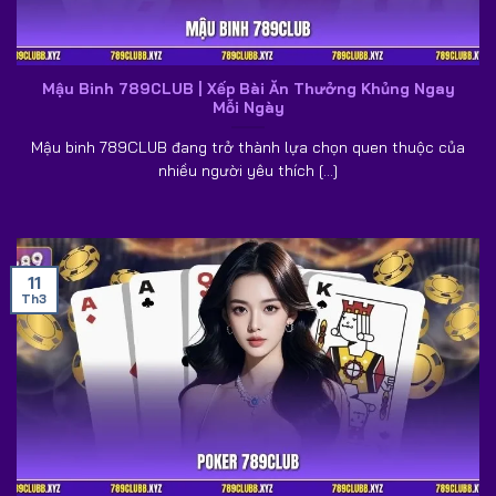
nhưng mỗi trò đều sở hữu cốt truyện riêng, giúp trải
nghiệm luôn mới mẻ.
Mậu Binh 789CLUB | Xếp Bài Ăn Thưởng Khủng Ngay
Mỗi Ngày
Mậu binh 789CLUB đang trở thành lựa chọn quen thuộc của
nhiều người yêu thích [...]
11
Th3
Chinh phục slot nổ hũ với cơ hội thắng Jackpot bùng nổ
Nhiều trò nổi bật như Nổ hũ Thần Tài, Sơn Tinh Thủy
Tinh, Tây Du Thần Ký, Sweet Bonanza, Ăn Khế Trả
Vàng.
Người chơi
789CLUB
chỉ cần nhấn spin để quay