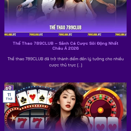
Chiến lược & tầm nhìn
Không chỉ dừng lại ở những thành công đã đạt được, nền
tảng
789CLUB
còn xây dựng chiến lược phát triển dài
hạn nhằm mở rộng quy mô hoạt động trong tương lai.
Những kế hoạch này tập trung vào việc nâng cao chất
lượng dịch vụ cũng như mở rộng hệ sinh thái trò chơi.
Thể Thao 789CLUB – Sảnh Cá Cược Sôi Động Nhất
Châu Á 2026
Thể thao 789CLUB đã trở thành điểm đến lý tưởng cho nhiều
cược thủ trực [...]
11
Th3
Tầm nhìn chiến lược của thương hiệu uy tín 789CLUB