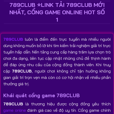
789CLUB ⭐️LINK TẢI 789CLUB MỚI
NHẤT, CỔNG GAME ONLINE HOT SỐ
1
789CLUB
luôn là điểm đến trực tuyến mà nhiều người
dùng không muốn bỏ lỡ khi tìm kiếm trải nghiệm giải trí trực
tuyến hấp dẫn. Nền tảng cung cấp hàng trăm lựa chọn trò
chơi đa dạng, liên tục cập nhật những chủ đề thịnh hành
để đáp ứng nhu cầu của cộng đồng thành viên. Khi truy
cập
789CLUB
, người chơi không chỉ tận hưởng không
gian giải trí trọn vẹn mà còn có cơ hội nhận về nhiều phần
thưởng giá trị.
Khái quát cổng game 789CLUB
789CLUB
là thương hiệu được cộng đồng yêu thích
game online
đánh giá cao về độ uy tín. Cổng game chính