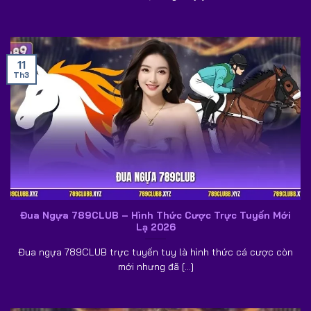
tường lửa Firewall nhằm bảo vệ toàn bộ dữ liệu cá
nhân. Nhờ đó, nguy cơ rò rỉ thông tin trong quá trình sử
dụng gần như được loại bỏ hoàn toàn.
11
Đội ngũ kỹ thuật của
789CLUB
luôn theo dõi hệ thống
Th3
liên tục để phát hiện các lỗ hổng bảo mật nếu có. Khi
xuất hiện vấn đề, bộ phận kỹ thuật sẽ nhanh chóng xử
lý nhằm đảm bảo hệ thống vận hành ổn định.
Hạng mục game đa dạng
Yếu tố tiếp theo giúp nền tảng
789CLUB
giữ chân người
chơi chính là hệ thống trò chơi đa dạng. Theo đánh giá từ
cộng đồng người dùng, 100% khách hàng đều hài lòng với
Đua Ngựa 789CLUB – Hình Thức Cược Trực Tuyến Mới
Lạ 2026
các chuyên mục giải trí được cung cấp trên hệ thống.
Đua ngựa 789CLUB trực tuyến tuy là hình thức cá cược còn
Hiện tại, cổng game
789CLUB
sở hữu khoảng 6 – 7 hạng
mới nhưng đã [...]
mục trò chơi khác nhau, liên tục được cập nhật nội dung
mới. Thư viện game của nền tảng đã vượt mốc 5000+