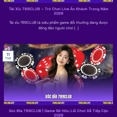
thương hiệu ngày càng khẳng định vị thế trên thị trường
giải trí online.
Tài Xỉu 789CLUB – Trò Chơi Live Ăn Khách Trong Năm
2026
Giấy phép hoạt động
Tài xỉu 789CLUB là siêu phẩm game đổi thưởng đang được
đông đảo người chơi [...]
Một trong những yếu tố quan trọng giúp khẳng định độ uy
tín của nền tảng chính là hệ thống giấy phép hợp pháp.
Không chỉ tập trung phát triển dịch vụ dành cho người
chơi,
789CLUB
còn hoàn thiện đầy đủ các chứng nhận
11
hoạt động từ những tổ chức quốc tế.
Th3
Cụ thể, nền tảng đã được cấp phép bởi các tổ chức uy tín
như MGA và PAGCOR. Đây đều là những đơn vị quản lý
lĩnh vực giải trí trực tuyến có tiêu chuẩn kiểm duyệt
nghiêm ngặt. Để nhận được giấy phép này,
789CLUB
phải trải qua quá trình đánh giá kỹ lưỡng liên quan đến
công nghệ, bảo mật, tính minh bạch trong vận hành.
Xóc Đĩa 789CLUB | Game Sở Hữu Lối Chơi Dễ Tiếp Cận
789CLUB bảo mật đỉnh cao
2026