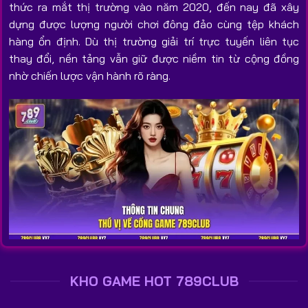
thức ra mắt thị trường vào năm 2020, đến nay đã xây
dựng được lượng người chơi đông đảo cùng tệp khách
hàng ổn định. Dù thị trường giải trí trực tuyến liên tục
thay đổi, nền tảng vẫn giữ được niềm tin từ cộng đồng
nhờ chiến lược vận hành rõ ràng.
Thông tin chung thú vị về cổng game 789CLUB
KHO GAME HOT 789CLUB
Để đạt được điều này,
789CLUB
đã đầu tư kỹ lưỡng vào