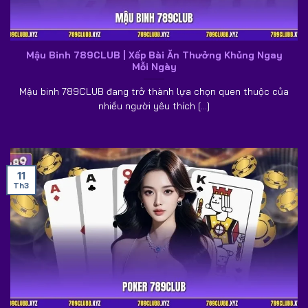
nhưng mỗi trò đều sở hữu cốt truyện riêng, giúp trải
nghiệm luôn mới mẻ.
Mậu Binh 789CLUB | Xếp Bài Ăn Thưởng Khủng Ngay
Mỗi Ngày
Mậu binh 789CLUB đang trở thành lựa chọn quen thuộc của
nhiều người yêu thích [...]
11
Th3
Chinh phục slot nổ hũ với cơ hội thắng Jackpot bùng nổ
Nhiều trò nổi bật như Nổ hũ Thần Tài, Sơn Tinh Thủy
Tinh, Tây Du Thần Ký, Sweet Bonanza, Ăn Khế Trả
Vàng.
Người chơi
789CLUB
chỉ cần nhấn spin để quay