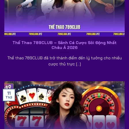
Chiến lược & tầm nhìn
Không chỉ dừng lại ở những thành công đã đạt được, nền
tảng
789CLUB
còn xây dựng chiến lược phát triển dài
hạn nhằm mở rộng quy mô hoạt động trong tương lai.
Những kế hoạch này tập trung vào việc nâng cao chất
lượng dịch vụ cũng như mở rộng hệ sinh thái trò chơi.
Thể Thao 789CLUB – Sảnh Cá Cược Sôi Động Nhất
Châu Á 2026
Thể thao 789CLUB đã trở thành điểm đến lý tưởng cho nhiều
cược thủ trực [...]
11
Th3
Tầm nhìn chiến lược của thương hiệu uy tín 789CLUB