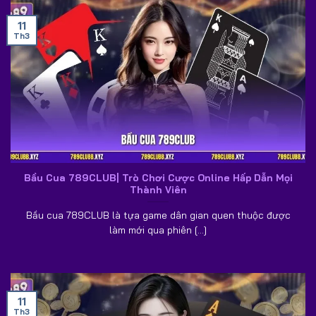
siêu phẩm nổi bật đến từ nhiều nhà phát hành danh tiếng.
11
Nạp rút nhanh & minh bạch
Th3
Không chỉ chú trọng đến trò chơi,
789CLUB
còn xây
dựng hệ thống giao dịch hiện đại nhằm giúp người dùng
thực hiện nạp rút thuận tiện. Quy trình thanh toán được
tự động hóa nhằm đảm bảo tốc độ xử lý nhanh chóng.
Hệ thống hỗ trợ nhiều phương thức thanh toán khác
nhau như banking, tiền ảo, ví điện tử, giftcode.
Bầu Cua 789CLUB| Trò Chơi Cược Online Hấp Dẫn Mọi
Các lệnh giao dịch được xử lý tự động trên
789CLUB
,
Thành Viên
đảm bảo quy trình khép kín và an toàn cho thành viên.
Bầu cua 789CLUB là tựa game dân gian quen thuộc được
Lịch sử thanh toán
789CLUB
được hiển thị minh bạch
làm mới qua phiên [...]
trên tài khoản để người dùng có thể kiểm tra bất cứ lúc
nào.
Hỗ trợ tận tâm kịp thời
11
Th3