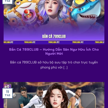
Th3
Sứ mệnh thương hiệu
Định hướng hoạt động của
789CLUB
được xây dựng
dựa trên những tiêu chí quan trọng nhằm mang lại trải
nghiệm tốt cho người tham gia. Những mục tiêu này giúp
nền tảng duy trì môi trường giải trí an toàn, minh bạch cho
cộng đồng người chơi.
Sứ
Chi tiết
Bắn Cá 789CLUB – Hướng Dẫn Săn Ngư Hữu Ích Cho
mệnh
Người Mới
Đây là tiêu chí được nền tảng ưu tiên hàng đầu. Hệ
Cá
Bắn cá 789CLUB sở hữu bộ sưu tập trò chơi trực tuyến
thống
789CLUB
đầu tư công nghệ bảo mật nhằm đảm
cược
phong phú với [...]
bảo dữ liệu cá nhân của người dùng luôn được bảo vệ.
an
Nhờ đó, mọi thông tin liên quan đến tài khoản đều được
toàn
lưu trữ an toàn trên hệ thống.
Nâng
Vì là nền tảng giải trí trực tuyến nên việc cải tiến trò
cấp
chơi luôn được chú trọng. Cổng game
789CLUB
11
kho
thường xuyên cập nhật thêm nhiều sản phẩm mới để
Th3
game
người dùng có thêm lựa chọn.