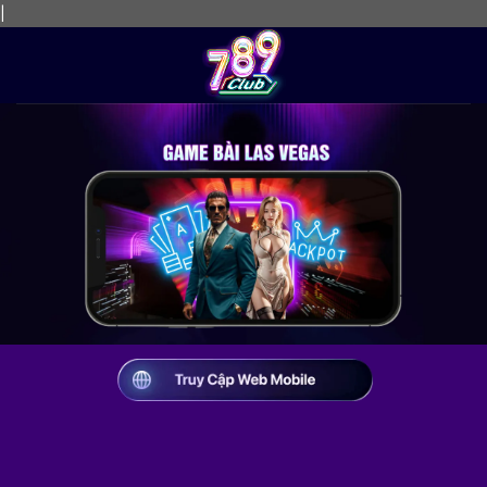
|
Bỏ
qua
nội
dung