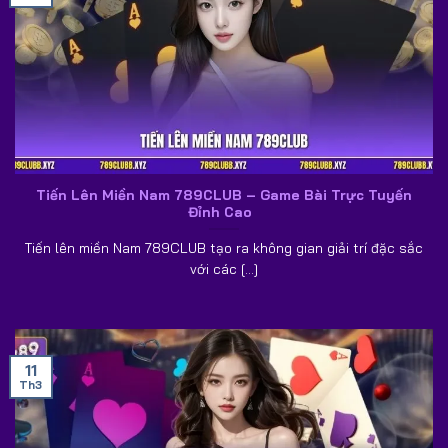
Yếu tố cũng góp phần tạo nên thành công của thương
hiệu chính là bộ phận chăm sóc khách hàng. Đội ngũ hỗ
trợ tại
789CLUB
được đào tạo bài bản về sản phẩm trò
chơi cũng như dịch vụ của hệ thống.
Nhờ kinh nghiệm chuyên môn vững vàng, chuyên viên tại
789CLUB
có thể phản hồi nhanh chóng khi người dùng
cần trợ giúp. Điều này giúp quá trình trải nghiệm của hội
Tiến Lên Miền Nam 789CLUB – Game Bài Trực Tuyến
viên luôn diễn ra thuận lợi.
Đỉnh Cao
Thư viện game 789CLUB cập nhật với
Tiến lên miền Nam 789CLUB tạo ra không gian giải trí đặc sắc
3000+ siêu phẩm đỉnh cao
với các [...]
Kho trò chơi của
789CLUB
là một trong những điểm nổi
bật khiến nhiều người chơi lựa chọn nền tảng. Hệ thống
hiện sở hữu hơn 3000+ trò chơi thuộc nhiều thể loại khác
11
nhau, đáp ứng nhu cầu giải trí của nhiều nhóm người dùng.
Th3
Live casino 789CLUB