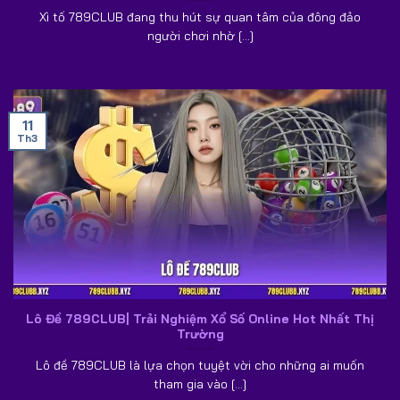
thống còn cung cấp nhiều môn khác như bóng chuyền,
Xì tố 789CLUB đang thu hút sự quan tâm của đông đảo
khúc côn cầu hay đua xe.
người chơi nhờ [...]
Đặc
Chi tiết
điểm
Tỷ lệ
Tỷ lệ Odds cạnh tranh được cập nhật liên tục theo
11
Odds
diễn biến trận đấu.
Th3
Phân
Nhiều loại kèo
789CLUB
phổ biến như handicap châu
loại
Á, châu Âu, Running Ball, Tài Xỉu, chẵn lẻ.
kèo
Cập
Thông tin trận đấu được cập nhật chi tiết để người
nhật
chơi tại
789CLUB
thuận tiện trong quá trình phân
nhanh
tích kèo.
Hướng dẫn hội viên truy cập và tương tác
trên 789CLUB
Lô Đề 789CLUB| Trải Nghiệm Xổ Số Online Hot Nhất Thị
Trường
Các bước thực hiện tại
789CLUB
được thiết kế đơn giản
Lô đề 789CLUB là lựa chọn tuyệt vời cho những ai muốn
nhằm giúp người dùng dễ dàng thao tác ngay từ lần đầu
tham gia vào [...]
sử dụng. Dưới đây là hướng dẫn chi tiết các bước quan