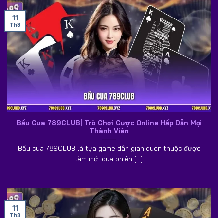
siêu phẩm nổi bật đến từ nhiều nhà phát hành danh tiếng.
11
Nạp rút nhanh & minh bạch
Th3
Không chỉ chú trọng đến trò chơi,
789CLUB
còn xây
dựng hệ thống giao dịch hiện đại nhằm giúp người dùng
thực hiện nạp rút thuận tiện. Quy trình thanh toán được
tự động hóa nhằm đảm bảo tốc độ xử lý nhanh chóng.
Hệ thống hỗ trợ nhiều phương thức thanh toán khác
nhau như banking, tiền ảo, ví điện tử, giftcode.
Bầu Cua 789CLUB| Trò Chơi Cược Online Hấp Dẫn Mọi
Các lệnh giao dịch được xử lý tự động trên
789CLUB
,
Thành Viên
đảm bảo quy trình khép kín và an toàn cho thành viên.
Bầu cua 789CLUB là tựa game dân gian quen thuộc được
Lịch sử thanh toán
789CLUB
được hiển thị minh bạch
làm mới qua phiên [...]
trên tài khoản để người dùng có thể kiểm tra bất cứ lúc
nào.
Hỗ trợ tận tâm kịp thời
11
Th3