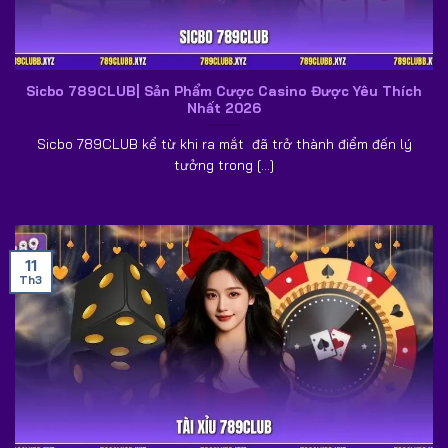
Tiếp tục đầu tư vào lĩnh vực giải trí trực tuyến với kho
game
789CLUB
được mở rộng 3000+ sản phẩm mới,
mang đến nhiều lựa chọn hấp dẫn cho hội viên.
Sicbo 789CLUB| Sản Phẩm Cược Casino Được Yêu Thích
Nâng cấp hệ thống chăm sóc khách hàng, chương trình
Nhất 2026
khuyến mãi
789CLUB
và công cụ tương tác để đáp
ứng lượng thành viên dự kiến tăng gấp 2 lần trong thời
Sicbo 789CLUB kể từ khi ra mắt đã trở thành điểm đến lý
tưởng trong [...]
gian tới.
Tích hợp phần mềm nạp rút hiện đại với công nghệ AI
nhận diện tài khoản, giúp xử lý thành công 100% giao
dịch được thực hiện trên hệ thống.
11
Th3
Lợi thế đặc biệt nhất được đánh giá cao
của 789CLUB
Khi nhắc đến những cổng game trực tuyến uy tín,
789CLUB
luôn là cái tên được cộng đồng người chơi
đánh giá cao. Nền tảng không chỉ thu hút nhờ kho trò chơi
phong phú mà còn sở hữu nhiều ưu điểm nổi bật giúp