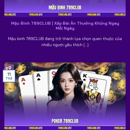
nhưng mỗi trò đều sở hữu cốt truyện riêng, giúp trải
nghiệm luôn mới mẻ.
Mậu Binh 789CLUB | Xếp Bài Ăn Thưởng Khủng Ngay
Mỗi Ngày
Mậu binh 789CLUB đang trở thành lựa chọn quen thuộc của
nhiều người yêu thích [...]
11
Th3
Chinh phục slot nổ hũ với cơ hội thắng Jackpot bùng nổ
Nhiều trò nổi bật như Nổ hũ Thần Tài, Sơn Tinh Thủy
Tinh, Tây Du Thần Ký, Sweet Bonanza, Ăn Khế Trả
Vàng.
Người chơi
789CLUB
chỉ cần nhấn spin để quay