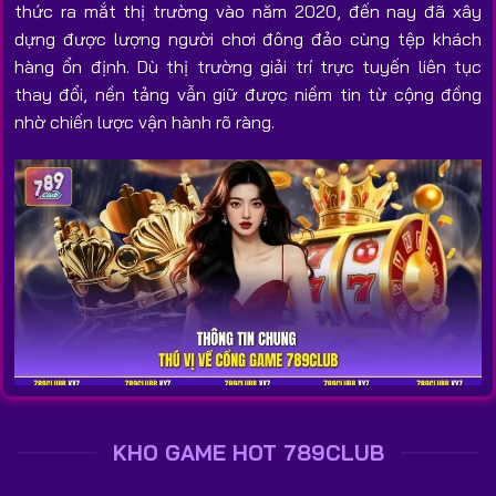
thức ra mắt thị trường vào năm 2020, đến nay đã xây
dựng được lượng người chơi đông đảo cùng tệp khách
hàng ổn định. Dù thị trường giải trí trực tuyến liên tục
thay đổi, nền tảng vẫn giữ được niềm tin từ cộng đồng
nhờ chiến lược vận hành rõ ràng.
Thông tin chung thú vị về cổng game 789CLUB
KHO GAME HOT 789CLUB
Để đạt được điều này,
789CLUB
đã đầu tư kỹ lưỡng vào