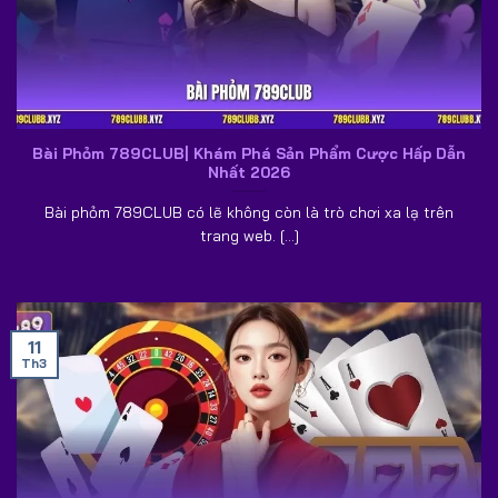
Sảnh live casino
789CLUB
là chuyên mục thu hút đông
đảo người chơi ngay từ lần truy cập đầu tiên. Không gian
trò chơi được thiết kế giống với sòng bạc thực tế tại
Macau, mang lại cảm giác chân thực cho người tham gia.
Hệ thống có sự xuất hiện của các dealer chuyên
Bài Phỏm 789CLUB| Khám Phá Sản Phẩm Cược Hấp Dẫn
nghiệp, giúp quá trình chơi game tại
789CLUB
trở nên
Nhất 2026
sinh động hơn.
Bài phỏm 789CLUB có lẽ không còn là trò chơi xa lạ trên
Khoảng 30+ phòng game với nhiều trò quen thuộc như
trang web. [...]
Baccarat, Rồng Hổ, Sicbo, Poker, Roulette.
Hình ảnh phát trực tiếp có chất lượng cao, mang lại trải
nghiệm gần giống casino truyền thống.
11
Th3
Slot game thưởng
Sảnh slot game
789CLUB
là lựa chọn yêu thích của
nhiều người chơi nhờ lối chơi đơn giản và cơ hội nhận
thưởng lớn. Dù cơ chế quay thưởng tương đối giống nhau