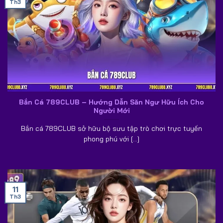
Th3
Sứ mệnh thương hiệu
Định hướng hoạt động của
789CLUB
được xây dựng
dựa trên những tiêu chí quan trọng nhằm mang lại trải
nghiệm tốt cho người tham gia. Những mục tiêu này giúp
nền tảng duy trì môi trường giải trí an toàn, minh bạch cho
cộng đồng người chơi.
Sứ
Chi tiết
Bắn Cá 789CLUB – Hướng Dẫn Săn Ngư Hữu Ích Cho
mệnh
Người Mới
Đây là tiêu chí được nền tảng ưu tiên hàng đầu. Hệ
Cá
Bắn cá 789CLUB sở hữu bộ sưu tập trò chơi trực tuyến
thống
789CLUB
đầu tư công nghệ bảo mật nhằm đảm
cược
phong phú với [...]
bảo dữ liệu cá nhân của người dùng luôn được bảo vệ.
an
Nhờ đó, mọi thông tin liên quan đến tài khoản đều được
toàn
lưu trữ an toàn trên hệ thống.
Nâng
Vì là nền tảng giải trí trực tuyến nên việc cải tiến trò
cấp
chơi luôn được chú trọng. Cổng game
789CLUB
11
kho
thường xuyên cập nhật thêm nhiều sản phẩm mới để
Th3
game
người dùng có thêm lựa chọn.