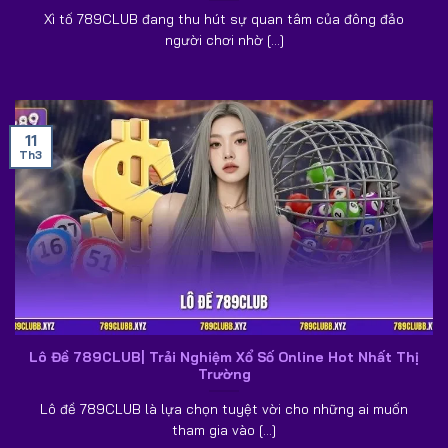
thống còn cung cấp nhiều môn khác như bóng chuyền,
Xì tố 789CLUB đang thu hút sự quan tâm của đông đảo
khúc côn cầu hay đua xe.
người chơi nhờ [...]
Đặc
Chi tiết
điểm
Tỷ lệ
Tỷ lệ Odds cạnh tranh được cập nhật liên tục theo
11
Odds
diễn biến trận đấu.
Th3
Phân
Nhiều loại kèo
789CLUB
phổ biến như handicap châu
loại
Á, châu Âu, Running Ball, Tài Xỉu, chẵn lẻ.
kèo
Cập
Thông tin trận đấu được cập nhật chi tiết để người
nhật
chơi tại
789CLUB
thuận tiện trong quá trình phân
nhanh
tích kèo.
Hướng dẫn hội viên truy cập và tương tác
trên 789CLUB
Lô Đề 789CLUB| Trải Nghiệm Xổ Số Online Hot Nhất Thị
Trường
Các bước thực hiện tại
789CLUB
được thiết kế đơn giản
Lô đề 789CLUB là lựa chọn tuyệt vời cho những ai muốn
nhằm giúp người dùng dễ dàng thao tác ngay từ lần đầu
tham gia vào [...]
sử dụng. Dưới đây là hướng dẫn chi tiết các bước quan