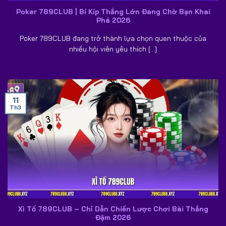
thưởng, nếu xuất hiện 3 biểu tượng giống nhau thì có
Poker 789CLUB | Bí Kíp Thắng Lớn Đang Chờ Bạn Khai
thể nhận phần thưởng giá trị.
Phá 2026
Poker 789CLUB đang trở thành lựa chọn quen thuộc của
Game bài 3D
nhiều hội viên yêu thích [...]
Chuyên mục game bài 3D trên
789CLUB
được xây dựng
nhằm phục vụ cộng đồng yêu thích các trò chơi bài truyền
thống. Nhờ thiết kế đồ họa sinh động, người chơi có thể
cảm nhận rõ không khí sôi động của từng bàn chơi.
11
Th3
Nhiều trò quen thuộc như Phỏm, Xì Tố
789CLUB
, Xì
Dách, Liêng, Tiến Lên Miền Nam.
Hệ thống cung cấp nhiều phòng chơi với cấp độ khác
nhau, phù hợp cho cả người mới lẫn người chơi lâu năm.
Thể thao sôi động
Sảnh thể thao
789CLUB
là điểm đến dành cho những
Xì Tố 789CLUB – Chỉ Dẫn Chiến Lược Chơi Bài Thắng
người yêu thích các giải đấu thể thao. Ngoài bóng đá, hệ
Đậm 2026