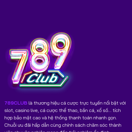
trọng từ đăng ký tài khoản, nạp tiền cho đến rút thưởng
để người chơi có thể trải nghiệm thuận lợi hơn.
Hướng dẫn hội viên từng quy trình cụ thể khi thao tác
789CLUB
là thương hiệu cá cược trực tuyến nổi bật với
Mở tài khoản 789CLUB mới
slot, casino live, cá cược thể thao, bắn cá, xổ số… tích
Người chơi mới có thể tạo tài khoản trên
789CLUB
chỉ
hợp bảo mật cao và hệ thống thanh toán nhanh gọn.
trong thời gian ngắn nhờ quy trình đăng ký được tối ưu
Chuỗi ưu đãi hấp dẫn cùng chính sách chăm sóc thành
đơn giản. Bên dưới sẽ là các bước cụ thể nhất, điển hình