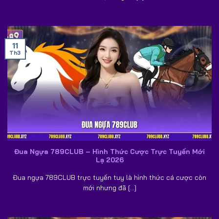
tường lửa Firewall nhằm bảo vệ toàn bộ dữ liệu cá
nhân. Nhờ đó, nguy cơ rò rỉ thông tin trong quá trình sử
dụng gần như được loại bỏ hoàn toàn.
11
Đội ngũ kỹ thuật của
789CLUB
luôn theo dõi hệ thống
Th3
liên tục để phát hiện các lỗ hổng bảo mật nếu có. Khi
xuất hiện vấn đề, bộ phận kỹ thuật sẽ nhanh chóng xử
lý nhằm đảm bảo hệ thống vận hành ổn định.
Hạng mục game đa dạng
Yếu tố tiếp theo giúp nền tảng
789CLUB
giữ chân người
chơi chính là hệ thống trò chơi đa dạng. Theo đánh giá từ
cộng đồng người dùng, 100% khách hàng đều hài lòng với
Đua Ngựa 789CLUB – Hình Thức Cược Trực Tuyến Mới
Lạ 2026
các chuyên mục giải trí được cung cấp trên hệ thống.
Đua ngựa 789CLUB trực tuyến tuy là hình thức cá cược còn
Hiện tại, cổng game
789CLUB
sở hữu khoảng 6 – 7 hạng
mới nhưng đã [...]
mục trò chơi khác nhau, liên tục được cập nhật nội dung
mới. Thư viện game của nền tảng đã vượt mốc 5000+