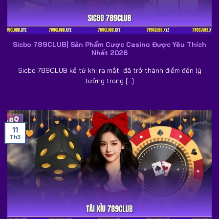
Tiếp tục đầu tư vào lĩnh vực giải trí trực tuyến với kho
game
789CLUB
được mở rộng 3000+ sản phẩm mới,
mang đến nhiều lựa chọn hấp dẫn cho hội viên.
Sicbo 789CLUB| Sản Phẩm Cược Casino Được Yêu Thích
Nâng cấp hệ thống chăm sóc khách hàng, chương trình
Nhất 2026
khuyến mãi
789CLUB
và công cụ tương tác để đáp
ứng lượng thành viên dự kiến tăng gấp 2 lần trong thời
Sicbo 789CLUB kể từ khi ra mắt đã trở thành điểm đến lý
tưởng trong [...]
gian tới.
Tích hợp phần mềm nạp rút hiện đại với công nghệ AI
nhận diện tài khoản, giúp xử lý thành công 100% giao
dịch được thực hiện trên hệ thống.
11
Th3
Lợi thế đặc biệt nhất được đánh giá cao
của 789CLUB
Khi nhắc đến những cổng game trực tuyến uy tín,
789CLUB
luôn là cái tên được cộng đồng người chơi
đánh giá cao. Nền tảng không chỉ thu hút nhờ kho trò chơi
phong phú mà còn sở hữu nhiều ưu điểm nổi bật giúp