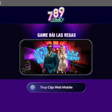
|
Bỏ
qua
nội
dung