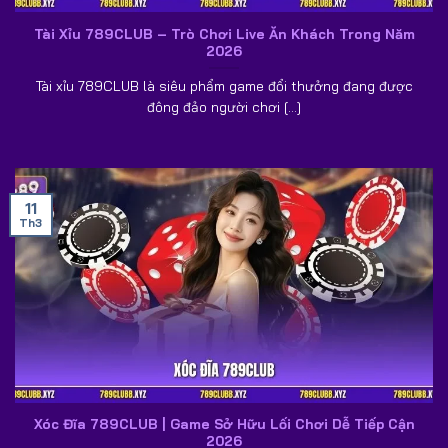
thương hiệu ngày càng khẳng định vị thế trên thị trường
giải trí online.
Tài Xỉu 789CLUB – Trò Chơi Live Ăn Khách Trong Năm
2026
Giấy phép hoạt động
Tài xỉu 789CLUB là siêu phẩm game đổi thưởng đang được
đông đảo người chơi [...]
Một trong những yếu tố quan trọng giúp khẳng định độ uy
tín của nền tảng chính là hệ thống giấy phép hợp pháp.
Không chỉ tập trung phát triển dịch vụ dành cho người
chơi,
789CLUB
còn hoàn thiện đầy đủ các chứng nhận
11
hoạt động từ những tổ chức quốc tế.
Th3
Cụ thể, nền tảng đã được cấp phép bởi các tổ chức uy tín
như MGA và PAGCOR. Đây đều là những đơn vị quản lý
lĩnh vực giải trí trực tuyến có tiêu chuẩn kiểm duyệt
nghiêm ngặt. Để nhận được giấy phép này,
789CLUB
phải trải qua quá trình đánh giá kỹ lưỡng liên quan đến
công nghệ, bảo mật, tính minh bạch trong vận hành.
Xóc Đĩa 789CLUB | Game Sở Hữu Lối Chơi Dễ Tiếp Cận
789CLUB bảo mật đỉnh cao
2026