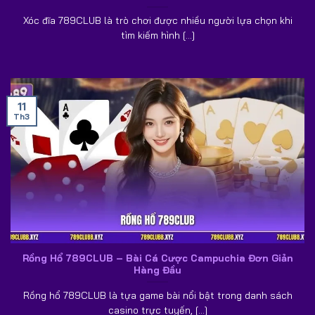
Bên cạnh yếu tố pháp lý, hệ thống bảo mật cũng là điểm
Xóc đĩa 789CLUB là trò chơi được nhiều người lựa chọn khi
mạnh được cộng đồng người chơi đánh giá cao. Khi trở
tìm kiếm hình [...]
thành thành viên của
789CLUB
, người dùng có thể yên
tâm trải nghiệm nhờ cơ chế bảo vệ dữ liệu hiện đại được
tích hợp trên toàn bộ hệ thống.
11
Th3
Rồng Hổ 789CLUB – Bài Cá Cược Campuchia Đơn Giản
Chính sách bảo mật của cổng game luôn được đầu tư chỉn chu
Hàng Đầu
Rồng hổ 789CLUB là tựa game bài nổi bật trong danh sách
789CLUB
sử dụng công nghệ SSL 128 bit kết hợp
casino trực tuyến, [...]