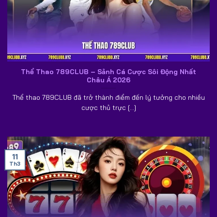
Chiến lược & tầm nhìn
Không chỉ dừng lại ở những thành công đã đạt được, nền
tảng
789CLUB
còn xây dựng chiến lược phát triển dài
hạn nhằm mở rộng quy mô hoạt động trong tương lai.
Những kế hoạch này tập trung vào việc nâng cao chất
lượng dịch vụ cũng như mở rộng hệ sinh thái trò chơi.
Thể Thao 789CLUB – Sảnh Cá Cược Sôi Động Nhất
Châu Á 2026
Thể thao 789CLUB đã trở thành điểm đến lý tưởng cho nhiều
cược thủ trực [...]
11
Th3
Tầm nhìn chiến lược của thương hiệu uy tín 789CLUB