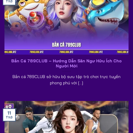
Th3
Sứ mệnh thương hiệu
Định hướng hoạt động của
789CLUB
được xây dựng
dựa trên những tiêu chí quan trọng nhằm mang lại trải
nghiệm tốt cho người tham gia. Những mục tiêu này giúp
nền tảng duy trì môi trường giải trí an toàn, minh bạch cho
cộng đồng người chơi.
Sứ
Chi tiết
Bắn Cá 789CLUB – Hướng Dẫn Săn Ngư Hữu Ích Cho
mệnh
Người Mới
Đây là tiêu chí được nền tảng ưu tiên hàng đầu. Hệ
Cá
Bắn cá 789CLUB sở hữu bộ sưu tập trò chơi trực tuyến
thống
789CLUB
đầu tư công nghệ bảo mật nhằm đảm
cược
phong phú với [...]
bảo dữ liệu cá nhân của người dùng luôn được bảo vệ.
an
Nhờ đó, mọi thông tin liên quan đến tài khoản đều được
toàn
lưu trữ an toàn trên hệ thống.
Nâng
Vì là nền tảng giải trí trực tuyến nên việc cải tiến trò
cấp
chơi luôn được chú trọng. Cổng game
789CLUB
11
kho
thường xuyên cập nhật thêm nhiều sản phẩm mới để
Th3
game
người dùng có thêm lựa chọn.