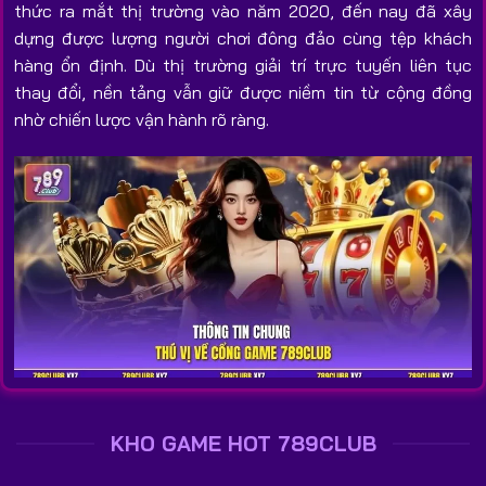
thức ra mắt thị trường vào năm 2020, đến nay đã xây
dựng được lượng người chơi đông đảo cùng tệp khách
hàng ổn định. Dù thị trường giải trí trực tuyến liên tục
thay đổi, nền tảng vẫn giữ được niềm tin từ cộng đồng
nhờ chiến lược vận hành rõ ràng.
Thông tin chung thú vị về cổng game 789CLUB
KHO GAME HOT 789CLUB
Để đạt được điều này,
789CLUB
đã đầu tư kỹ lưỡng vào