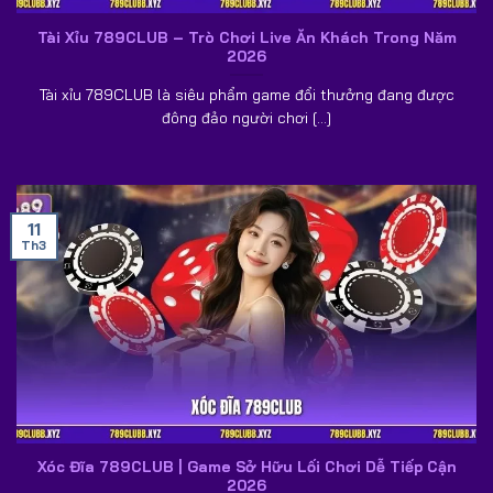
thương hiệu ngày càng khẳng định vị thế trên thị trường
giải trí online.
Tài Xỉu 789CLUB – Trò Chơi Live Ăn Khách Trong Năm
2026
Giấy phép hoạt động
Tài xỉu 789CLUB là siêu phẩm game đổi thưởng đang được
đông đảo người chơi [...]
Một trong những yếu tố quan trọng giúp khẳng định độ uy
tín của nền tảng chính là hệ thống giấy phép hợp pháp.
Không chỉ tập trung phát triển dịch vụ dành cho người
chơi,
789CLUB
còn hoàn thiện đầy đủ các chứng nhận
11
hoạt động từ những tổ chức quốc tế.
Th3
Cụ thể, nền tảng đã được cấp phép bởi các tổ chức uy tín
như MGA và PAGCOR. Đây đều là những đơn vị quản lý
lĩnh vực giải trí trực tuyến có tiêu chuẩn kiểm duyệt
nghiêm ngặt. Để nhận được giấy phép này,
789CLUB
phải trải qua quá trình đánh giá kỹ lưỡng liên quan đến
công nghệ, bảo mật, tính minh bạch trong vận hành.
Xóc Đĩa 789CLUB | Game Sở Hữu Lối Chơi Dễ Tiếp Cận
789CLUB bảo mật đỉnh cao
2026