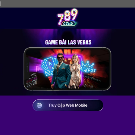
|
Bỏ
qua
nội
dung