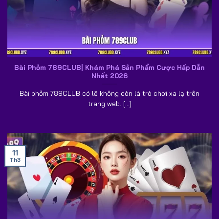
Sảnh live casino
789CLUB
là chuyên mục thu hút đông
đảo người chơi ngay từ lần truy cập đầu tiên. Không gian
trò chơi được thiết kế giống với sòng bạc thực tế tại
Macau, mang lại cảm giác chân thực cho người tham gia.
Hệ thống có sự xuất hiện của các dealer chuyên
Bài Phỏm 789CLUB| Khám Phá Sản Phẩm Cược Hấp Dẫn
nghiệp, giúp quá trình chơi game tại
789CLUB
trở nên
Nhất 2026
sinh động hơn.
Bài phỏm 789CLUB có lẽ không còn là trò chơi xa lạ trên
Khoảng 30+ phòng game với nhiều trò quen thuộc như
trang web. [...]
Baccarat, Rồng Hổ, Sicbo, Poker, Roulette.
Hình ảnh phát trực tiếp có chất lượng cao, mang lại trải
nghiệm gần giống casino truyền thống.
11
Th3
Slot game thưởng
Sảnh slot game
789CLUB
là lựa chọn yêu thích của
nhiều người chơi nhờ lối chơi đơn giản và cơ hội nhận
thưởng lớn. Dù cơ chế quay thưởng tương đối giống nhau