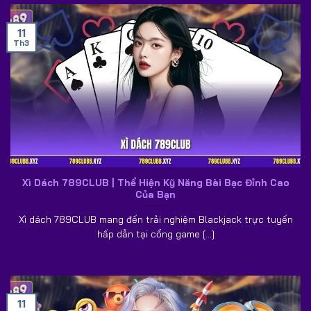
từng chuyên mục trò chơi cũng như dịch vụ cung cấp.
Nhiều sảnh game nổi bật liên tục được bổ sung để người
11
dùng có thêm lựa chọn trải nghiệm. Trong đó có thể kể
Th3
đến các chuyên mục quen thuộc như casino live, thể thao
789 CLUB
, nổ hũ, lô đề, bắn cá… Tất cả đều được xây
dựng nhằm mang lại không gian giải trí phong phú cho hội
viên.
Tầm nhìn hoạt động & sứ mệnh tại cổng
game 789CLUB
Xì Dách 789CLUB | Thể Hiện Kỹ Năng Bài Bạc Đỉnh Cao
Sau khi tìm hiểu về tổng quan nền tảng, nhiều người dùng
Của Bạn
cũng quan tâm đến định hướng phát triển của hệ thống.
Ngay từ giai đoạn đầu xây dựng thương hiệu,
789CLUB
Xì dách 789CLUB mang đến trải nghiệm Blackjack trực tuyến
hấp dẫn tại cổng game [...]
tài xỉu
đã xác định rõ tầm nhìn và sứ mệnh nhằm tạo nền
tảng phát triển bền vững. Nhờ định hướng rõ ràng, cổng
game không chỉ duy trì sự ổn định mà còn từng bước mở
rộng quy mô hoạt động.
11