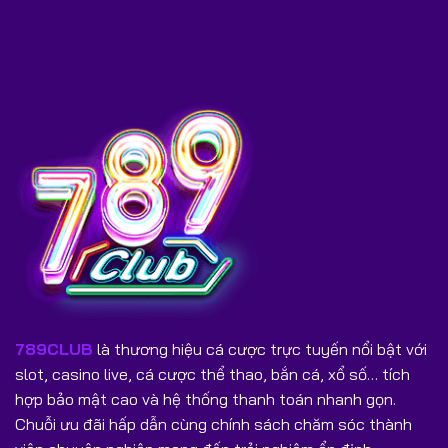
trọng từ đăng ký tài khoản, nạp tiền cho đến rút thưởng
để người chơi có thể trải nghiệm thuận lợi hơn.
Hướng dẫn hội viên từng quy trình cụ thể khi thao tác
789CLUB
là thương hiệu cá cược trực tuyến nổi bật với
Mở tài khoản 789CLUB mới
slot, casino live, cá cược thể thao, bắn cá, xổ số… tích
Người chơi mới có thể tạo tài khoản trên
789CLUB
chỉ
hợp bảo mật cao và hệ thống thanh toán nhanh gọn.
trong thời gian ngắn nhờ quy trình đăng ký được tối ưu
Chuỗi ưu đãi hấp dẫn cùng chính sách chăm sóc thành
đơn giản. Bên dưới sẽ là các bước cụ thể nhất, điển hình