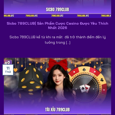
Tiếp tục đầu tư vào lĩnh vực giải trí trực tuyến với kho
game
789CLUB
được mở rộng 3000+ sản phẩm mới,
mang đến nhiều lựa chọn hấp dẫn cho hội viên.
Sicbo 789CLUB| Sản Phẩm Cược Casino Được Yêu Thích
Nâng cấp hệ thống chăm sóc khách hàng, chương trình
Nhất 2026
khuyến mãi
789CLUB
và công cụ tương tác để đáp
ứng lượng thành viên dự kiến tăng gấp 2 lần trong thời
Sicbo 789CLUB kể từ khi ra mắt đã trở thành điểm đến lý
tưởng trong [...]
gian tới.
Tích hợp phần mềm nạp rút hiện đại với công nghệ AI
nhận diện tài khoản, giúp xử lý thành công 100% giao
dịch được thực hiện trên hệ thống.
11
Th3
Lợi thế đặc biệt nhất được đánh giá cao
của 789CLUB
Khi nhắc đến những cổng game trực tuyến uy tín,
789CLUB
luôn là cái tên được cộng đồng người chơi
đánh giá cao. Nền tảng không chỉ thu hút nhờ kho trò chơi
phong phú mà còn sở hữu nhiều ưu điểm nổi bật giúp