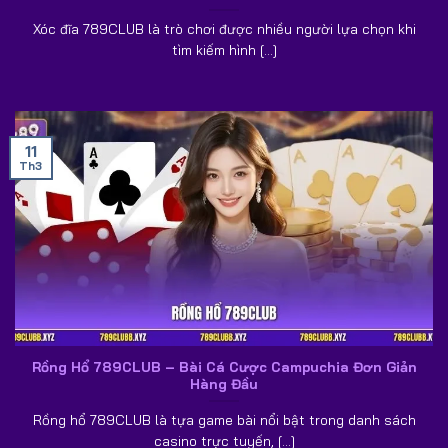
Bên cạnh yếu tố pháp lý, hệ thống bảo mật cũng là điểm
Xóc đĩa 789CLUB là trò chơi được nhiều người lựa chọn khi
mạnh được cộng đồng người chơi đánh giá cao. Khi trở
tìm kiếm hình [...]
thành thành viên của
789CLUB
, người dùng có thể yên
tâm trải nghiệm nhờ cơ chế bảo vệ dữ liệu hiện đại được
tích hợp trên toàn bộ hệ thống.
11
Th3
Rồng Hổ 789CLUB – Bài Cá Cược Campuchia Đơn Giản
Chính sách bảo mật của cổng game luôn được đầu tư chỉn chu
Hàng Đầu
Rồng hổ 789CLUB là tựa game bài nổi bật trong danh sách
789CLUB
sử dụng công nghệ SSL 128 bit kết hợp
casino trực tuyến, [...]