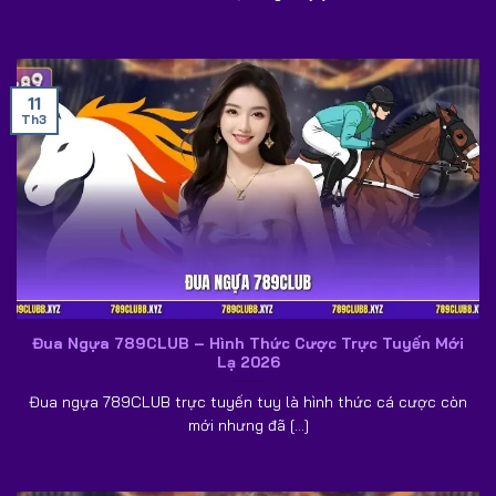
tường lửa Firewall nhằm bảo vệ toàn bộ dữ liệu cá
nhân. Nhờ đó, nguy cơ rò rỉ thông tin trong quá trình sử
dụng gần như được loại bỏ hoàn toàn.
11
Đội ngũ kỹ thuật của
789CLUB
luôn theo dõi hệ thống
Th3
liên tục để phát hiện các lỗ hổng bảo mật nếu có. Khi
xuất hiện vấn đề, bộ phận kỹ thuật sẽ nhanh chóng xử
lý nhằm đảm bảo hệ thống vận hành ổn định.
Hạng mục game đa dạng
Yếu tố tiếp theo giúp nền tảng
789CLUB
giữ chân người
chơi chính là hệ thống trò chơi đa dạng. Theo đánh giá từ
cộng đồng người dùng, 100% khách hàng đều hài lòng với
Đua Ngựa 789CLUB – Hình Thức Cược Trực Tuyến Mới
Lạ 2026
các chuyên mục giải trí được cung cấp trên hệ thống.
Đua ngựa 789CLUB trực tuyến tuy là hình thức cá cược còn
Hiện tại, cổng game
789CLUB
sở hữu khoảng 6 – 7 hạng
mới nhưng đã [...]
mục trò chơi khác nhau, liên tục được cập nhật nội dung
mới. Thư viện game của nền tảng đã vượt mốc 5000+