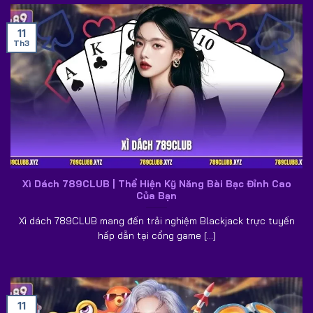
từng chuyên mục trò chơi cũng như dịch vụ cung cấp.
Nhiều sảnh game nổi bật liên tục được bổ sung để người
11
dùng có thêm lựa chọn trải nghiệm. Trong đó có thể kể
Th3
đến các chuyên mục quen thuộc như casino live, thể thao
789 CLUB
, nổ hũ, lô đề, bắn cá… Tất cả đều được xây
dựng nhằm mang lại không gian giải trí phong phú cho hội
viên.
Tầm nhìn hoạt động & sứ mệnh tại cổng
game 789CLUB
Xì Dách 789CLUB | Thể Hiện Kỹ Năng Bài Bạc Đỉnh Cao
Sau khi tìm hiểu về tổng quan nền tảng, nhiều người dùng
Của Bạn
cũng quan tâm đến định hướng phát triển của hệ thống.
Ngay từ giai đoạn đầu xây dựng thương hiệu,
789CLUB
Xì dách 789CLUB mang đến trải nghiệm Blackjack trực tuyến
hấp dẫn tại cổng game [...]
tài xỉu
đã xác định rõ tầm nhìn và sứ mệnh nhằm tạo nền
tảng phát triển bền vững. Nhờ định hướng rõ ràng, cổng
game không chỉ duy trì sự ổn định mà còn từng bước mở
rộng quy mô hoạt động.
11