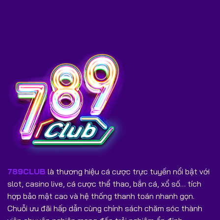
trọng từ đăng ký tài khoản, nạp tiền cho đến rút thưởng
để người chơi có thể trải nghiệm thuận lợi hơn.
Hướng dẫn hội viên từng quy trình cụ thể khi thao tác
789CLUB
là thương hiệu cá cược trực tuyến nổi bật với
Mở tài khoản 789CLUB mới
slot, casino live, cá cược thể thao, bắn cá, xổ số… tích
Người chơi mới có thể tạo tài khoản trên
789CLUB
chỉ
hợp bảo mật cao và hệ thống thanh toán nhanh gọn.
trong thời gian ngắn nhờ quy trình đăng ký được tối ưu
Chuỗi ưu đãi hấp dẫn cùng chính sách chăm sóc thành
đơn giản. Bên dưới sẽ là các bước cụ thể nhất, điển hình