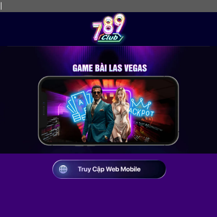
|
Bỏ
qua
nội
dung