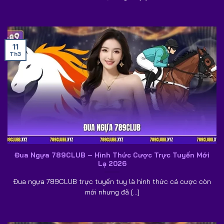
tường lửa Firewall nhằm bảo vệ toàn bộ dữ liệu cá
nhân. Nhờ đó, nguy cơ rò rỉ thông tin trong quá trình sử
dụng gần như được loại bỏ hoàn toàn.
11
Đội ngũ kỹ thuật của
789CLUB
luôn theo dõi hệ thống
Th3
liên tục để phát hiện các lỗ hổng bảo mật nếu có. Khi
xuất hiện vấn đề, bộ phận kỹ thuật sẽ nhanh chóng xử
lý nhằm đảm bảo hệ thống vận hành ổn định.
Hạng mục game đa dạng
Yếu tố tiếp theo giúp nền tảng
789CLUB
giữ chân người
chơi chính là hệ thống trò chơi đa dạng. Theo đánh giá từ
cộng đồng người dùng, 100% khách hàng đều hài lòng với
Đua Ngựa 789CLUB – Hình Thức Cược Trực Tuyến Mới
Lạ 2026
các chuyên mục giải trí được cung cấp trên hệ thống.
Đua ngựa 789CLUB trực tuyến tuy là hình thức cá cược còn
Hiện tại, cổng game
789CLUB
sở hữu khoảng 6 – 7 hạng
mới nhưng đã [...]
mục trò chơi khác nhau, liên tục được cập nhật nội dung
mới. Thư viện game của nền tảng đã vượt mốc 5000+