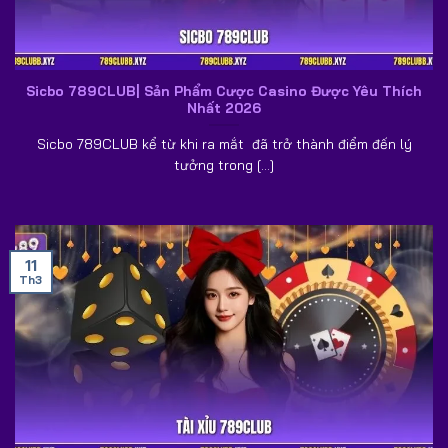
Tiếp tục đầu tư vào lĩnh vực giải trí trực tuyến với kho
game
789CLUB
được mở rộng 3000+ sản phẩm mới,
mang đến nhiều lựa chọn hấp dẫn cho hội viên.
Sicbo 789CLUB| Sản Phẩm Cược Casino Được Yêu Thích
Nâng cấp hệ thống chăm sóc khách hàng, chương trình
Nhất 2026
khuyến mãi
789CLUB
và công cụ tương tác để đáp
ứng lượng thành viên dự kiến tăng gấp 2 lần trong thời
Sicbo 789CLUB kể từ khi ra mắt đã trở thành điểm đến lý
tưởng trong [...]
gian tới.
Tích hợp phần mềm nạp rút hiện đại với công nghệ AI
nhận diện tài khoản, giúp xử lý thành công 100% giao
dịch được thực hiện trên hệ thống.
11
Th3
Lợi thế đặc biệt nhất được đánh giá cao
của 789CLUB
Khi nhắc đến những cổng game trực tuyến uy tín,
789CLUB
luôn là cái tên được cộng đồng người chơi
đánh giá cao. Nền tảng không chỉ thu hút nhờ kho trò chơi
phong phú mà còn sở hữu nhiều ưu điểm nổi bật giúp