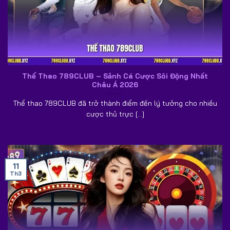
Chiến lược & tầm nhìn
Không chỉ dừng lại ở những thành công đã đạt được, nền
tảng
789CLUB
còn xây dựng chiến lược phát triển dài
hạn nhằm mở rộng quy mô hoạt động trong tương lai.
Những kế hoạch này tập trung vào việc nâng cao chất
lượng dịch vụ cũng như mở rộng hệ sinh thái trò chơi.
Thể Thao 789CLUB – Sảnh Cá Cược Sôi Động Nhất
Châu Á 2026
Thể thao 789CLUB đã trở thành điểm đến lý tưởng cho nhiều
cược thủ trực [...]
11
Th3
Tầm nhìn chiến lược của thương hiệu uy tín 789CLUB