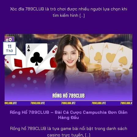
Bên cạnh yếu tố pháp lý, hệ thống bảo mật cũng là điểm
Xóc đĩa 789CLUB là trò chơi được nhiều người lựa chọn khi
mạnh được cộng đồng người chơi đánh giá cao. Khi trở
tìm kiếm hình [...]
thành thành viên của
789CLUB
, người dùng có thể yên
tâm trải nghiệm nhờ cơ chế bảo vệ dữ liệu hiện đại được
tích hợp trên toàn bộ hệ thống.
11
Th3
Rồng Hổ 789CLUB – Bài Cá Cược Campuchia Đơn Giản
Chính sách bảo mật của cổng game luôn được đầu tư chỉn chu
Hàng Đầu
Rồng hổ 789CLUB là tựa game bài nổi bật trong danh sách
789CLUB
sử dụng công nghệ SSL 128 bit kết hợp
casino trực tuyến, [...]