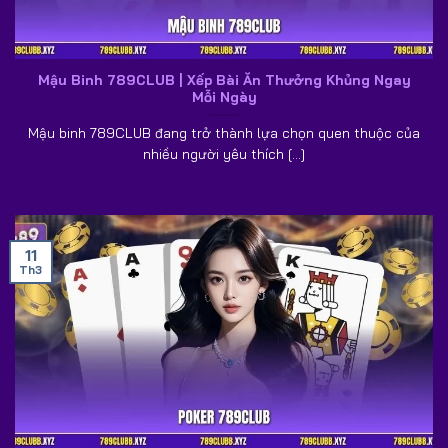
nhưng mỗi trò đều sở hữu cốt truyện riêng, giúp trải
nghiệm luôn mới mẻ.
Mậu Binh 789CLUB | Xếp Bài Ăn Thưởng Khủng Ngay
Mỗi Ngày
Mậu binh 789CLUB đang trở thành lựa chọn quen thuộc của
nhiều người yêu thích [...]
11
Th3
Chinh phục slot nổ hũ với cơ hội thắng Jackpot bùng nổ
Nhiều trò nổi bật như Nổ hũ Thần Tài, Sơn Tinh Thủy
Tinh, Tây Du Thần Ký, Sweet Bonanza, Ăn Khế Trả
Vàng.
Người chơi
789CLUB
chỉ cần nhấn spin để quay