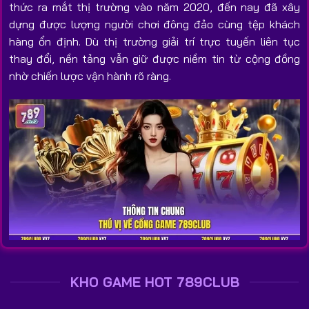
thức ra mắt thị trường vào năm 2020, đến nay đã xây
dựng được lượng người chơi đông đảo cùng tệp khách
hàng ổn định. Dù thị trường giải trí trực tuyến liên tục
thay đổi, nền tảng vẫn giữ được niềm tin từ cộng đồng
nhờ chiến lược vận hành rõ ràng.
Thông tin chung thú vị về cổng game 789CLUB
KHO GAME HOT 789CLUB
Để đạt được điều này,
789CLUB
đã đầu tư kỹ lưỡng vào