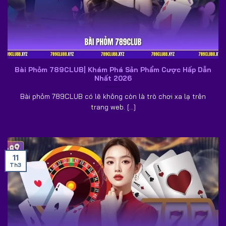
Sảnh live casino
789CLUB
là chuyên mục thu hút đông
đảo người chơi ngay từ lần truy cập đầu tiên. Không gian
trò chơi được thiết kế giống với sòng bạc thực tế tại
Macau, mang lại cảm giác chân thực cho người tham gia.
Hệ thống có sự xuất hiện của các dealer chuyên
Bài Phỏm 789CLUB| Khám Phá Sản Phẩm Cược Hấp Dẫn
nghiệp, giúp quá trình chơi game tại
789CLUB
trở nên
Nhất 2026
sinh động hơn.
Bài phỏm 789CLUB có lẽ không còn là trò chơi xa lạ trên
Khoảng 30+ phòng game với nhiều trò quen thuộc như
trang web. [...]
Baccarat, Rồng Hổ, Sicbo, Poker, Roulette.
Hình ảnh phát trực tiếp có chất lượng cao, mang lại trải
nghiệm gần giống casino truyền thống.
11
Th3
Slot game thưởng
Sảnh slot game
789CLUB
là lựa chọn yêu thích của
nhiều người chơi nhờ lối chơi đơn giản và cơ hội nhận
thưởng lớn. Dù cơ chế quay thưởng tương đối giống nhau