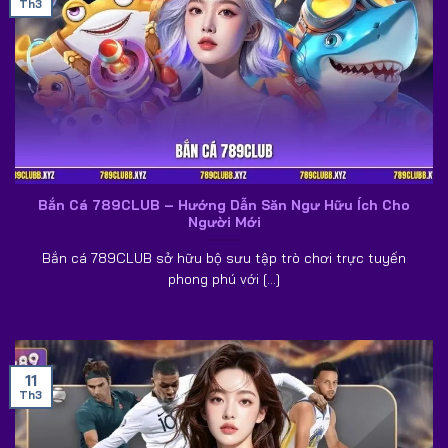
Th3
Sứ mệnh thương hiệu
Định hướng hoạt động của
789CLUB
được xây dựng
dựa trên những tiêu chí quan trọng nhằm mang lại trải
nghiệm tốt cho người tham gia. Những mục tiêu này giúp
nền tảng duy trì môi trường giải trí an toàn, minh bạch cho
cộng đồng người chơi.
Sứ
Chi tiết
Bắn Cá 789CLUB – Hướng Dẫn Săn Ngư Hữu Ích Cho
mệnh
Người Mới
Đây là tiêu chí được nền tảng ưu tiên hàng đầu. Hệ
Cá
Bắn cá 789CLUB sở hữu bộ sưu tập trò chơi trực tuyến
thống
789CLUB
đầu tư công nghệ bảo mật nhằm đảm
cược
phong phú với [...]
bảo dữ liệu cá nhân của người dùng luôn được bảo vệ.
an
Nhờ đó, mọi thông tin liên quan đến tài khoản đều được
toàn
lưu trữ an toàn trên hệ thống.
Nâng
Vì là nền tảng giải trí trực tuyến nên việc cải tiến trò
cấp
chơi luôn được chú trọng. Cổng game
789CLUB
11
kho
thường xuyên cập nhật thêm nhiều sản phẩm mới để
Th3
game
người dùng có thêm lựa chọn.