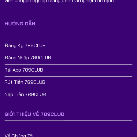
viên chuyên nghiệp mang đến trải nghiệm ổn định.
như sau:
Bước 1: Truy cập hệ thống
link tại 789 CLUB
thông
HƯỚNG DẪN
qua website chính thức
https://nashamuktikenders.in/
hoặc ứng dụng mobile.
Đăng Ký 789CLUB
Bước 2: Điền đầy đủ thông tin được yêu cầu trên biểu
mẫu đăng ký như tên đăng nhập
789CLUB
, mật khẩu,
Đăng Nhập 789CLUB
mã giới thiệu, số điện thoại, mã OTP.
Tải App 789CLUB
Bước 3: Kiểm tra lại toàn bộ những thông tin bản thân
đã nhập, sau đó xác nhận đăng ký. Hệ thống sẽ tiến
Rút Tiền 789CLUB
hành xét duyệt và kích hoạt tài khoản
789CLUB
chỉ
Nạp Tiền 789CLUB
sau chưa đầy 1 phút.
Nạp tiền 789CLUB thiết lập quỹ cược
GIỚI THIỆU VỀ 789CLUB
Sau khi đăng ký
789CLUB
thành công, người chơi cần
nạp tiền vào tài khoản để bắt đầu tham gia các trò chơi
trên hệ thống. Quy trình để tiến hành gửi tiền sẽ diễn ra cụ
Về Chúng Tôi