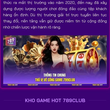
thức ra mắt thị trường vào năm 2020, đến nay đã xây
dựng được lượng người chơi đông đảo cùng tệp khách
hàng ổn định. Dù thị trường giải trí trực tuyến liên tục
thay đổi, nền tảng vẫn giữ được niềm tin từ cộng đồng
nhờ chiến lược vận hành rõ ràng.
Thông tin chung thú vị về cổng game 789CLUB
KHO GAME HOT 789CLUB
Để đạt được điều này,
789CLUB
đã đầu tư kỹ lưỡng vào