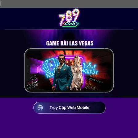
|
Bỏ
qua
nội
dung