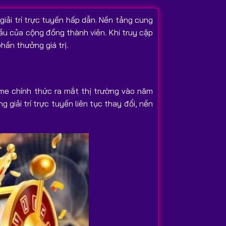
iải trí trực tuyến hấp dẫn. Nền tảng cung
ầu của cộng đồng thành viên. Khi truy cập
hần thưởng giá trị.
me chính thức ra mắt thị trường vào năm
iải trí trực tuyến liên tục thay đổi, nền