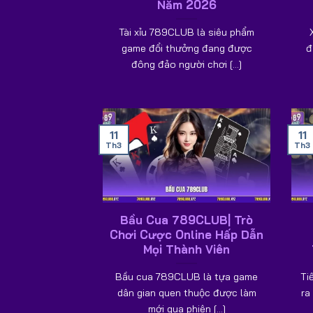
Năm 2026
Tài xỉu 789CLUB là siêu phẩm
game đổi thưởng đang được
đ
đông đảo người chơi [...]
11
11
Th3
Th3
Bầu Cua 789CLUB| Trò
Chơi Cược Online Hấp Dẫn
Mọi Thành Viên
Bầu cua 789CLUB là tựa game
Ti
dân gian quen thuộc được làm
ra
mới qua phiên [...]