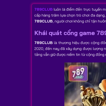
789CLUB
luôn là điểm đến trực tuyến mà
cấp hàng trăm lựa chọn trò chơi đa dạng,
789CLUB
, người chơi không chỉ tận hưởn
Khái quát cổng game 7
789CLUB
là thương hiệu được cộng đồ
2020, đến nay đã xây dựng được lượng ngư
tảng vẫn giữ được niềm tin từ cộng đồng 