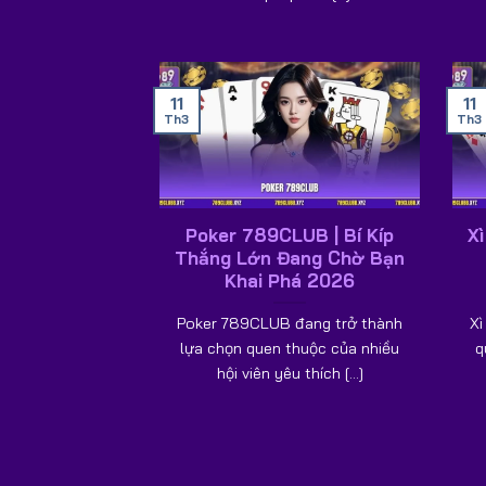
Tiếp tục đầu tư vào lĩnh vực giải trí t
cho hội viên.
Nâng cấp hệ thống chăm sóc khách h
11
11
Th3
Th3
tăng gấp 2 lần trong thời gian tới.
Tích hợp phần mềm nạp rút hiện đại với
Lợi thế đặc biệt nhất đ
Poker 789CLUB | Bí Kíp
X
Thắng Lớn Đang Chờ Bạn
Khi nhắc đến những cổng game trực tuyến
Khai Phá 2026
nhờ kho trò chơi phong phú mà còn sở hữu 
Poker 789CLUB đang trở thành
Xì
Giấy phép hoạt động
lựa chọn quen thuộc của nhiều
q
hội viên yêu thích [...]
Một trong những yếu tố quan trọng giúp k
dịch vụ dành cho người chơi,
789CLUB
c
Cụ thể, nền tảng đã được cấp phép bởi c