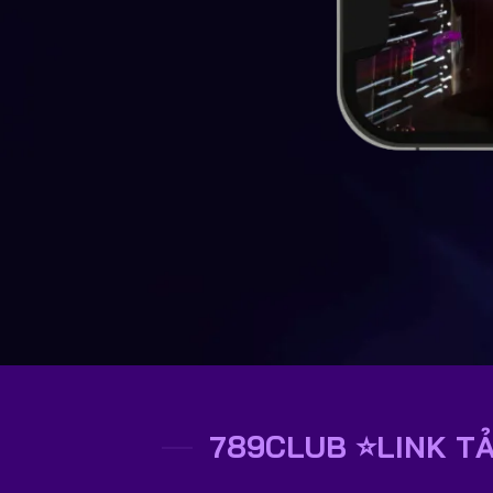
789CLUB ⭐️LINK T