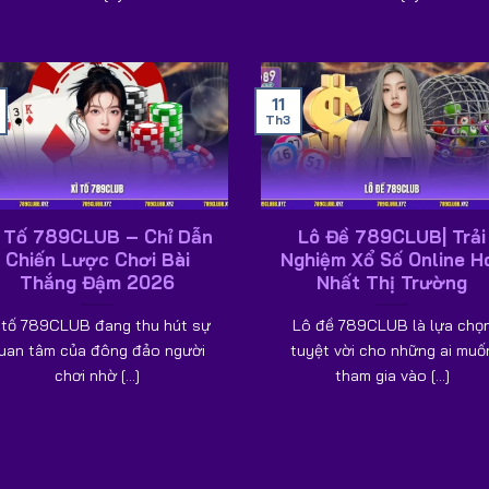
rực tuyến với kho game
789CLUB
được mở rộng 3000+ sản phẩ
àng, chương trình khuyến mãi
789CLUB
và công cụ tương 
11
Th3
 công nghệ AI nhận diện tài khoản, giúp xử lý thành công 100%
ược đánh giá cao của 789CLUB
ì Tố 789CLUB – Chỉ Dẫn
Lô Đề 789CLUB| Trải
Chiến Lược Chơi Bài
Nghiệm Xổ Số Online H
 uy tín,
789CLUB
luôn là cái tên được cộng đồng người chơi
Thắng Đậm 2026
Nhất Thị Trường
nhiều ưu điểm nổi bật giúp thương hiệu ngày càng khẳng định vị
 tố 789CLUB đang thu hút sự
Lô đề 789CLUB là lựa chọ
uan tâm của đông đảo người
tuyệt vời cho những ai muố
chơi nhờ [...]
tham gia vào [...]
hẳng định độ uy tín của nền tảng chính là hệ thống giấy phép
òn hoàn thiện đầy đủ các chứng nhận hoạt động từ những tổ 
ác tổ chức uy tín như MGA và PAGCOR. Đây đều là những đơn vị