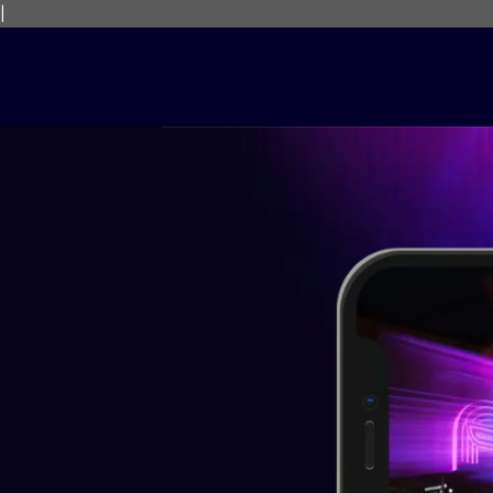
|
Bỏ
qua
nội
dung