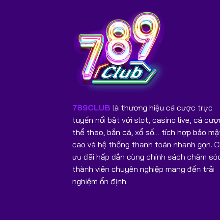
tiêu chuẩn kiểm duyệt nghiêm ngặt. Để 
bảo mật, tính minh bạch trong vận hành.
789CLUB bảo mật đỉnh cao
Bên cạnh yếu tố pháp lý, hệ thống bảo m
người dùng có thể yên tâm trải nghiệm nhờ
789CLUB
là thương hiệu cá cược trực
tuyến nổi bật với slot, casino live, cá cượ
thể thao, bắn cá, xổ số… tích hợp bảo mậ
cao và hệ thống thanh toán nhanh gọn. C
ưu đãi hấp dẫn cùng chính sách chăm só
thành viên chuyên nghiệp mang đến trải
nghiệm ổn định.