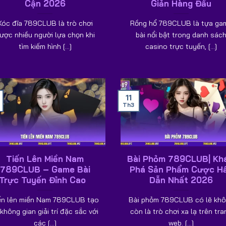
Cận 2026
Giản Hàng Đầu
Xóc đĩa 789CLUB là trò chơi
Rồng hổ 789CLUB là tựa ga
ược nhiều người lựa chọn khi
bài nổi bật trong danh sác
tìm kiếm hình [...]
casino trực tuyến, [...]
11
Th3
Tiến Lên Miền Nam
Bài Phỏm 789CLUB| Kh
789CLUB – Game Bài
Phá Sản Phẩm Cược H
Trực Tuyến Đỉnh Cao
Dẫn Nhất 2026
ến lên miền Nam 789CLUB tạo
Bài phỏm 789CLUB có lẽ kh
Tầm nhìn chiến lược của thương hiệu uy tín 789CLUB
 không gian giải trí đặc sắc với
còn là trò chơi xa lạ trên tra
các [...]
web. [...]