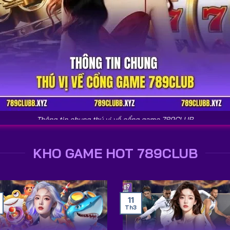
Thông tin chung thú vị về cổng game 789CLUB
KHO GAME HOT 789CLUB
tư kỹ lưỡng vào từng chuyên mục trò chơi cũng như dịch vụ c
 chọn trải nghiệm. Trong đó có thể kể đến các chuyên mục q
được xây dựng nhằm mang lại không gian giải trí phong phú cho 
ứ mệnh tại cổng game 789CLUB
11
Th3
 nhiều người dùng cũng quan tâm đến định hướng phát triển