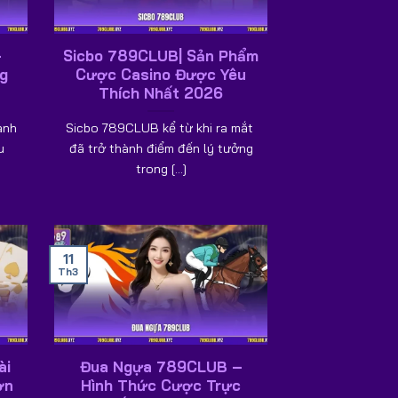
n bền vững. Nhờ định hướng rõ ràng, cổng
–
Sicbo 789CLUB| Sản Phẩm
g
Cược Casino Được Yêu
Thích Nhất 2026
lại trải nghiệm tốt cho người tham gia.
ành
Sicbo 789CLUB kể từ khi ra mắt
i.
u
đã trở thành điểm đến lý tưởng
trong [...]
m đảm bảo dữ liệu cá nhân của người dùng
hống.
UB
thường xuyên cập nhật thêm nhiều sản
11
Th3
t triển dài hạn nhằm mở rộng quy mô hoạt
ài
Đua Ngựa 789CLUB –
ộng hệ sinh thái trò chơi.
ơn
Hình Thức Cược Trực