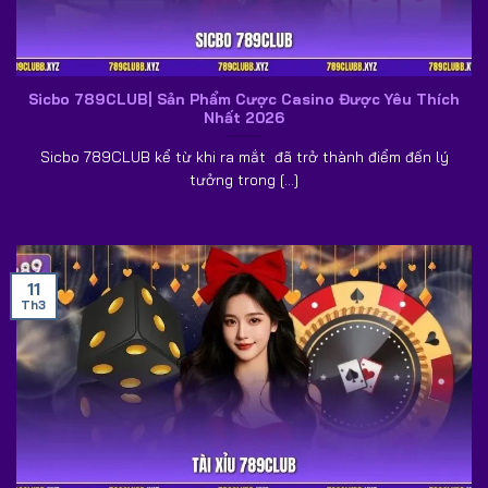
Tiếp tục đầu tư vào lĩnh vực giải trí trực tuyến với kho
game
789CLUB
được mở rộng 3000+ sản phẩm mới,
mang đến nhiều lựa chọn hấp dẫn cho hội viên.
Sicbo 789CLUB| Sản Phẩm Cược Casino Được Yêu Thích
Nâng cấp hệ thống chăm sóc khách hàng, chương trình
Nhất 2026
khuyến mãi
789CLUB
và công cụ tương tác để đáp
ứng lượng thành viên dự kiến tăng gấp 2 lần trong thời
Sicbo 789CLUB kể từ khi ra mắt đã trở thành điểm đến lý
tưởng trong [...]
gian tới.
Tích hợp phần mềm nạp rút hiện đại với công nghệ AI
nhận diện tài khoản, giúp xử lý thành công 100% giao
dịch được thực hiện trên hệ thống.
11
Th3
Lợi thế đặc biệt nhất được đánh giá cao
của 789CLUB
Khi nhắc đến những cổng game trực tuyến uy tín,
789CLUB
luôn là cái tên được cộng đồng người chơi
đánh giá cao. Nền tảng không chỉ thu hút nhờ kho trò chơi
phong phú mà còn sở hữu nhiều ưu điểm nổi bật giúp