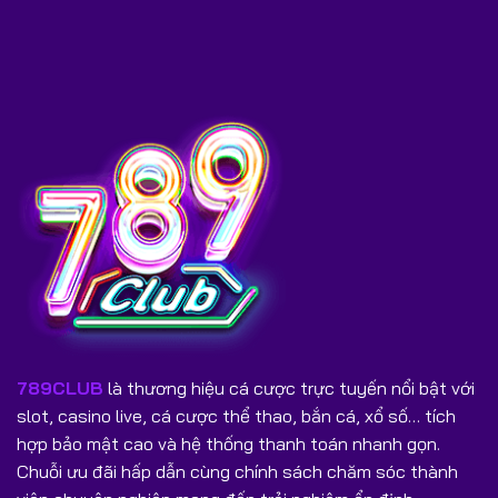
trọng từ đăng ký tài khoản, nạp tiền cho đến rút thưởng
để người chơi có thể trải nghiệm thuận lợi hơn.
Hướng dẫn hội viên từng quy trình cụ thể khi thao tác
789CLUB
là thương hiệu cá cược trực tuyến nổi bật với
Mở tài khoản 789CLUB mới
slot, casino live, cá cược thể thao, bắn cá, xổ số… tích
Người chơi mới có thể tạo tài khoản trên
789CLUB
chỉ
hợp bảo mật cao và hệ thống thanh toán nhanh gọn.
trong thời gian ngắn nhờ quy trình đăng ký được tối ưu
Chuỗi ưu đãi hấp dẫn cùng chính sách chăm sóc thành
đơn giản. Bên dưới sẽ là các bước cụ thể nhất, điển hình