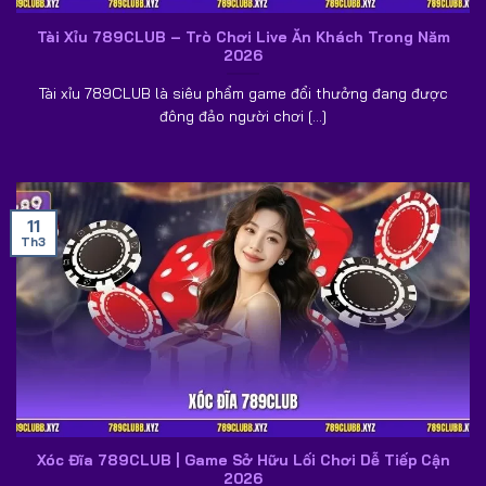
thương hiệu ngày càng khẳng định vị thế trên thị trường
giải trí online.
Tài Xỉu 789CLUB – Trò Chơi Live Ăn Khách Trong Năm
2026
Giấy phép hoạt động
Tài xỉu 789CLUB là siêu phẩm game đổi thưởng đang được
đông đảo người chơi [...]
Một trong những yếu tố quan trọng giúp khẳng định độ uy
tín của nền tảng chính là hệ thống giấy phép hợp pháp.
Không chỉ tập trung phát triển dịch vụ dành cho người
chơi,
789CLUB
còn hoàn thiện đầy đủ các chứng nhận
11
hoạt động từ những tổ chức quốc tế.
Th3
Cụ thể, nền tảng đã được cấp phép bởi các tổ chức uy tín
như MGA và PAGCOR. Đây đều là những đơn vị quản lý
lĩnh vực giải trí trực tuyến có tiêu chuẩn kiểm duyệt
nghiêm ngặt. Để nhận được giấy phép này,
789CLUB
phải trải qua quá trình đánh giá kỹ lưỡng liên quan đến
công nghệ, bảo mật, tính minh bạch trong vận hành.
Xóc Đĩa 789CLUB | Game Sở Hữu Lối Chơi Dễ Tiếp Cận
789CLUB bảo mật đỉnh cao
2026