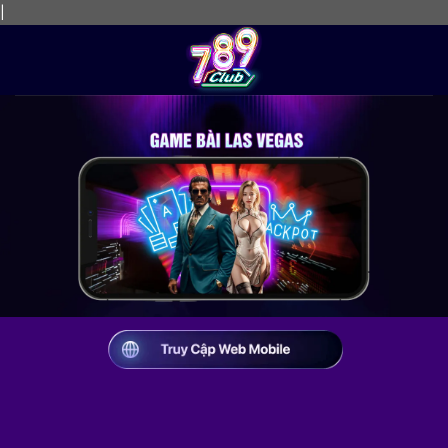
|
Bỏ
qua
nội
dung