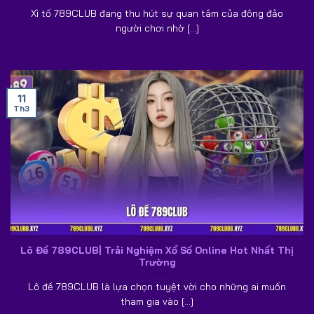
thống còn cung cấp nhiều môn khác như bóng chuyền,
Xì tố 789CLUB đang thu hút sự quan tâm của đông đảo
khúc côn cầu hay đua xe.
người chơi nhờ [...]
Đặc
Chi tiết
điểm
Tỷ lệ
Tỷ lệ Odds cạnh tranh được cập nhật liên tục theo
11
Odds
diễn biến trận đấu.
Th3
Phân
Nhiều loại kèo
789CLUB
phổ biến như handicap châu
loại
Á, châu Âu, Running Ball, Tài Xỉu, chẵn lẻ.
kèo
Cập
Thông tin trận đấu được cập nhật chi tiết để người
nhật
chơi tại
789CLUB
thuận tiện trong quá trình phân
nhanh
tích kèo.
Hướng dẫn hội viên truy cập và tương tác
trên 789CLUB
Lô Đề 789CLUB| Trải Nghiệm Xổ Số Online Hot Nhất Thị
Trường
Các bước thực hiện tại
789CLUB
được thiết kế đơn giản
Lô đề 789CLUB là lựa chọn tuyệt vời cho những ai muốn
nhằm giúp người dùng dễ dàng thao tác ngay từ lần đầu
tham gia vào [...]
sử dụng. Dưới đây là hướng dẫn chi tiết các bước quan