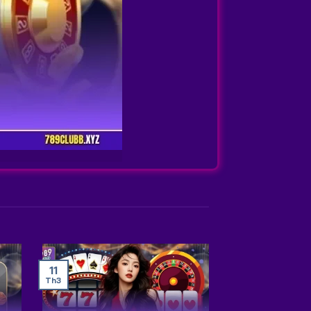
ung cấp. Nhiều sảnh game nổi bật liên tục
uen thuộc như casino live, thể thao
789
hội viên.
11
Th3
 của hệ thống. Ngay từ giai đoạn đầu xây