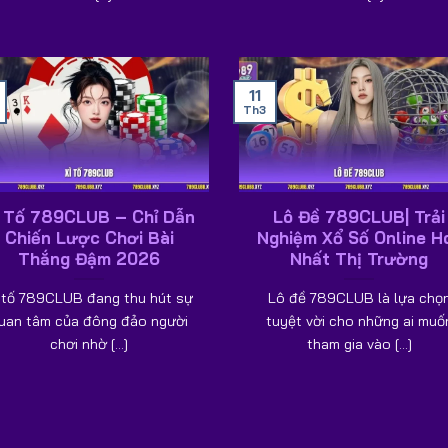
rực tuyến với kho game
789CLUB
được mở rộng 3000+ sản phẩ
àng, chương trình khuyến mãi
789CLUB
và công cụ tương 
11
Th3
 công nghệ AI nhận diện tài khoản, giúp xử lý thành công 100%
ược đánh giá cao của 789CLUB
ì Tố 789CLUB – Chỉ Dẫn
Lô Đề 789CLUB| Trải
Chiến Lược Chơi Bài
Nghiệm Xổ Số Online H
 uy tín,
789CLUB
luôn là cái tên được cộng đồng người chơi
Thắng Đậm 2026
Nhất Thị Trường
nhiều ưu điểm nổi bật giúp thương hiệu ngày càng khẳng định vị
 tố 789CLUB đang thu hút sự
Lô đề 789CLUB là lựa chọ
uan tâm của đông đảo người
tuyệt vời cho những ai muố
chơi nhờ [...]
tham gia vào [...]
hẳng định độ uy tín của nền tảng chính là hệ thống giấy phép
òn hoàn thiện đầy đủ các chứng nhận hoạt động từ những tổ 
ác tổ chức uy tín như MGA và PAGCOR. Đây đều là những đơn vị