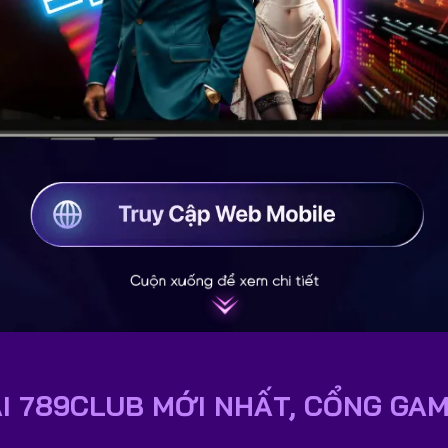
ẢI 789CLUB MỚI NHẤT, CỔNG GAM