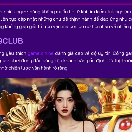
 nhiều người dùng không muốn bỏ lỡ khi tìm kiếm trải nghiệm g
 liên tục cập nhật những chủ đề thịnh hành để đáp ứng nhu c
g không gian giải trí trọn vẹn mà còn có cơ hội nhận về nhiều p
89CLUB
ng yêu thích
game online
đánh giá cao về độ uy tín. Cổng ga
ời chơi đông đảo cùng tệp khách hàng ổn định. Dù thị trường g
nhờ chiến lược vận hành rõ ràng.