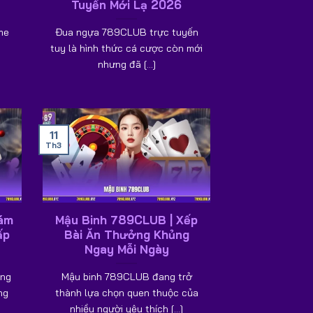
Tuyến Mới Lạ 2026
me
Đua ngựa 789CLUB trực tuyến
h
tuy là hình thức cá cược còn mới
nhưng đã [...]
11
Th3
ám
Mậu Binh 789CLUB | Xếp
ấp
Bài Ăn Thưởng Khủng
Ngay Mỗi Ngày
ông
Mậu binh 789CLUB đang trở
ng
thành lựa chọn quen thuộc của
nhiều người yêu thích [...]