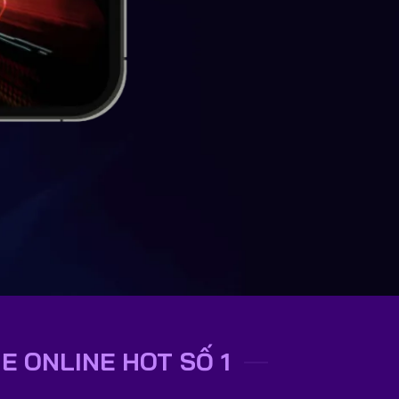
E ONLINE HOT SỐ 1