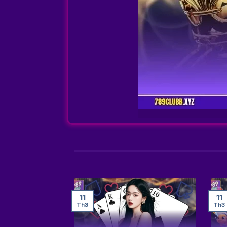
Để đạt được điều này,
789CLUB
đã đầu 
được bổ sung để người dùng có thêm lựa
CLUB
, nổ hũ, lô đề, bắn cá… Tất cả đều 
Tầm nhìn hoạt động & s
11
11
Th3
Th3
Sau khi tìm hiểu về tổng quan nền tảng,