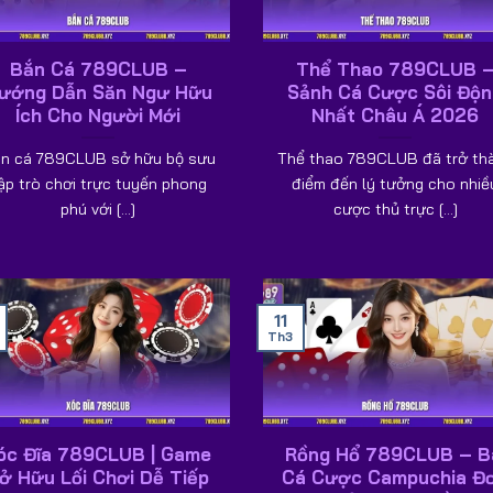
ác định rõ tầm nhìn và sứ mệnh nhằm tạo nền tảng phát triể
n từng bước mở rộng quy mô hoạt động.
Bắn Cá 789CLUB –
Thể Thao 789CLUB 
ướng Dẫn Săn Ngư Hữu
Sảnh Cá Cược Sôi Độn
Ích Cho Người Mới
Nhất Châu Á 2026
ợc xây dựng dựa trên những tiêu chí quan trọng nhằm mang 
n cá 789CLUB sở hữu bộ sưu
Thể thao 789CLUB đã trở th
môi trường giải trí an toàn, minh bạch cho cộng đồng người chơ
ập trò chơi trực tuyến phong
điểm đến lý tưởng cho nhiề
phú với [...]
cược thủ trực [...]
ưu tiên hàng đầu. Hệ thống
789CLUB
đầu tư công nghệ bảo mật nhằ
hông tin liên quan đến tài khoản đều được lưu trữ an toàn trên hệ t
ến nên việc cải tiến trò chơi luôn được chú trọng. Cổng game
789CL
11
m lựa chọn.
Th3
đã đạt được, nền tảng
789CLUB
còn xây dựng chiến lược phá
óc Đĩa 789CLUB | Game
Rồng Hổ 789CLUB – B
tập trung vào việc nâng cao chất lượng dịch vụ cũng như mở r
ở Hữu Lối Chơi Dễ Tiếp
Cá Cược Campuchia Đ