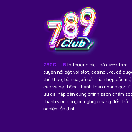
tiêu chuẩn kiểm duyệt nghiêm ngặt. Để 
bảo mật, tính minh bạch trong vận hành.
789CLUB bảo mật đỉnh cao
Bên cạnh yếu tố pháp lý, hệ thống bảo m
người dùng có thể yên tâm trải nghiệm nhờ
789CLUB
là thương hiệu cá cược trực
tuyến nổi bật với slot, casino live, cá cượ
thể thao, bắn cá, xổ số… tích hợp bảo mậ
cao và hệ thống thanh toán nhanh gọn. C
ưu đãi hấp dẫn cùng chính sách chăm só
thành viên chuyên nghiệp mang đến trải
nghiệm ổn định.