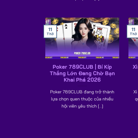
Tiếp tục đầu tư vào lĩnh vực giải trí t
cho hội viên.
Nâng cấp hệ thống chăm sóc khách h
11
11
Th3
Th3
tăng gấp 2 lần trong thời gian tới.
Tích hợp phần mềm nạp rút hiện đại với
Lợi thế đặc biệt nhất đ
Poker 789CLUB | Bí Kíp
X
Thắng Lớn Đang Chờ Bạn
Khi nhắc đến những cổng game trực tuyến
Khai Phá 2026
nhờ kho trò chơi phong phú mà còn sở hữu 
Poker 789CLUB đang trở thành
Xì
Giấy phép hoạt động
lựa chọn quen thuộc của nhiều
q
hội viên yêu thích [...]
Một trong những yếu tố quan trọng giúp k
dịch vụ dành cho người chơi,
789CLUB
c
Cụ thể, nền tảng đã được cấp phép bởi c