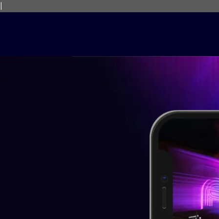
|
Bỏ
qua
nội
dung