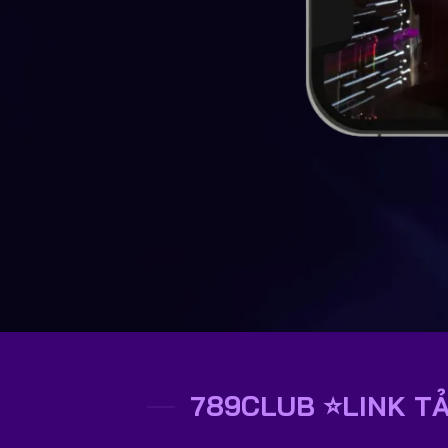
789CLUB ⭐️LINK T