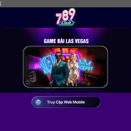
|
Bỏ
qua
nội
dung