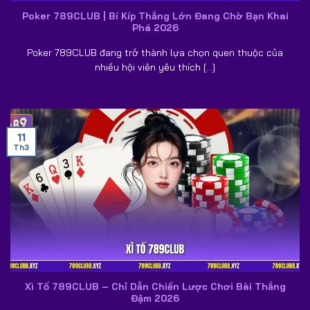
thưởng, nếu xuất hiện 3 biểu tượng giống nhau thì có
Poker 789CLUB | Bí Kíp Thắng Lớn Đang Chờ Bạn Khai
thể nhận phần thưởng giá trị.
Phá 2026
Poker 789CLUB đang trở thành lựa chọn quen thuộc của
Game bài 3D
nhiều hội viên yêu thích [...]
Chuyên mục game bài 3D trên
789CLUB
được xây dựng
nhằm phục vụ cộng đồng yêu thích các trò chơi bài truyền
thống. Nhờ thiết kế đồ họa sinh động, người chơi có thể
cảm nhận rõ không khí sôi động của từng bàn chơi.
11
Th3
Nhiều trò quen thuộc như Phỏm, Xì Tố
789CLUB
, Xì
Dách, Liêng, Tiến Lên Miền Nam.
Hệ thống cung cấp nhiều phòng chơi với cấp độ khác
nhau, phù hợp cho cả người mới lẫn người chơi lâu năm.
Thể thao sôi động
Sảnh thể thao
789CLUB
là điểm đến dành cho những
Xì Tố 789CLUB – Chỉ Dẫn Chiến Lược Chơi Bài Thắng
người yêu thích các giải đấu thể thao. Ngoài bóng đá, hệ
Đậm 2026