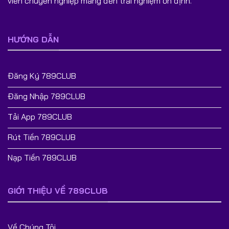
viên chuyên nghiệp mang đến trải nghiệm ổn định.
như sau:
Bước 1: Truy cập hệ thống
link tại 789 CLUB
thông
HƯỚNG DẪN
qua website chính thức
https://nashamuktikenders.in/
hoặc ứng dụng mobile.
Đăng Ký 789CLUB
Bước 2: Điền đầy đủ thông tin được yêu cầu trên biểu
mẫu đăng ký như tên đăng nhập
789CLUB
, mật khẩu,
Đăng Nhập 789CLUB
mã giới thiệu, số điện thoại, mã OTP.
Tải App 789CLUB
Bước 3: Kiểm tra lại toàn bộ những thông tin bản thân
đã nhập, sau đó xác nhận đăng ký. Hệ thống sẽ tiến
Rút Tiền 789CLUB
hành xét duyệt và kích hoạt tài khoản
789CLUB
chỉ
Nạp Tiền 789CLUB
sau chưa đầy 1 phút.
Nạp tiền 789CLUB thiết lập quỹ cược
GIỚI THIỆU VỀ 789CLUB
Sau khi đăng ký
789CLUB
thành công, người chơi cần
nạp tiền vào tài khoản để bắt đầu tham gia các trò chơi
trên hệ thống. Quy trình để tiến hành gửi tiền sẽ diễn ra cụ
Về Chúng Tôi