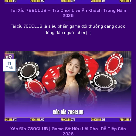
thương hiệu ngày càng khẳng định vị thế trên thị trường
giải trí online.
Tài Xỉu 789CLUB – Trò Chơi Live Ăn Khách Trong Năm
2026
Giấy phép hoạt động
Tài xỉu 789CLUB là siêu phẩm game đổi thưởng đang được
đông đảo người chơi [...]
Một trong những yếu tố quan trọng giúp khẳng định độ uy
tín của nền tảng chính là hệ thống giấy phép hợp pháp.
Không chỉ tập trung phát triển dịch vụ dành cho người
chơi,
789CLUB
còn hoàn thiện đầy đủ các chứng nhận
11
hoạt động từ những tổ chức quốc tế.
Th3
Cụ thể, nền tảng đã được cấp phép bởi các tổ chức uy tín
như MGA và PAGCOR. Đây đều là những đơn vị quản lý
lĩnh vực giải trí trực tuyến có tiêu chuẩn kiểm duyệt
nghiêm ngặt. Để nhận được giấy phép này,
789CLUB
phải trải qua quá trình đánh giá kỹ lưỡng liên quan đến
công nghệ, bảo mật, tính minh bạch trong vận hành.
Xóc Đĩa 789CLUB | Game Sở Hữu Lối Chơi Dễ Tiếp Cận
789CLUB bảo mật đỉnh cao
2026