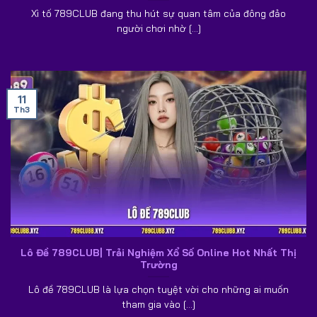
thống còn cung cấp nhiều môn khác như bóng chuyền,
Xì tố 789CLUB đang thu hút sự quan tâm của đông đảo
khúc côn cầu hay đua xe.
người chơi nhờ [...]
Đặc
Chi tiết
điểm
Tỷ lệ
Tỷ lệ Odds cạnh tranh được cập nhật liên tục theo
11
Odds
diễn biến trận đấu.
Th3
Phân
Nhiều loại kèo
789CLUB
phổ biến như handicap châu
loại
Á, châu Âu, Running Ball, Tài Xỉu, chẵn lẻ.
kèo
Cập
Thông tin trận đấu được cập nhật chi tiết để người
nhật
chơi tại
789CLUB
thuận tiện trong quá trình phân
nhanh
tích kèo.
Hướng dẫn hội viên truy cập và tương tác
trên 789CLUB
Lô Đề 789CLUB| Trải Nghiệm Xổ Số Online Hot Nhất Thị
Trường
Các bước thực hiện tại
789CLUB
được thiết kế đơn giản
Lô đề 789CLUB là lựa chọn tuyệt vời cho những ai muốn
nhằm giúp người dùng dễ dàng thao tác ngay từ lần đầu
tham gia vào [...]
sử dụng. Dưới đây là hướng dẫn chi tiết các bước quan