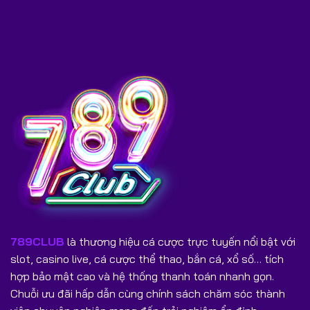
trọng từ đăng ký tài khoản, nạp tiền cho đến rút thưởng
để người chơi có thể trải nghiệm thuận lợi hơn.
Hướng dẫn hội viên từng quy trình cụ thể khi thao tác
789CLUB
là thương hiệu cá cược trực tuyến nổi bật với
Mở tài khoản 789CLUB mới
slot, casino live, cá cược thể thao, bắn cá, xổ số… tích
Người chơi mới có thể tạo tài khoản trên
789CLUB
chỉ
hợp bảo mật cao và hệ thống thanh toán nhanh gọn.
trong thời gian ngắn nhờ quy trình đăng ký được tối ưu
Chuỗi ưu đãi hấp dẫn cùng chính sách chăm sóc thành
đơn giản. Bên dưới sẽ là các bước cụ thể nhất, điển hình