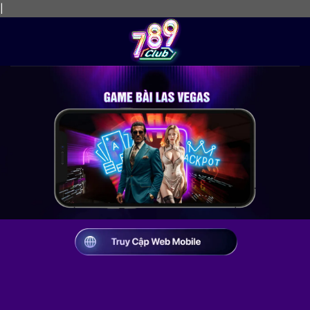
|
Bỏ
qua
nội
dung