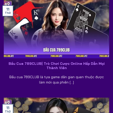
siêu phẩm nổi bật đến từ nhiều nhà phát hành danh tiếng.
11
Nạp rút nhanh & minh bạch
Th3
Không chỉ chú trọng đến trò chơi,
789CLUB
còn xây
dựng hệ thống giao dịch hiện đại nhằm giúp người dùng
thực hiện nạp rút thuận tiện. Quy trình thanh toán được
tự động hóa nhằm đảm bảo tốc độ xử lý nhanh chóng.
Hệ thống hỗ trợ nhiều phương thức thanh toán khác
nhau như banking, tiền ảo, ví điện tử, giftcode.
Bầu Cua 789CLUB| Trò Chơi Cược Online Hấp Dẫn Mọi
Các lệnh giao dịch được xử lý tự động trên
789CLUB
,
Thành Viên
đảm bảo quy trình khép kín và an toàn cho thành viên.
Bầu cua 789CLUB là tựa game dân gian quen thuộc được
Lịch sử thanh toán
789CLUB
được hiển thị minh bạch
làm mới qua phiên [...]
trên tài khoản để người dùng có thể kiểm tra bất cứ lúc
nào.
Hỗ trợ tận tâm kịp thời
11
Th3