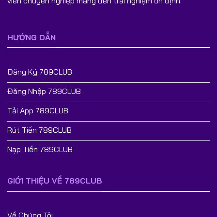
viên chuyên nghiệp mang đến trải nghiệm ổn định.
như sau:
Bước 1: Truy cập hệ thống
link tại 789 CLUB
thông
HƯỚNG DẪN
qua website chính thức
https://nashamuktikenders.in/
hoặc ứng dụng mobile.
Đăng Ký 789CLUB
Bước 2: Điền đầy đủ thông tin được yêu cầu trên biểu
mẫu đăng ký như tên đăng nhập
789CLUB
, mật khẩu,
Đăng Nhập 789CLUB
mã giới thiệu, số điện thoại, mã OTP.
Tải App 789CLUB
Bước 3: Kiểm tra lại toàn bộ những thông tin bản thân
đã nhập, sau đó xác nhận đăng ký. Hệ thống sẽ tiến
Rút Tiền 789CLUB
hành xét duyệt và kích hoạt tài khoản
789CLUB
chỉ
Nạp Tiền 789CLUB
sau chưa đầy 1 phút.
Nạp tiền 789CLUB thiết lập quỹ cược
GIỚI THIỆU VỀ 789CLUB
Sau khi đăng ký
789CLUB
thành công, người chơi cần
nạp tiền vào tài khoản để bắt đầu tham gia các trò chơi
trên hệ thống. Quy trình để tiến hành gửi tiền sẽ diễn ra cụ
Về Chúng Tôi