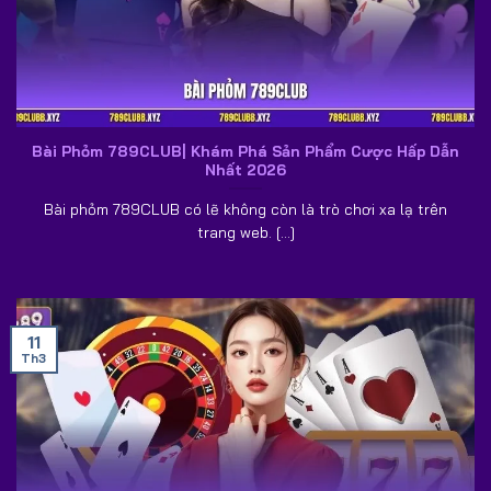
Sảnh live casino
789CLUB
là chuyên mục thu hút đông
đảo người chơi ngay từ lần truy cập đầu tiên. Không gian
trò chơi được thiết kế giống với sòng bạc thực tế tại
Macau, mang lại cảm giác chân thực cho người tham gia.
Hệ thống có sự xuất hiện của các dealer chuyên
Bài Phỏm 789CLUB| Khám Phá Sản Phẩm Cược Hấp Dẫn
nghiệp, giúp quá trình chơi game tại
789CLUB
trở nên
Nhất 2026
sinh động hơn.
Bài phỏm 789CLUB có lẽ không còn là trò chơi xa lạ trên
Khoảng 30+ phòng game với nhiều trò quen thuộc như
trang web. [...]
Baccarat, Rồng Hổ, Sicbo, Poker, Roulette.
Hình ảnh phát trực tiếp có chất lượng cao, mang lại trải
nghiệm gần giống casino truyền thống.
11
Th3
Slot game thưởng
Sảnh slot game
789CLUB
là lựa chọn yêu thích của
nhiều người chơi nhờ lối chơi đơn giản và cơ hội nhận
thưởng lớn. Dù cơ chế quay thưởng tương đối giống nhau