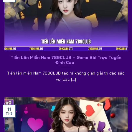
Yếu tố cũng góp phần tạo nên thành công của thương
hiệu chính là bộ phận chăm sóc khách hàng. Đội ngũ hỗ
trợ tại
789CLUB
được đào tạo bài bản về sản phẩm trò
chơi cũng như dịch vụ của hệ thống.
Nhờ kinh nghiệm chuyên môn vững vàng, chuyên viên tại
789CLUB
có thể phản hồi nhanh chóng khi người dùng
cần trợ giúp. Điều này giúp quá trình trải nghiệm của hội
Tiến Lên Miền Nam 789CLUB – Game Bài Trực Tuyến
viên luôn diễn ra thuận lợi.
Đỉnh Cao
Thư viện game 789CLUB cập nhật với
Tiến lên miền Nam 789CLUB tạo ra không gian giải trí đặc sắc
3000+ siêu phẩm đỉnh cao
với các [...]
Kho trò chơi của
789CLUB
là một trong những điểm nổi
bật khiến nhiều người chơi lựa chọn nền tảng. Hệ thống
hiện sở hữu hơn 3000+ trò chơi thuộc nhiều thể loại khác
11
nhau, đáp ứng nhu cầu giải trí của nhiều nhóm người dùng.
Th3
Live casino 789CLUB