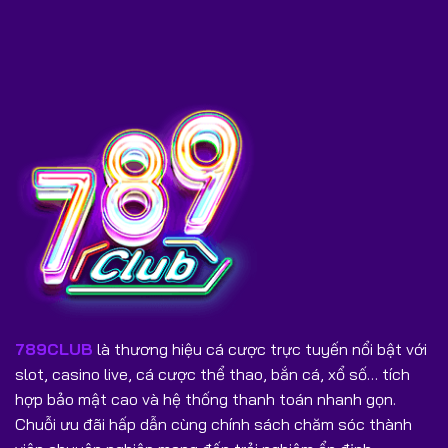
trọng từ đăng ký tài khoản, nạp tiền cho đến rút thưởng
để người chơi có thể trải nghiệm thuận lợi hơn.
Hướng dẫn hội viên từng quy trình cụ thể khi thao tác
789CLUB
là thương hiệu cá cược trực tuyến nổi bật với
Mở tài khoản 789CLUB mới
slot, casino live, cá cược thể thao, bắn cá, xổ số… tích
Người chơi mới có thể tạo tài khoản trên
789CLUB
chỉ
hợp bảo mật cao và hệ thống thanh toán nhanh gọn.
trong thời gian ngắn nhờ quy trình đăng ký được tối ưu
Chuỗi ưu đãi hấp dẫn cùng chính sách chăm sóc thành
đơn giản. Bên dưới sẽ là các bước cụ thể nhất, điển hình