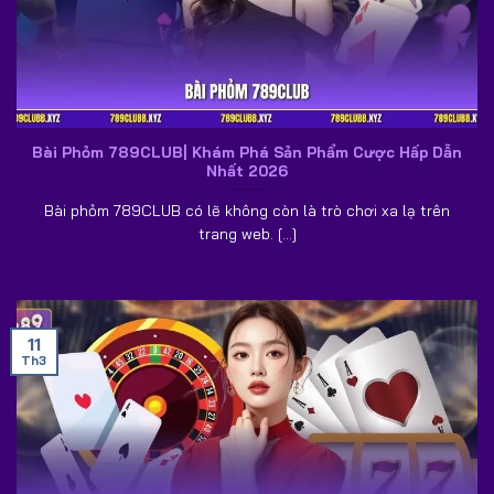
Sảnh live casino
789CLUB
là chuyên mục thu hút đông
đảo người chơi ngay từ lần truy cập đầu tiên. Không gian
trò chơi được thiết kế giống với sòng bạc thực tế tại
Macau, mang lại cảm giác chân thực cho người tham gia.
Hệ thống có sự xuất hiện của các dealer chuyên
Bài Phỏm 789CLUB| Khám Phá Sản Phẩm Cược Hấp Dẫn
nghiệp, giúp quá trình chơi game tại
789CLUB
trở nên
Nhất 2026
sinh động hơn.
Bài phỏm 789CLUB có lẽ không còn là trò chơi xa lạ trên
Khoảng 30+ phòng game với nhiều trò quen thuộc như
trang web. [...]
Baccarat, Rồng Hổ, Sicbo, Poker, Roulette.
Hình ảnh phát trực tiếp có chất lượng cao, mang lại trải
nghiệm gần giống casino truyền thống.
11
Th3
Slot game thưởng
Sảnh slot game
789CLUB
là lựa chọn yêu thích của
nhiều người chơi nhờ lối chơi đơn giản và cơ hội nhận
thưởng lớn. Dù cơ chế quay thưởng tương đối giống nhau