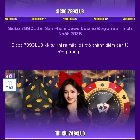
Tiếp tục đầu tư vào lĩnh vực giải trí trực tuyến với kho
game
789CLUB
được mở rộng 3000+ sản phẩm mới,
mang đến nhiều lựa chọn hấp dẫn cho hội viên.
Sicbo 789CLUB| Sản Phẩm Cược Casino Được Yêu Thích
Nâng cấp hệ thống chăm sóc khách hàng, chương trình
Nhất 2026
khuyến mãi
789CLUB
và công cụ tương tác để đáp
ứng lượng thành viên dự kiến tăng gấp 2 lần trong thời
Sicbo 789CLUB kể từ khi ra mắt đã trở thành điểm đến lý
tưởng trong [...]
gian tới.
Tích hợp phần mềm nạp rút hiện đại với công nghệ AI
nhận diện tài khoản, giúp xử lý thành công 100% giao
dịch được thực hiện trên hệ thống.
11
Th3
Lợi thế đặc biệt nhất được đánh giá cao
của 789CLUB
Khi nhắc đến những cổng game trực tuyến uy tín,
789CLUB
luôn là cái tên được cộng đồng người chơi
đánh giá cao. Nền tảng không chỉ thu hút nhờ kho trò chơi
phong phú mà còn sở hữu nhiều ưu điểm nổi bật giúp