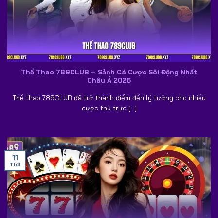
Chiến lược & tầm nhìn
Không chỉ dừng lại ở những thành công đã đạt được, nền
tảng
789CLUB
còn xây dựng chiến lược phát triển dài
hạn nhằm mở rộng quy mô hoạt động trong tương lai.
Những kế hoạch này tập trung vào việc nâng cao chất
lượng dịch vụ cũng như mở rộng hệ sinh thái trò chơi.
Thể Thao 789CLUB – Sảnh Cá Cược Sôi Động Nhất
Châu Á 2026
Thể thao 789CLUB đã trở thành điểm đến lý tưởng cho nhiều
cược thủ trực [...]
11
Th3
Tầm nhìn chiến lược của thương hiệu uy tín 789CLUB