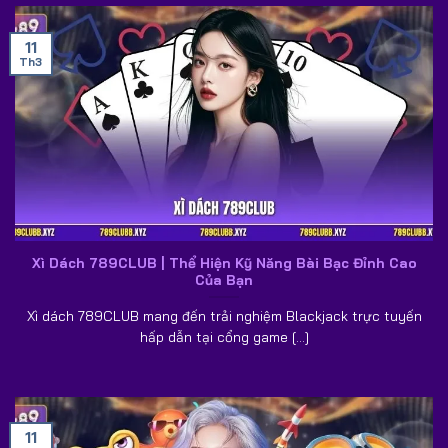
từng chuyên mục trò chơi cũng như dịch vụ cung cấp.
Nhiều sảnh game nổi bật liên tục được bổ sung để người
11
dùng có thêm lựa chọn trải nghiệm. Trong đó có thể kể
Th3
đến các chuyên mục quen thuộc như casino live, thể thao
789 CLUB
, nổ hũ, lô đề, bắn cá… Tất cả đều được xây
dựng nhằm mang lại không gian giải trí phong phú cho hội
viên.
Tầm nhìn hoạt động & sứ mệnh tại cổng
game 789CLUB
Xì Dách 789CLUB | Thể Hiện Kỹ Năng Bài Bạc Đỉnh Cao
Sau khi tìm hiểu về tổng quan nền tảng, nhiều người dùng
Của Bạn
cũng quan tâm đến định hướng phát triển của hệ thống.
Ngay từ giai đoạn đầu xây dựng thương hiệu,
789CLUB
Xì dách 789CLUB mang đến trải nghiệm Blackjack trực tuyến
hấp dẫn tại cổng game [...]
tài xỉu
đã xác định rõ tầm nhìn và sứ mệnh nhằm tạo nền
tảng phát triển bền vững. Nhờ định hướng rõ ràng, cổng
game không chỉ duy trì sự ổn định mà còn từng bước mở
rộng quy mô hoạt động.
11