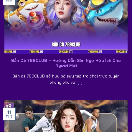
Th3
Sứ mệnh thương hiệu
Định hướng hoạt động của
789CLUB
được xây dựng
dựa trên những tiêu chí quan trọng nhằm mang lại trải
nghiệm tốt cho người tham gia. Những mục tiêu này giúp
nền tảng duy trì môi trường giải trí an toàn, minh bạch cho
cộng đồng người chơi.
Sứ
Chi tiết
Bắn Cá 789CLUB – Hướng Dẫn Săn Ngư Hữu Ích Cho
mệnh
Người Mới
Đây là tiêu chí được nền tảng ưu tiên hàng đầu. Hệ
Cá
Bắn cá 789CLUB sở hữu bộ sưu tập trò chơi trực tuyến
thống
789CLUB
đầu tư công nghệ bảo mật nhằm đảm
cược
phong phú với [...]
bảo dữ liệu cá nhân của người dùng luôn được bảo vệ.
an
Nhờ đó, mọi thông tin liên quan đến tài khoản đều được
toàn
lưu trữ an toàn trên hệ thống.
Nâng
Vì là nền tảng giải trí trực tuyến nên việc cải tiến trò
cấp
chơi luôn được chú trọng. Cổng game
789CLUB
11
kho
thường xuyên cập nhật thêm nhiều sản phẩm mới để
Th3
game
người dùng có thêm lựa chọn.