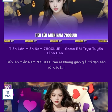
Yếu tố cũng góp phần tạo nên thành công của thương
hiệu chính là bộ phận chăm sóc khách hàng. Đội ngũ hỗ
trợ tại
789CLUB
được đào tạo bài bản về sản phẩm trò
chơi cũng như dịch vụ của hệ thống.
Nhờ kinh nghiệm chuyên môn vững vàng, chuyên viên tại
789CLUB
có thể phản hồi nhanh chóng khi người dùng
cần trợ giúp. Điều này giúp quá trình trải nghiệm của hội
Tiến Lên Miền Nam 789CLUB – Game Bài Trực Tuyến
viên luôn diễn ra thuận lợi.
Đỉnh Cao
Thư viện game 789CLUB cập nhật với
Tiến lên miền Nam 789CLUB tạo ra không gian giải trí đặc sắc
3000+ siêu phẩm đỉnh cao
với các [...]
Kho trò chơi của
789CLUB
là một trong những điểm nổi
bật khiến nhiều người chơi lựa chọn nền tảng. Hệ thống
hiện sở hữu hơn 3000+ trò chơi thuộc nhiều thể loại khác
11
nhau, đáp ứng nhu cầu giải trí của nhiều nhóm người dùng.
Th3
Live casino 789CLUB