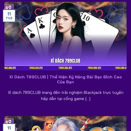
từng chuyên mục trò chơi cũng như dịch vụ cung cấp.
Nhiều sảnh game nổi bật liên tục được bổ sung để người
11
dùng có thêm lựa chọn trải nghiệm. Trong đó có thể kể
Th3
đến các chuyên mục quen thuộc như casino live, thể thao
789 CLUB
, nổ hũ, lô đề, bắn cá… Tất cả đều được xây
dựng nhằm mang lại không gian giải trí phong phú cho hội
viên.
Tầm nhìn hoạt động & sứ mệnh tại cổng
game 789CLUB
Xì Dách 789CLUB | Thể Hiện Kỹ Năng Bài Bạc Đỉnh Cao
Sau khi tìm hiểu về tổng quan nền tảng, nhiều người dùng
Của Bạn
cũng quan tâm đến định hướng phát triển của hệ thống.
Ngay từ giai đoạn đầu xây dựng thương hiệu,
789CLUB
Xì dách 789CLUB mang đến trải nghiệm Blackjack trực tuyến
hấp dẫn tại cổng game [...]
tài xỉu
đã xác định rõ tầm nhìn và sứ mệnh nhằm tạo nền
tảng phát triển bền vững. Nhờ định hướng rõ ràng, cổng
game không chỉ duy trì sự ổn định mà còn từng bước mở
rộng quy mô hoạt động.
11