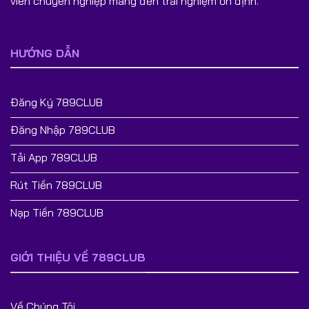
viên chuyên nghiệp mang đến trải nghiệm ổn định.
như sau:
Bước 1: Truy cập hệ thống
link tại 789 CLUB
thông
HƯỚNG DẪN
qua website chính thức
https://nashamuktikenders.in/
hoặc ứng dụng mobile.
Đăng Ký 789CLUB
Bước 2: Điền đầy đủ thông tin được yêu cầu trên biểu
mẫu đăng ký như tên đăng nhập
789CLUB
, mật khẩu,
Đăng Nhập 789CLUB
mã giới thiệu, số điện thoại, mã OTP.
Tải App 789CLUB
Bước 3: Kiểm tra lại toàn bộ những thông tin bản thân
đã nhập, sau đó xác nhận đăng ký. Hệ thống sẽ tiến
Rút Tiền 789CLUB
hành xét duyệt và kích hoạt tài khoản
789CLUB
chỉ
Nạp Tiền 789CLUB
sau chưa đầy 1 phút.
Nạp tiền 789CLUB thiết lập quỹ cược
GIỚI THIỆU VỀ 789CLUB
Sau khi đăng ký
789CLUB
thành công, người chơi cần
nạp tiền vào tài khoản để bắt đầu tham gia các trò chơi
trên hệ thống. Quy trình để tiến hành gửi tiền sẽ diễn ra cụ
Về Chúng Tôi