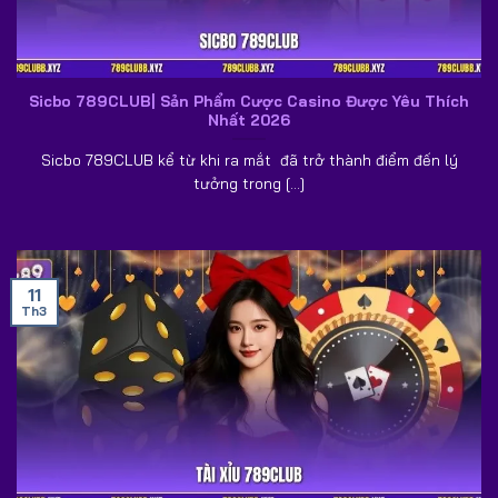
Tiếp tục đầu tư vào lĩnh vực giải trí trực tuyến với kho
game
789CLUB
được mở rộng 3000+ sản phẩm mới,
mang đến nhiều lựa chọn hấp dẫn cho hội viên.
Sicbo 789CLUB| Sản Phẩm Cược Casino Được Yêu Thích
Nâng cấp hệ thống chăm sóc khách hàng, chương trình
Nhất 2026
khuyến mãi
789CLUB
và công cụ tương tác để đáp
ứng lượng thành viên dự kiến tăng gấp 2 lần trong thời
Sicbo 789CLUB kể từ khi ra mắt đã trở thành điểm đến lý
tưởng trong [...]
gian tới.
Tích hợp phần mềm nạp rút hiện đại với công nghệ AI
nhận diện tài khoản, giúp xử lý thành công 100% giao
dịch được thực hiện trên hệ thống.
11
Th3
Lợi thế đặc biệt nhất được đánh giá cao
của 789CLUB
Khi nhắc đến những cổng game trực tuyến uy tín,
789CLUB
luôn là cái tên được cộng đồng người chơi
đánh giá cao. Nền tảng không chỉ thu hút nhờ kho trò chơi
phong phú mà còn sở hữu nhiều ưu điểm nổi bật giúp