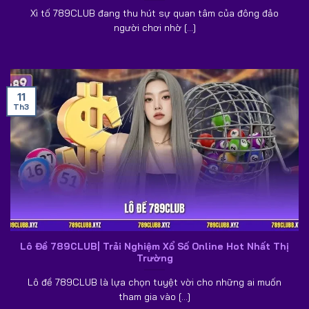
thống còn cung cấp nhiều môn khác như bóng chuyền,
Xì tố 789CLUB đang thu hút sự quan tâm của đông đảo
khúc côn cầu hay đua xe.
người chơi nhờ [...]
Đặc
Chi tiết
điểm
Tỷ lệ
Tỷ lệ Odds cạnh tranh được cập nhật liên tục theo
11
Odds
diễn biến trận đấu.
Th3
Phân
Nhiều loại kèo
789CLUB
phổ biến như handicap châu
loại
Á, châu Âu, Running Ball, Tài Xỉu, chẵn lẻ.
kèo
Cập
Thông tin trận đấu được cập nhật chi tiết để người
nhật
chơi tại
789CLUB
thuận tiện trong quá trình phân
nhanh
tích kèo.
Hướng dẫn hội viên truy cập và tương tác
trên 789CLUB
Lô Đề 789CLUB| Trải Nghiệm Xổ Số Online Hot Nhất Thị
Trường
Các bước thực hiện tại
789CLUB
được thiết kế đơn giản
Lô đề 789CLUB là lựa chọn tuyệt vời cho những ai muốn
nhằm giúp người dùng dễ dàng thao tác ngay từ lần đầu
tham gia vào [...]
sử dụng. Dưới đây là hướng dẫn chi tiết các bước quan