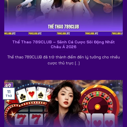
Chiến lược & tầm nhìn
Không chỉ dừng lại ở những thành công đã đạt được, nền
tảng
789CLUB
còn xây dựng chiến lược phát triển dài
hạn nhằm mở rộng quy mô hoạt động trong tương lai.
Những kế hoạch này tập trung vào việc nâng cao chất
lượng dịch vụ cũng như mở rộng hệ sinh thái trò chơi.
Thể Thao 789CLUB – Sảnh Cá Cược Sôi Động Nhất
Châu Á 2026
Thể thao 789CLUB đã trở thành điểm đến lý tưởng cho nhiều
cược thủ trực [...]
11
Th3
Tầm nhìn chiến lược của thương hiệu uy tín 789CLUB