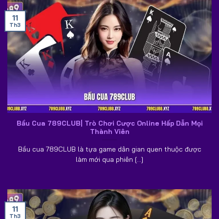
siêu phẩm nổi bật đến từ nhiều nhà phát hành danh tiếng.
11
Nạp rút nhanh & minh bạch
Th3
Không chỉ chú trọng đến trò chơi,
789CLUB
còn xây
dựng hệ thống giao dịch hiện đại nhằm giúp người dùng
thực hiện nạp rút thuận tiện. Quy trình thanh toán được
tự động hóa nhằm đảm bảo tốc độ xử lý nhanh chóng.
Hệ thống hỗ trợ nhiều phương thức thanh toán khác
nhau như banking, tiền ảo, ví điện tử, giftcode.
Bầu Cua 789CLUB| Trò Chơi Cược Online Hấp Dẫn Mọi
Các lệnh giao dịch được xử lý tự động trên
789CLUB
,
Thành Viên
đảm bảo quy trình khép kín và an toàn cho thành viên.
Bầu cua 789CLUB là tựa game dân gian quen thuộc được
Lịch sử thanh toán
789CLUB
được hiển thị minh bạch
làm mới qua phiên [...]
trên tài khoản để người dùng có thể kiểm tra bất cứ lúc
nào.
Hỗ trợ tận tâm kịp thời
11
Th3