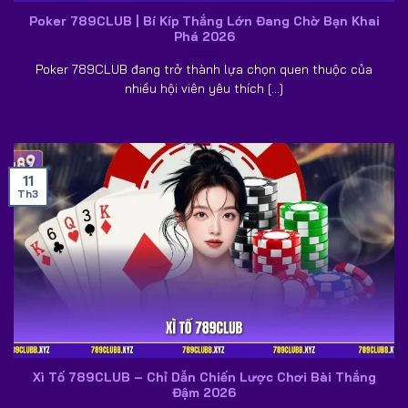
thưởng, nếu xuất hiện 3 biểu tượng giống nhau thì có
Poker 789CLUB | Bí Kíp Thắng Lớn Đang Chờ Bạn Khai
thể nhận phần thưởng giá trị.
Phá 2026
Poker 789CLUB đang trở thành lựa chọn quen thuộc của
Game bài 3D
nhiều hội viên yêu thích [...]
Chuyên mục game bài 3D trên
789CLUB
được xây dựng
nhằm phục vụ cộng đồng yêu thích các trò chơi bài truyền
thống. Nhờ thiết kế đồ họa sinh động, người chơi có thể
cảm nhận rõ không khí sôi động của từng bàn chơi.
11
Th3
Nhiều trò quen thuộc như Phỏm, Xì Tố
789CLUB
, Xì
Dách, Liêng, Tiến Lên Miền Nam.
Hệ thống cung cấp nhiều phòng chơi với cấp độ khác
nhau, phù hợp cho cả người mới lẫn người chơi lâu năm.
Thể thao sôi động
Sảnh thể thao
789CLUB
là điểm đến dành cho những
Xì Tố 789CLUB – Chỉ Dẫn Chiến Lược Chơi Bài Thắng
người yêu thích các giải đấu thể thao. Ngoài bóng đá, hệ
Đậm 2026