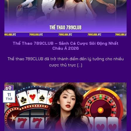
Chiến lược & tầm nhìn
Không chỉ dừng lại ở những thành công đã đạt được, nền
tảng
789CLUB
còn xây dựng chiến lược phát triển dài
hạn nhằm mở rộng quy mô hoạt động trong tương lai.
Những kế hoạch này tập trung vào việc nâng cao chất
lượng dịch vụ cũng như mở rộng hệ sinh thái trò chơi.
Thể Thao 789CLUB – Sảnh Cá Cược Sôi Động Nhất
Châu Á 2026
Thể thao 789CLUB đã trở thành điểm đến lý tưởng cho nhiều
cược thủ trực [...]
11
Th3
Tầm nhìn chiến lược của thương hiệu uy tín 789CLUB