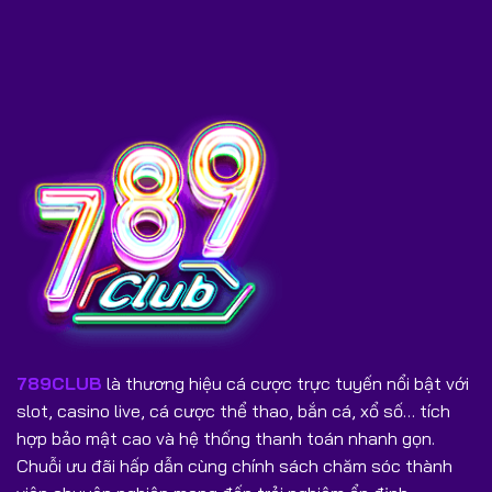
trọng từ đăng ký tài khoản, nạp tiền cho đến rút thưởng
để người chơi có thể trải nghiệm thuận lợi hơn.
Hướng dẫn hội viên từng quy trình cụ thể khi thao tác
789CLUB
là thương hiệu cá cược trực tuyến nổi bật với
Mở tài khoản 789CLUB mới
slot, casino live, cá cược thể thao, bắn cá, xổ số… tích
Người chơi mới có thể tạo tài khoản trên
789CLUB
chỉ
hợp bảo mật cao và hệ thống thanh toán nhanh gọn.
trong thời gian ngắn nhờ quy trình đăng ký được tối ưu
Chuỗi ưu đãi hấp dẫn cùng chính sách chăm sóc thành
đơn giản. Bên dưới sẽ là các bước cụ thể nhất, điển hình