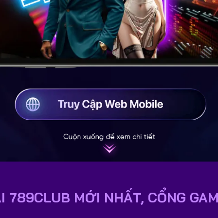
ẢI 789CLUB MỚI NHẤT, CỔNG GAM