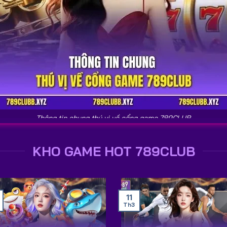
Thông tin chung thú vị về cổng game 789CLUB
KHO GAME HOT 789CLUB
tư kỹ lưỡng vào từng chuyên mục trò chơi cũng như dịch vụ c
 chọn trải nghiệm. Trong đó có thể kể đến các chuyên mục q
được xây dựng nhằm mang lại không gian giải trí phong phú cho 
ứ mệnh tại cổng game 789CLUB
11
Th3
 nhiều người dùng cũng quan tâm đến định hướng phát triển