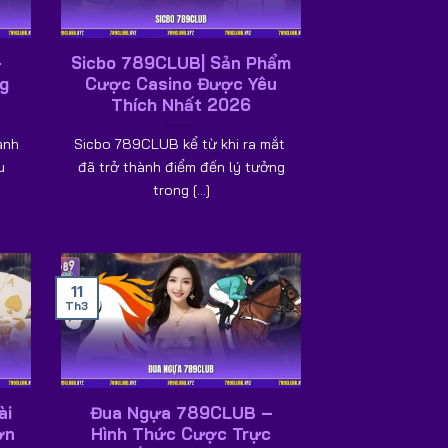
n bền vững. Nhờ định hướng rõ ràng, cổng
–
Sicbo 789CLUB| Sản Phẩm
g
Cược Casino Được Yêu
Thích Nhất 2026
lại trải nghiệm tốt cho người tham gia.
ành
Sicbo 789CLUB kể từ khi ra mắt
i.
u
đã trở thành điểm đến lý tưởng
trong [...]
m đảm bảo dữ liệu cá nhân của người dùng
hống.
UB
thường xuyên cập nhật thêm nhiều sản
11
Th3
t triển dài hạn nhằm mở rộng quy mô hoạt
ài
Đua Ngựa 789CLUB –
ộng hệ sinh thái trò chơi.
ơn
Hình Thức Cược Trực