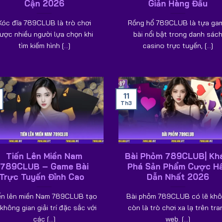
Cận 2026
Giản Hàng Đầu
Xóc đĩa 789CLUB là trò chơi
Rồng hổ 789CLUB là tựa ga
ược nhiều người lựa chọn khi
bài nổi bật trong danh sác
tìm kiếm hình [...]
casino trực tuyến, [...]
11
Th3
Tiến Lên Miền Nam
Bài Phỏm 789CLUB| Kh
789CLUB – Game Bài
Phá Sản Phẩm Cược H
Trực Tuyến Đỉnh Cao
Dẫn Nhất 2026
ến lên miền Nam 789CLUB tạo
Bài phỏm 789CLUB có lẽ kh
Tầm nhìn chiến lược của thương hiệu uy tín 789CLUB
 không gian giải trí đặc sắc với
còn là trò chơi xa lạ trên tra
các [...]
web. [...]