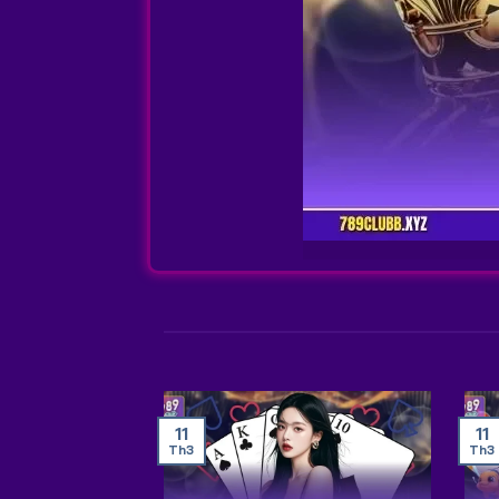
Để đạt được điều này,
789CLUB
đã đầu 
được bổ sung để người dùng có thêm lựa
CLUB
, nổ hũ, lô đề, bắn cá… Tất cả đều 
Tầm nhìn hoạt động & s
11
11
Th3
Th3
Sau khi tìm hiểu về tổng quan nền tảng,