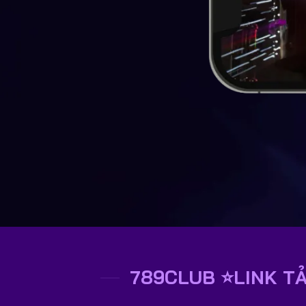
789CLUB ⭐️LINK T