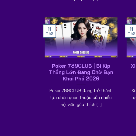
Tiếp tục đầu tư vào lĩnh vực giải trí t
cho hội viên.
Nâng cấp hệ thống chăm sóc khách h
11
11
Th3
Th3
tăng gấp 2 lần trong thời gian tới.
Tích hợp phần mềm nạp rút hiện đại với
Lợi thế đặc biệt nhất đ
Poker 789CLUB | Bí Kíp
X
Thắng Lớn Đang Chờ Bạn
Khi nhắc đến những cổng game trực tuyến
Khai Phá 2026
nhờ kho trò chơi phong phú mà còn sở hữu 
Poker 789CLUB đang trở thành
Xì
Giấy phép hoạt động
lựa chọn quen thuộc của nhiều
q
hội viên yêu thích [...]
Một trong những yếu tố quan trọng giúp k
dịch vụ dành cho người chơi,
789CLUB
c
Cụ thể, nền tảng đã được cấp phép bởi c