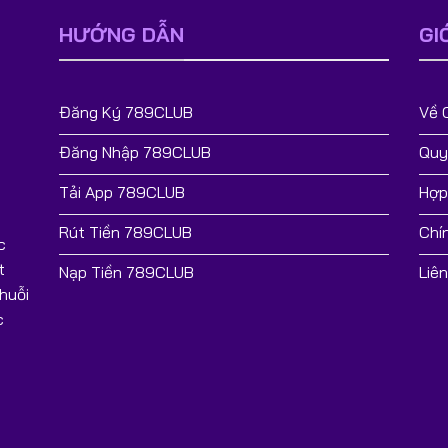
nhận được giấy phép này,
789CLUB
phải trải qua quá trình 
HƯỚNG DẪN
GI
Đăng Ký 789CLUB
Về 
ật cũng là điểm mạnh được cộng đồng người chơi đánh giá cao
 cơ chế bảo vệ dữ liệu hiện đại được tích hợp trên toàn bộ h
Đăng Nhập 789CLUB
Quy
Tải App 789CLUB
Hợp
Rút Tiền 789CLUB
Chí
c
t
Nạp Tiền 789CLUB
Liê
huỗi
c