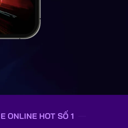
E ONLINE HOT SỐ 1