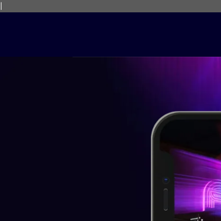
|
Bỏ
qua
nội
dung