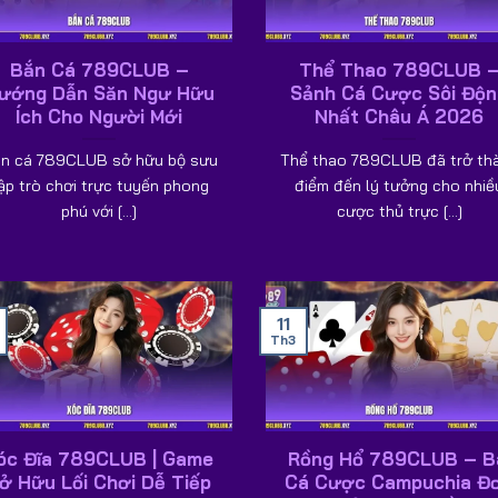
ác định rõ tầm nhìn và sứ mệnh nhằm tạo nền tảng phát triể
n từng bước mở rộng quy mô hoạt động.
Bắn Cá 789CLUB –
Thể Thao 789CLUB 
ướng Dẫn Săn Ngư Hữu
Sảnh Cá Cược Sôi Độn
Ích Cho Người Mới
Nhất Châu Á 2026
ợc xây dựng dựa trên những tiêu chí quan trọng nhằm mang 
n cá 789CLUB sở hữu bộ sưu
Thể thao 789CLUB đã trở th
môi trường giải trí an toàn, minh bạch cho cộng đồng người chơ
ập trò chơi trực tuyến phong
điểm đến lý tưởng cho nhiề
phú với [...]
cược thủ trực [...]
ưu tiên hàng đầu. Hệ thống
789CLUB
đầu tư công nghệ bảo mật nhằ
hông tin liên quan đến tài khoản đều được lưu trữ an toàn trên hệ t
ến nên việc cải tiến trò chơi luôn được chú trọng. Cổng game
789CL
11
m lựa chọn.
Th3
đã đạt được, nền tảng
789CLUB
còn xây dựng chiến lược phá
óc Đĩa 789CLUB | Game
Rồng Hổ 789CLUB – B
tập trung vào việc nâng cao chất lượng dịch vụ cũng như mở r
ở Hữu Lối Chơi Dễ Tiếp
Cá Cược Campuchia Đ