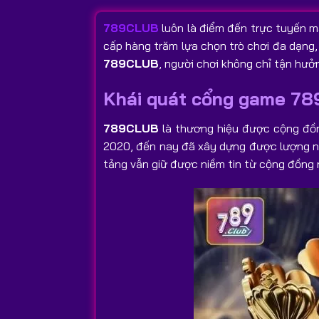
789CLUB
luôn là điểm đến trực tuyến mà
cấp hàng trăm lựa chọn trò chơi đa dạng,
789CLUB
, người chơi không chỉ tận hưởn
Khái quát cổng game 7
789CLUB
là thương hiệu được cộng đồ
2020, đến nay đã xây dựng được lượng ngư
tảng vẫn giữ được niềm tin từ cộng đồng 