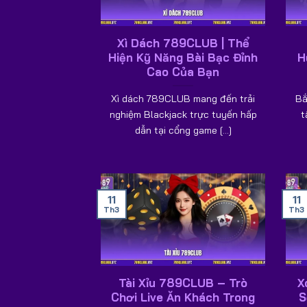
dựng thương hiệu,
789CLUB
tài xỉu
đã x
game không chỉ duy trì sự ổn định mà cò
Xì Dách 789CLUB | Thể
Hiện Kỹ Năng Bài Bạc Đỉnh
H
Sứ mệnh thương hiệu
Cao Của Bạn
Định hướng hoạt động của
789CLUB
đư
Xì dách 789CLUB mang đến trải
Bắ
Những mục tiêu này giúp nền tảng duy trì 
nghiệm Blackjack trực tuyến hấp
t
dẫn tại cổng game [...]
Sứ mệnh
Chi tiết
Cá cược
Đây là tiêu chí được nền tảng 
an toàn
luôn được bảo vệ. Nhờ đó, mọi t
Nâng cấp
Vì là nền tảng giải trí trực tuy
11
11
kho game
phẩm mới để người dùng có thê
Th3
Th3
Chiến lược & tầm nhìn
Không chỉ dừng lại ở những thành công 
Tài Xỉu 789CLUB – Trò
X
động trong tương lai. Những kế hoạch này 
Chơi Live Ăn Khách Trong
S