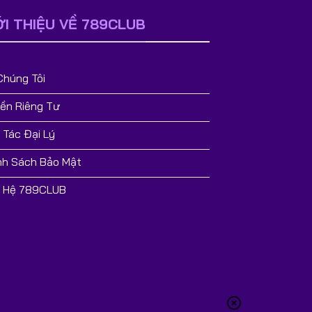
đánh giá kỹ lưỡng liên quan đến công nghệ,
ỚI THIỆU VỀ 789CLUB
Chúng Tôi
. Khi trở thành thành viên của
789CLUB
,
ệ thống.
ền Riêng Tư
 Tác Đại Lý
nh Sách Bảo Mật
n Hệ 789CLUB