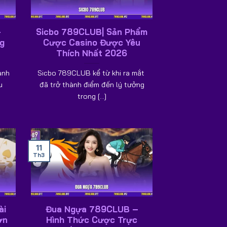
n bền vững. Nhờ định hướng rõ ràng, cổng
–
Sicbo 789CLUB| Sản Phẩm
g
Cược Casino Được Yêu
Thích Nhất 2026
lại trải nghiệm tốt cho người tham gia.
ành
Sicbo 789CLUB kể từ khi ra mắt
i.
u
đã trở thành điểm đến lý tưởng
trong [...]
m đảm bảo dữ liệu cá nhân của người dùng
hống.
UB
thường xuyên cập nhật thêm nhiều sản
11
Th3
t triển dài hạn nhằm mở rộng quy mô hoạt
ài
Đua Ngựa 789CLUB –
ộng hệ sinh thái trò chơi.
ơn
Hình Thức Cược Trực