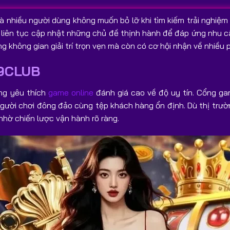
 nhiều người dùng không muốn bỏ lỡ khi tìm kiếm trải nghiệm g
 liên tục cập nhật những chủ đề thịnh hành để đáp ứng nhu c
g không gian giải trí trọn vẹn mà còn có cơ hội nhận về nhiều p
89CLUB
ng yêu thích
game online
đánh giá cao về độ uy tín. Cổng ga
ời chơi đông đảo cùng tệp khách hàng ổn định. Dù thị trường g
nhờ chiến lược vận hành rõ ràng.