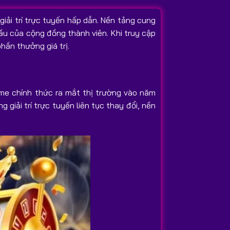
iải trí trực tuyến hấp dẫn. Nền tảng cung
ầu của cộng đồng thành viên. Khi truy cập
hần thưởng giá trị.
me chính thức ra mắt thị trường vào năm
iải trí trực tuyến liên tục thay đổi, nền