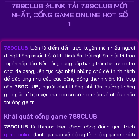
789CLUB ⭐️LINK TẢI 789CLUB MỚI
NHẤT, CỔNG GAME ONLINE HOT SỐ
1
789CLUB
luôn là điểm đến trực tuyến mà nhiều người
dùng không muốn bỏ lỡ khi tìm kiếm trải nghiệm giải trí trực
tuyến hấp dẫn. Nền tảng cung cấp hàng trăm lựa chọn trò
chơi đa dạng, liên tục cập nhật những chủ đề thịnh hành
để đáp ứng nhu cầu của cộng đồng thành viên. Khi truy
cập
789CLUB
, người chơi không chỉ tận hưởng không
gian giải trí trọn vẹn mà còn có cơ hội nhận về nhiều phần
thưởng giá trị.
Khái quát cổng game 789CLUB
789CLUB
là thương hiệu được cộng đồng yêu thích
game online
đánh giá cao về độ uy tín. Cổng game chính