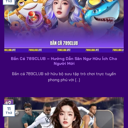
Th3
Sứ mệnh thương hiệu
Định hướng hoạt động của
789CLUB
được xây dựng
dựa trên những tiêu chí quan trọng nhằm mang lại trải
nghiệm tốt cho người tham gia. Những mục tiêu này giúp
nền tảng duy trì môi trường giải trí an toàn, minh bạch cho
cộng đồng người chơi.
Sứ
Chi tiết
Bắn Cá 789CLUB – Hướng Dẫn Săn Ngư Hữu Ích Cho
mệnh
Người Mới
Đây là tiêu chí được nền tảng ưu tiên hàng đầu. Hệ
Cá
Bắn cá 789CLUB sở hữu bộ sưu tập trò chơi trực tuyến
thống
789CLUB
đầu tư công nghệ bảo mật nhằm đảm
cược
phong phú với [...]
bảo dữ liệu cá nhân của người dùng luôn được bảo vệ.
an
Nhờ đó, mọi thông tin liên quan đến tài khoản đều được
toàn
lưu trữ an toàn trên hệ thống.
Nâng
Vì là nền tảng giải trí trực tuyến nên việc cải tiến trò
cấp
chơi luôn được chú trọng. Cổng game
789CLUB
11
kho
thường xuyên cập nhật thêm nhiều sản phẩm mới để
Th3
game
người dùng có thêm lựa chọn.