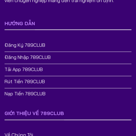
viên chuyên nghiệp mang đến trải nghiệm ổn định.
như sau:
Bước 1: Truy cập hệ thống
link tại 789 CLUB
thông
HƯỚNG DẪN
qua website chính thức
https://nashamuktikenders.in/
hoặc ứng dụng mobile.
Đăng Ký 789CLUB
Bước 2: Điền đầy đủ thông tin được yêu cầu trên biểu
mẫu đăng ký như tên đăng nhập
789CLUB
, mật khẩu,
Đăng Nhập 789CLUB
mã giới thiệu, số điện thoại, mã OTP.
Tải App 789CLUB
Bước 3: Kiểm tra lại toàn bộ những thông tin bản thân
đã nhập, sau đó xác nhận đăng ký. Hệ thống sẽ tiến
Rút Tiền 789CLUB
hành xét duyệt và kích hoạt tài khoản
789CLUB
chỉ
Nạp Tiền 789CLUB
sau chưa đầy 1 phút.
Nạp tiền 789CLUB thiết lập quỹ cược
GIỚI THIỆU VỀ 789CLUB
Sau khi đăng ký
789CLUB
thành công, người chơi cần
nạp tiền vào tài khoản để bắt đầu tham gia các trò chơi
trên hệ thống. Quy trình để tiến hành gửi tiền sẽ diễn ra cụ
Về Chúng Tôi