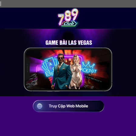
|
Bỏ
qua
nội
dung