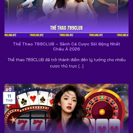
Chiến lược & tầm nhìn
Không chỉ dừng lại ở những thành công đã đạt được, nền
tảng
789CLUB
còn xây dựng chiến lược phát triển dài
hạn nhằm mở rộng quy mô hoạt động trong tương lai.
Những kế hoạch này tập trung vào việc nâng cao chất
lượng dịch vụ cũng như mở rộng hệ sinh thái trò chơi.
Thể Thao 789CLUB – Sảnh Cá Cược Sôi Động Nhất
Châu Á 2026
Thể thao 789CLUB đã trở thành điểm đến lý tưởng cho nhiều
cược thủ trực [...]
11
Th3
Tầm nhìn chiến lược của thương hiệu uy tín 789CLUB