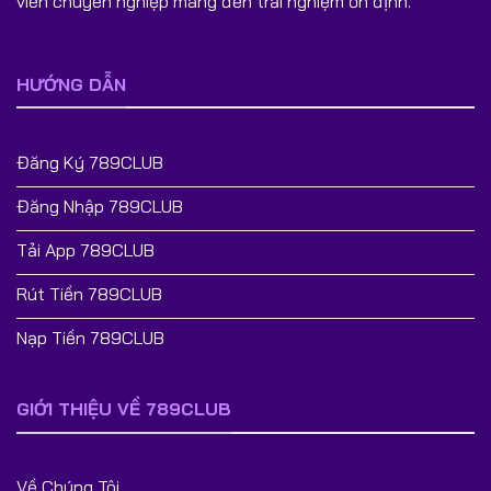
viên chuyên nghiệp mang đến trải nghiệm ổn định.
như sau:
Bước 1: Truy cập hệ thống
link tại 789 CLUB
thông
HƯỚNG DẪN
qua website chính thức
https://nashamuktikenders.in/
hoặc ứng dụng mobile.
Đăng Ký 789CLUB
Bước 2: Điền đầy đủ thông tin được yêu cầu trên biểu
mẫu đăng ký như tên đăng nhập
789CLUB
, mật khẩu,
Đăng Nhập 789CLUB
mã giới thiệu, số điện thoại, mã OTP.
Tải App 789CLUB
Bước 3: Kiểm tra lại toàn bộ những thông tin bản thân
đã nhập, sau đó xác nhận đăng ký. Hệ thống sẽ tiến
Rút Tiền 789CLUB
hành xét duyệt và kích hoạt tài khoản
789CLUB
chỉ
Nạp Tiền 789CLUB
sau chưa đầy 1 phút.
Nạp tiền 789CLUB thiết lập quỹ cược
GIỚI THIỆU VỀ 789CLUB
Sau khi đăng ký
789CLUB
thành công, người chơi cần
nạp tiền vào tài khoản để bắt đầu tham gia các trò chơi
trên hệ thống. Quy trình để tiến hành gửi tiền sẽ diễn ra cụ
Về Chúng Tôi