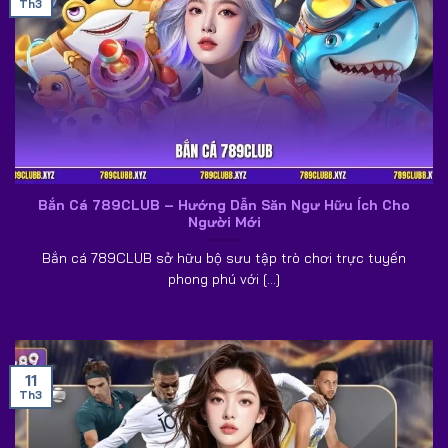
Th3
Sứ mệnh thương hiệu
Định hướng hoạt động của
789CLUB
được xây dựng
dựa trên những tiêu chí quan trọng nhằm mang lại trải
nghiệm tốt cho người tham gia. Những mục tiêu này giúp
nền tảng duy trì môi trường giải trí an toàn, minh bạch cho
cộng đồng người chơi.
Sứ
Chi tiết
Bắn Cá 789CLUB – Hướng Dẫn Săn Ngư Hữu Ích Cho
mệnh
Người Mới
Đây là tiêu chí được nền tảng ưu tiên hàng đầu. Hệ
Cá
Bắn cá 789CLUB sở hữu bộ sưu tập trò chơi trực tuyến
thống
789CLUB
đầu tư công nghệ bảo mật nhằm đảm
cược
phong phú với [...]
bảo dữ liệu cá nhân của người dùng luôn được bảo vệ.
an
Nhờ đó, mọi thông tin liên quan đến tài khoản đều được
toàn
lưu trữ an toàn trên hệ thống.
Nâng
Vì là nền tảng giải trí trực tuyến nên việc cải tiến trò
cấp
chơi luôn được chú trọng. Cổng game
789CLUB
11
kho
thường xuyên cập nhật thêm nhiều sản phẩm mới để
Th3
game
người dùng có thêm lựa chọn.