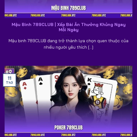
nhưng mỗi trò đều sở hữu cốt truyện riêng, giúp trải
nghiệm luôn mới mẻ.
Mậu Binh 789CLUB | Xếp Bài Ăn Thưởng Khủng Ngay
Mỗi Ngày
Mậu binh 789CLUB đang trở thành lựa chọn quen thuộc của
nhiều người yêu thích [...]
11
Th3
Chinh phục slot nổ hũ với cơ hội thắng Jackpot bùng nổ
Nhiều trò nổi bật như Nổ hũ Thần Tài, Sơn Tinh Thủy
Tinh, Tây Du Thần Ký, Sweet Bonanza, Ăn Khế Trả
Vàng.
Người chơi
789CLUB
chỉ cần nhấn spin để quay