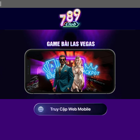
|
Bỏ
qua
nội
dung