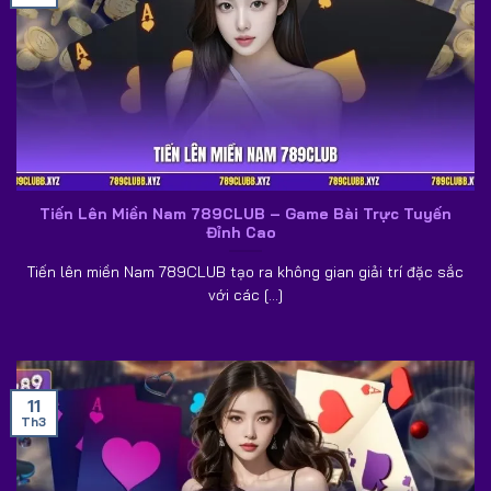
Yếu tố cũng góp phần tạo nên thành công của thương
hiệu chính là bộ phận chăm sóc khách hàng. Đội ngũ hỗ
trợ tại
789CLUB
được đào tạo bài bản về sản phẩm trò
chơi cũng như dịch vụ của hệ thống.
Nhờ kinh nghiệm chuyên môn vững vàng, chuyên viên tại
789CLUB
có thể phản hồi nhanh chóng khi người dùng
cần trợ giúp. Điều này giúp quá trình trải nghiệm của hội
Tiến Lên Miền Nam 789CLUB – Game Bài Trực Tuyến
viên luôn diễn ra thuận lợi.
Đỉnh Cao
Thư viện game 789CLUB cập nhật với
Tiến lên miền Nam 789CLUB tạo ra không gian giải trí đặc sắc
3000+ siêu phẩm đỉnh cao
với các [...]
Kho trò chơi của
789CLUB
là một trong những điểm nổi
bật khiến nhiều người chơi lựa chọn nền tảng. Hệ thống
hiện sở hữu hơn 3000+ trò chơi thuộc nhiều thể loại khác
11
nhau, đáp ứng nhu cầu giải trí của nhiều nhóm người dùng.
Th3
Live casino 789CLUB