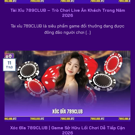
thương hiệu ngày càng khẳng định vị thế trên thị trường
giải trí online.
Tài Xỉu 789CLUB – Trò Chơi Live Ăn Khách Trong Năm
2026
Giấy phép hoạt động
Tài xỉu 789CLUB là siêu phẩm game đổi thưởng đang được
đông đảo người chơi [...]
Một trong những yếu tố quan trọng giúp khẳng định độ uy
tín của nền tảng chính là hệ thống giấy phép hợp pháp.
Không chỉ tập trung phát triển dịch vụ dành cho người
chơi,
789CLUB
còn hoàn thiện đầy đủ các chứng nhận
11
hoạt động từ những tổ chức quốc tế.
Th3
Cụ thể, nền tảng đã được cấp phép bởi các tổ chức uy tín
như MGA và PAGCOR. Đây đều là những đơn vị quản lý
lĩnh vực giải trí trực tuyến có tiêu chuẩn kiểm duyệt
nghiêm ngặt. Để nhận được giấy phép này,
789CLUB
phải trải qua quá trình đánh giá kỹ lưỡng liên quan đến
công nghệ, bảo mật, tính minh bạch trong vận hành.
Xóc Đĩa 789CLUB | Game Sở Hữu Lối Chơi Dễ Tiếp Cận
789CLUB bảo mật đỉnh cao
2026