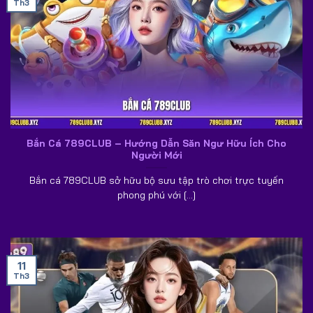
Th3
Sứ mệnh thương hiệu
Định hướng hoạt động của
789CLUB
được xây dựng
dựa trên những tiêu chí quan trọng nhằm mang lại trải
nghiệm tốt cho người tham gia. Những mục tiêu này giúp
nền tảng duy trì môi trường giải trí an toàn, minh bạch cho
cộng đồng người chơi.
Sứ
Chi tiết
Bắn Cá 789CLUB – Hướng Dẫn Săn Ngư Hữu Ích Cho
mệnh
Người Mới
Đây là tiêu chí được nền tảng ưu tiên hàng đầu. Hệ
Cá
Bắn cá 789CLUB sở hữu bộ sưu tập trò chơi trực tuyến
thống
789CLUB
đầu tư công nghệ bảo mật nhằm đảm
cược
phong phú với [...]
bảo dữ liệu cá nhân của người dùng luôn được bảo vệ.
an
Nhờ đó, mọi thông tin liên quan đến tài khoản đều được
toàn
lưu trữ an toàn trên hệ thống.
Nâng
Vì là nền tảng giải trí trực tuyến nên việc cải tiến trò
cấp
chơi luôn được chú trọng. Cổng game
789CLUB
11
kho
thường xuyên cập nhật thêm nhiều sản phẩm mới để
Th3
game
người dùng có thêm lựa chọn.