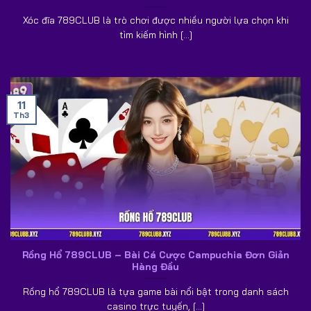
Bên cạnh yếu tố pháp lý, hệ thống bảo mật cũng là điểm
Xóc đĩa 789CLUB là trò chơi được nhiều người lựa chọn khi
mạnh được cộng đồng người chơi đánh giá cao. Khi trở
tìm kiếm hình [...]
thành thành viên của
789CLUB
, người dùng có thể yên
tâm trải nghiệm nhờ cơ chế bảo vệ dữ liệu hiện đại được
tích hợp trên toàn bộ hệ thống.
11
Th3
Rồng Hổ 789CLUB – Bài Cá Cược Campuchia Đơn Giản
Chính sách bảo mật của cổng game luôn được đầu tư chỉn chu
Hàng Đầu
Rồng hổ 789CLUB là tựa game bài nổi bật trong danh sách
789CLUB
sử dụng công nghệ SSL 128 bit kết hợp
casino trực tuyến, [...]