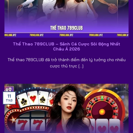
Chiến lược & tầm nhìn
Không chỉ dừng lại ở những thành công đã đạt được, nền
tảng
789CLUB
còn xây dựng chiến lược phát triển dài
hạn nhằm mở rộng quy mô hoạt động trong tương lai.
Những kế hoạch này tập trung vào việc nâng cao chất
lượng dịch vụ cũng như mở rộng hệ sinh thái trò chơi.
Thể Thao 789CLUB – Sảnh Cá Cược Sôi Động Nhất
Châu Á 2026
Thể thao 789CLUB đã trở thành điểm đến lý tưởng cho nhiều
cược thủ trực [...]
11
Th3
Tầm nhìn chiến lược của thương hiệu uy tín 789CLUB