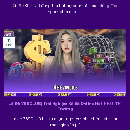
thống còn cung cấp nhiều môn khác như bóng chuyền,
Xì tố 789CLUB đang thu hút sự quan tâm của đông đảo
khúc côn cầu hay đua xe.
người chơi nhờ [...]
Đặc
Chi tiết
điểm
Tỷ lệ
Tỷ lệ Odds cạnh tranh được cập nhật liên tục theo
11
Odds
diễn biến trận đấu.
Th3
Phân
Nhiều loại kèo
789CLUB
phổ biến như handicap châu
loại
Á, châu Âu, Running Ball, Tài Xỉu, chẵn lẻ.
kèo
Cập
Thông tin trận đấu được cập nhật chi tiết để người
nhật
chơi tại
789CLUB
thuận tiện trong quá trình phân
nhanh
tích kèo.
Hướng dẫn hội viên truy cập và tương tác
trên 789CLUB
Lô Đề 789CLUB| Trải Nghiệm Xổ Số Online Hot Nhất Thị
Trường
Các bước thực hiện tại
789CLUB
được thiết kế đơn giản
Lô đề 789CLUB là lựa chọn tuyệt vời cho những ai muốn
nhằm giúp người dùng dễ dàng thao tác ngay từ lần đầu
tham gia vào [...]
sử dụng. Dưới đây là hướng dẫn chi tiết các bước quan