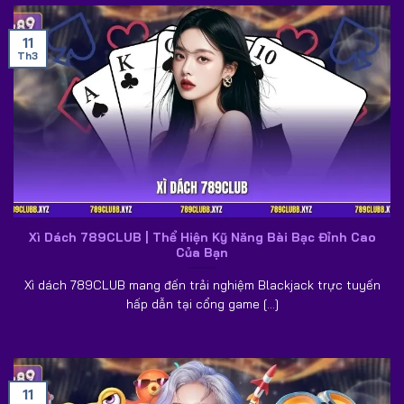
từng chuyên mục trò chơi cũng như dịch vụ cung cấp.
Nhiều sảnh game nổi bật liên tục được bổ sung để người
11
dùng có thêm lựa chọn trải nghiệm. Trong đó có thể kể
Th3
đến các chuyên mục quen thuộc như casino live, thể thao
789 CLUB
, nổ hũ, lô đề, bắn cá… Tất cả đều được xây
dựng nhằm mang lại không gian giải trí phong phú cho hội
viên.
Tầm nhìn hoạt động & sứ mệnh tại cổng
game 789CLUB
Xì Dách 789CLUB | Thể Hiện Kỹ Năng Bài Bạc Đỉnh Cao
Sau khi tìm hiểu về tổng quan nền tảng, nhiều người dùng
Của Bạn
cũng quan tâm đến định hướng phát triển của hệ thống.
Ngay từ giai đoạn đầu xây dựng thương hiệu,
789CLUB
Xì dách 789CLUB mang đến trải nghiệm Blackjack trực tuyến
hấp dẫn tại cổng game [...]
tài xỉu
đã xác định rõ tầm nhìn và sứ mệnh nhằm tạo nền
tảng phát triển bền vững. Nhờ định hướng rõ ràng, cổng
game không chỉ duy trì sự ổn định mà còn từng bước mở
rộng quy mô hoạt động.
11