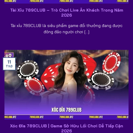
thương hiệu ngày càng khẳng định vị thế trên thị trường
giải trí online.
Tài Xỉu 789CLUB – Trò Chơi Live Ăn Khách Trong Năm
2026
Giấy phép hoạt động
Tài xỉu 789CLUB là siêu phẩm game đổi thưởng đang được
đông đảo người chơi [...]
Một trong những yếu tố quan trọng giúp khẳng định độ uy
tín của nền tảng chính là hệ thống giấy phép hợp pháp.
Không chỉ tập trung phát triển dịch vụ dành cho người
chơi,
789CLUB
còn hoàn thiện đầy đủ các chứng nhận
11
hoạt động từ những tổ chức quốc tế.
Th3
Cụ thể, nền tảng đã được cấp phép bởi các tổ chức uy tín
như MGA và PAGCOR. Đây đều là những đơn vị quản lý
lĩnh vực giải trí trực tuyến có tiêu chuẩn kiểm duyệt
nghiêm ngặt. Để nhận được giấy phép này,
789CLUB
phải trải qua quá trình đánh giá kỹ lưỡng liên quan đến
công nghệ, bảo mật, tính minh bạch trong vận hành.
Xóc Đĩa 789CLUB | Game Sở Hữu Lối Chơi Dễ Tiếp Cận
789CLUB bảo mật đỉnh cao
2026