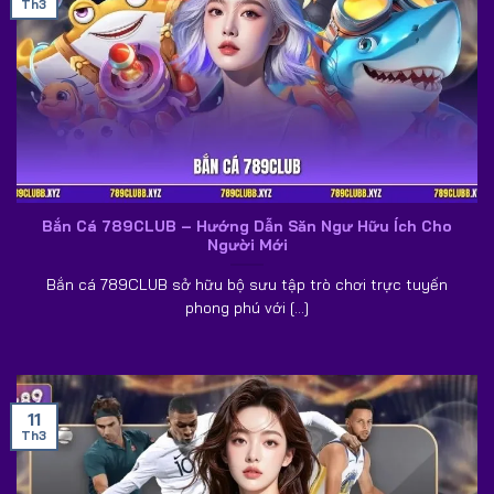
Th3
Sứ mệnh thương hiệu
Định hướng hoạt động của
789CLUB
được xây dựng
dựa trên những tiêu chí quan trọng nhằm mang lại trải
nghiệm tốt cho người tham gia. Những mục tiêu này giúp
nền tảng duy trì môi trường giải trí an toàn, minh bạch cho
cộng đồng người chơi.
Sứ
Chi tiết
Bắn Cá 789CLUB – Hướng Dẫn Săn Ngư Hữu Ích Cho
mệnh
Người Mới
Đây là tiêu chí được nền tảng ưu tiên hàng đầu. Hệ
Cá
Bắn cá 789CLUB sở hữu bộ sưu tập trò chơi trực tuyến
thống
789CLUB
đầu tư công nghệ bảo mật nhằm đảm
cược
phong phú với [...]
bảo dữ liệu cá nhân của người dùng luôn được bảo vệ.
an
Nhờ đó, mọi thông tin liên quan đến tài khoản đều được
toàn
lưu trữ an toàn trên hệ thống.
Nâng
Vì là nền tảng giải trí trực tuyến nên việc cải tiến trò
cấp
chơi luôn được chú trọng. Cổng game
789CLUB
11
kho
thường xuyên cập nhật thêm nhiều sản phẩm mới để
Th3
game
người dùng có thêm lựa chọn.