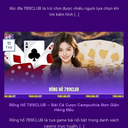
Bên cạnh yếu tố pháp lý, hệ thống bảo mật cũng là điểm
Xóc đĩa 789CLUB là trò chơi được nhiều người lựa chọn khi
mạnh được cộng đồng người chơi đánh giá cao. Khi trở
tìm kiếm hình [...]
thành thành viên của
789CLUB
, người dùng có thể yên
tâm trải nghiệm nhờ cơ chế bảo vệ dữ liệu hiện đại được
tích hợp trên toàn bộ hệ thống.
11
Th3
Rồng Hổ 789CLUB – Bài Cá Cược Campuchia Đơn Giản
Chính sách bảo mật của cổng game luôn được đầu tư chỉn chu
Hàng Đầu
Rồng hổ 789CLUB là tựa game bài nổi bật trong danh sách
789CLUB
sử dụng công nghệ SSL 128 bit kết hợp
casino trực tuyến, [...]