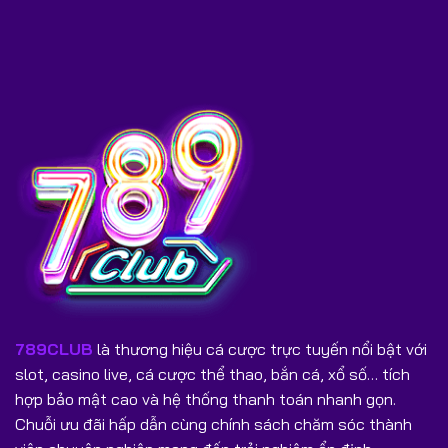
trọng từ đăng ký tài khoản, nạp tiền cho đến rút thưởng
để người chơi có thể trải nghiệm thuận lợi hơn.
Hướng dẫn hội viên từng quy trình cụ thể khi thao tác
789CLUB
là thương hiệu cá cược trực tuyến nổi bật với
Mở tài khoản 789CLUB mới
slot, casino live, cá cược thể thao, bắn cá, xổ số… tích
Người chơi mới có thể tạo tài khoản trên
789CLUB
chỉ
hợp bảo mật cao và hệ thống thanh toán nhanh gọn.
trong thời gian ngắn nhờ quy trình đăng ký được tối ưu
Chuỗi ưu đãi hấp dẫn cùng chính sách chăm sóc thành
đơn giản. Bên dưới sẽ là các bước cụ thể nhất, điển hình