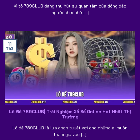
thống còn cung cấp nhiều môn khác như bóng chuyền,
Xì tố 789CLUB đang thu hút sự quan tâm của đông đảo
khúc côn cầu hay đua xe.
người chơi nhờ [...]
Đặc
Chi tiết
điểm
Tỷ lệ
Tỷ lệ Odds cạnh tranh được cập nhật liên tục theo
11
Odds
diễn biến trận đấu.
Th3
Phân
Nhiều loại kèo
789CLUB
phổ biến như handicap châu
loại
Á, châu Âu, Running Ball, Tài Xỉu, chẵn lẻ.
kèo
Cập
Thông tin trận đấu được cập nhật chi tiết để người
nhật
chơi tại
789CLUB
thuận tiện trong quá trình phân
nhanh
tích kèo.
Hướng dẫn hội viên truy cập và tương tác
trên 789CLUB
Lô Đề 789CLUB| Trải Nghiệm Xổ Số Online Hot Nhất Thị
Trường
Các bước thực hiện tại
789CLUB
được thiết kế đơn giản
Lô đề 789CLUB là lựa chọn tuyệt vời cho những ai muốn
nhằm giúp người dùng dễ dàng thao tác ngay từ lần đầu
tham gia vào [...]
sử dụng. Dưới đây là hướng dẫn chi tiết các bước quan