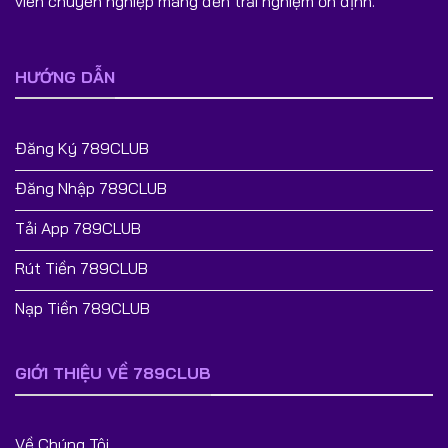
viên chuyên nghiệp mang đến trải nghiệm ổn định.
như sau:
Bước 1: Truy cập hệ thống
link tại 789 CLUB
thông
HƯỚNG DẪN
qua website chính thức
https://nashamuktikenders.in/
hoặc ứng dụng mobile.
Đăng Ký 789CLUB
Bước 2: Điền đầy đủ thông tin được yêu cầu trên biểu
mẫu đăng ký như tên đăng nhập
789CLUB
, mật khẩu,
Đăng Nhập 789CLUB
mã giới thiệu, số điện thoại, mã OTP.
Tải App 789CLUB
Bước 3: Kiểm tra lại toàn bộ những thông tin bản thân
đã nhập, sau đó xác nhận đăng ký. Hệ thống sẽ tiến
Rút Tiền 789CLUB
hành xét duyệt và kích hoạt tài khoản
789CLUB
chỉ
Nạp Tiền 789CLUB
sau chưa đầy 1 phút.
Nạp tiền 789CLUB thiết lập quỹ cược
GIỚI THIỆU VỀ 789CLUB
Sau khi đăng ký
789CLUB
thành công, người chơi cần
nạp tiền vào tài khoản để bắt đầu tham gia các trò chơi
trên hệ thống. Quy trình để tiến hành gửi tiền sẽ diễn ra cụ
Về Chúng Tôi