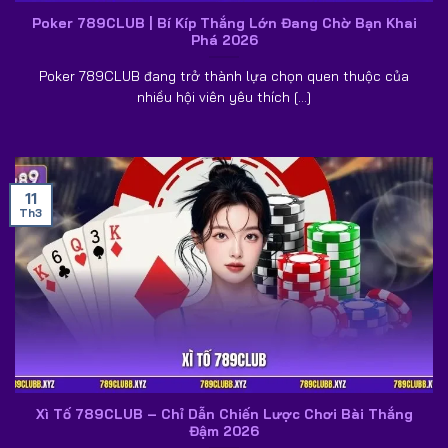
thưởng, nếu xuất hiện 3 biểu tượng giống nhau thì có
Poker 789CLUB | Bí Kíp Thắng Lớn Đang Chờ Bạn Khai
thể nhận phần thưởng giá trị.
Phá 2026
Poker 789CLUB đang trở thành lựa chọn quen thuộc của
Game bài 3D
nhiều hội viên yêu thích [...]
Chuyên mục game bài 3D trên
789CLUB
được xây dựng
nhằm phục vụ cộng đồng yêu thích các trò chơi bài truyền
thống. Nhờ thiết kế đồ họa sinh động, người chơi có thể
cảm nhận rõ không khí sôi động của từng bàn chơi.
11
Th3
Nhiều trò quen thuộc như Phỏm, Xì Tố
789CLUB
, Xì
Dách, Liêng, Tiến Lên Miền Nam.
Hệ thống cung cấp nhiều phòng chơi với cấp độ khác
nhau, phù hợp cho cả người mới lẫn người chơi lâu năm.
Thể thao sôi động
Sảnh thể thao
789CLUB
là điểm đến dành cho những
Xì Tố 789CLUB – Chỉ Dẫn Chiến Lược Chơi Bài Thắng
người yêu thích các giải đấu thể thao. Ngoài bóng đá, hệ
Đậm 2026