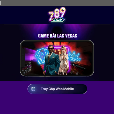
|
Bỏ
qua
nội
dung