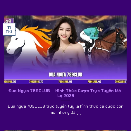
tường lửa Firewall nhằm bảo vệ toàn bộ dữ liệu cá
nhân. Nhờ đó, nguy cơ rò rỉ thông tin trong quá trình sử
dụng gần như được loại bỏ hoàn toàn.
11
Đội ngũ kỹ thuật của
789CLUB
luôn theo dõi hệ thống
Th3
liên tục để phát hiện các lỗ hổng bảo mật nếu có. Khi
xuất hiện vấn đề, bộ phận kỹ thuật sẽ nhanh chóng xử
lý nhằm đảm bảo hệ thống vận hành ổn định.
Hạng mục game đa dạng
Yếu tố tiếp theo giúp nền tảng
789CLUB
giữ chân người
chơi chính là hệ thống trò chơi đa dạng. Theo đánh giá từ
cộng đồng người dùng, 100% khách hàng đều hài lòng với
Đua Ngựa 789CLUB – Hình Thức Cược Trực Tuyến Mới
Lạ 2026
các chuyên mục giải trí được cung cấp trên hệ thống.
Đua ngựa 789CLUB trực tuyến tuy là hình thức cá cược còn
Hiện tại, cổng game
789CLUB
sở hữu khoảng 6 – 7 hạng
mới nhưng đã [...]
mục trò chơi khác nhau, liên tục được cập nhật nội dung
mới. Thư viện game của nền tảng đã vượt mốc 5000+