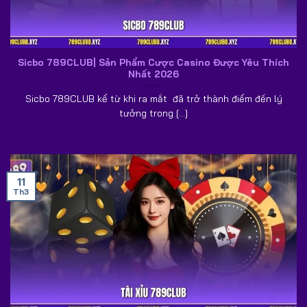
Tiếp tục đầu tư vào lĩnh vực giải trí trực tuyến với kho
game
789CLUB
được mở rộng 3000+ sản phẩm mới,
mang đến nhiều lựa chọn hấp dẫn cho hội viên.
Sicbo 789CLUB| Sản Phẩm Cược Casino Được Yêu Thích
Nâng cấp hệ thống chăm sóc khách hàng, chương trình
Nhất 2026
khuyến mãi
789CLUB
và công cụ tương tác để đáp
ứng lượng thành viên dự kiến tăng gấp 2 lần trong thời
Sicbo 789CLUB kể từ khi ra mắt đã trở thành điểm đến lý
tưởng trong [...]
gian tới.
Tích hợp phần mềm nạp rút hiện đại với công nghệ AI
nhận diện tài khoản, giúp xử lý thành công 100% giao
dịch được thực hiện trên hệ thống.
11
Th3
Lợi thế đặc biệt nhất được đánh giá cao
của 789CLUB
Khi nhắc đến những cổng game trực tuyến uy tín,
789CLUB
luôn là cái tên được cộng đồng người chơi
đánh giá cao. Nền tảng không chỉ thu hút nhờ kho trò chơi
phong phú mà còn sở hữu nhiều ưu điểm nổi bật giúp