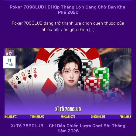
thưởng, nếu xuất hiện 3 biểu tượng giống nhau thì có
Poker 789CLUB | Bí Kíp Thắng Lớn Đang Chờ Bạn Khai
thể nhận phần thưởng giá trị.
Phá 2026
Poker 789CLUB đang trở thành lựa chọn quen thuộc của
Game bài 3D
nhiều hội viên yêu thích [...]
Chuyên mục game bài 3D trên
789CLUB
được xây dựng
nhằm phục vụ cộng đồng yêu thích các trò chơi bài truyền
thống. Nhờ thiết kế đồ họa sinh động, người chơi có thể
cảm nhận rõ không khí sôi động của từng bàn chơi.
11
Th3
Nhiều trò quen thuộc như Phỏm, Xì Tố
789CLUB
, Xì
Dách, Liêng, Tiến Lên Miền Nam.
Hệ thống cung cấp nhiều phòng chơi với cấp độ khác
nhau, phù hợp cho cả người mới lẫn người chơi lâu năm.
Thể thao sôi động
Sảnh thể thao
789CLUB
là điểm đến dành cho những
Xì Tố 789CLUB – Chỉ Dẫn Chiến Lược Chơi Bài Thắng
người yêu thích các giải đấu thể thao. Ngoài bóng đá, hệ
Đậm 2026