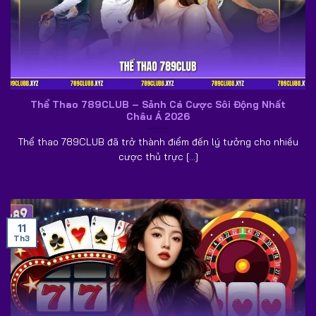
Chiến lược & tầm nhìn
Không chỉ dừng lại ở những thành công đã đạt được, nền
tảng
789CLUB
còn xây dựng chiến lược phát triển dài
hạn nhằm mở rộng quy mô hoạt động trong tương lai.
Những kế hoạch này tập trung vào việc nâng cao chất
lượng dịch vụ cũng như mở rộng hệ sinh thái trò chơi.
Thể Thao 789CLUB – Sảnh Cá Cược Sôi Động Nhất
Châu Á 2026
Thể thao 789CLUB đã trở thành điểm đến lý tưởng cho nhiều
cược thủ trực [...]
11
Th3
Tầm nhìn chiến lược của thương hiệu uy tín 789CLUB