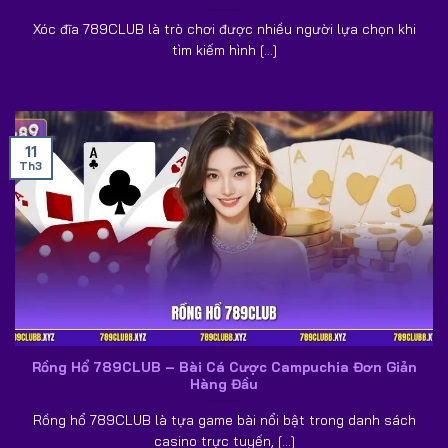
Bên cạnh yếu tố pháp lý, hệ thống bảo mật cũng là điểm
Xóc đĩa 789CLUB là trò chơi được nhiều người lựa chọn khi
mạnh được cộng đồng người chơi đánh giá cao. Khi trở
tìm kiếm hình [...]
thành thành viên của
789CLUB
, người dùng có thể yên
tâm trải nghiệm nhờ cơ chế bảo vệ dữ liệu hiện đại được
tích hợp trên toàn bộ hệ thống.
11
Th3
Rồng Hổ 789CLUB – Bài Cá Cược Campuchia Đơn Giản
Chính sách bảo mật của cổng game luôn được đầu tư chỉn chu
Hàng Đầu
Rồng hổ 789CLUB là tựa game bài nổi bật trong danh sách
789CLUB
sử dụng công nghệ SSL 128 bit kết hợp
casino trực tuyến, [...]