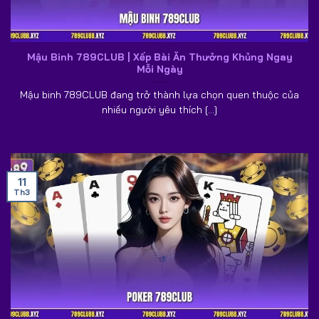
nhưng mỗi trò đều sở hữu cốt truyện riêng, giúp trải
nghiệm luôn mới mẻ.
Mậu Binh 789CLUB | Xếp Bài Ăn Thưởng Khủng Ngay
Mỗi Ngày
Mậu binh 789CLUB đang trở thành lựa chọn quen thuộc của
nhiều người yêu thích [...]
11
Th3
Chinh phục slot nổ hũ với cơ hội thắng Jackpot bùng nổ
Nhiều trò nổi bật như Nổ hũ Thần Tài, Sơn Tinh Thủy
Tinh, Tây Du Thần Ký, Sweet Bonanza, Ăn Khế Trả
Vàng.
Người chơi
789CLUB
chỉ cần nhấn spin để quay