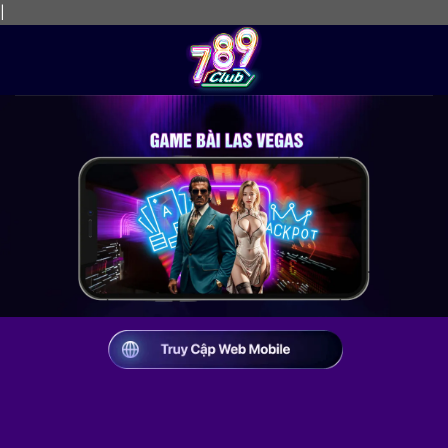
|
Bỏ
qua
nội
dung