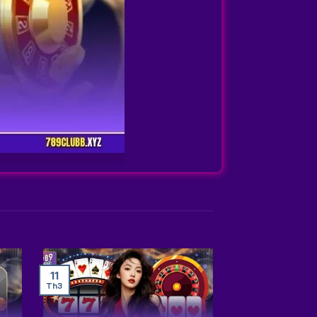
ung cấp. Nhiều sảnh game nổi bật liên tục
uen thuộc như casino live, thể thao
789
hội viên.
11
Th3
 của hệ thống. Ngay từ giai đoạn đầu xây