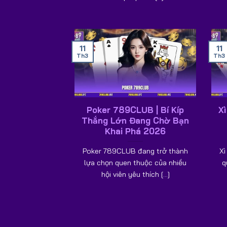
Tiếp tục đầu tư vào lĩnh vực giải trí t
cho hội viên.
Nâng cấp hệ thống chăm sóc khách h
11
11
Th3
Th3
tăng gấp 2 lần trong thời gian tới.
Tích hợp phần mềm nạp rút hiện đại với
Lợi thế đặc biệt nhất đ
Poker 789CLUB | Bí Kíp
X
Thắng Lớn Đang Chờ Bạn
Khi nhắc đến những cổng game trực tuyến
Khai Phá 2026
nhờ kho trò chơi phong phú mà còn sở hữu 
Poker 789CLUB đang trở thành
Xì
Giấy phép hoạt động
lựa chọn quen thuộc của nhiều
q
hội viên yêu thích [...]
Một trong những yếu tố quan trọng giúp k
dịch vụ dành cho người chơi,
789CLUB
c
Cụ thể, nền tảng đã được cấp phép bởi c