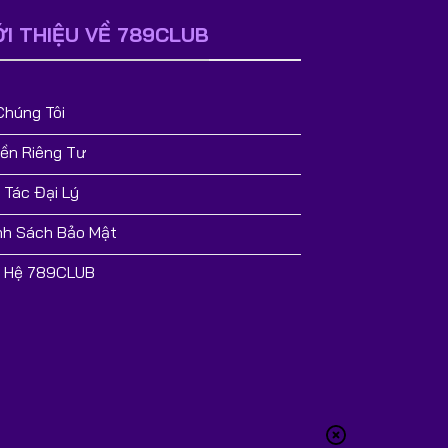
đánh giá kỹ lưỡng liên quan đến công nghệ,
ỚI THIỆU VỀ 789CLUB
Chúng Tôi
. Khi trở thành thành viên của
789CLUB
,
ệ thống.
ền Riêng Tư
 Tác Đại Lý
nh Sách Bảo Mật
n Hệ 789CLUB