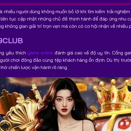
 nhiều người dùng không muốn bỏ lỡ khi tìm kiếm trải nghiệm g
 liên tục cập nhật những chủ đề thịnh hành để đáp ứng nhu c
g không gian giải trí trọn vẹn mà còn có cơ hội nhận về nhiều p
89CLUB
ng yêu thích
game online
đánh giá cao về độ uy tín. Cổng ga
ời chơi đông đảo cùng tệp khách hàng ổn định. Dù thị trường g
nhờ chiến lược vận hành rõ ràng.