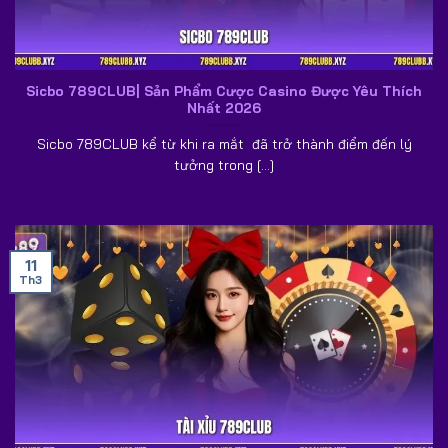
Tiếp tục đầu tư vào lĩnh vực giải trí trực tuyến với kho
game
789CLUB
được mở rộng 3000+ sản phẩm mới,
mang đến nhiều lựa chọn hấp dẫn cho hội viên.
Sicbo 789CLUB| Sản Phẩm Cược Casino Được Yêu Thích
Nâng cấp hệ thống chăm sóc khách hàng, chương trình
Nhất 2026
khuyến mãi
789CLUB
và công cụ tương tác để đáp
ứng lượng thành viên dự kiến tăng gấp 2 lần trong thời
Sicbo 789CLUB kể từ khi ra mắt đã trở thành điểm đến lý
tưởng trong [...]
gian tới.
Tích hợp phần mềm nạp rút hiện đại với công nghệ AI
nhận diện tài khoản, giúp xử lý thành công 100% giao
dịch được thực hiện trên hệ thống.
11
Th3
Lợi thế đặc biệt nhất được đánh giá cao
của 789CLUB
Khi nhắc đến những cổng game trực tuyến uy tín,
789CLUB
luôn là cái tên được cộng đồng người chơi
đánh giá cao. Nền tảng không chỉ thu hút nhờ kho trò chơi
phong phú mà còn sở hữu nhiều ưu điểm nổi bật giúp