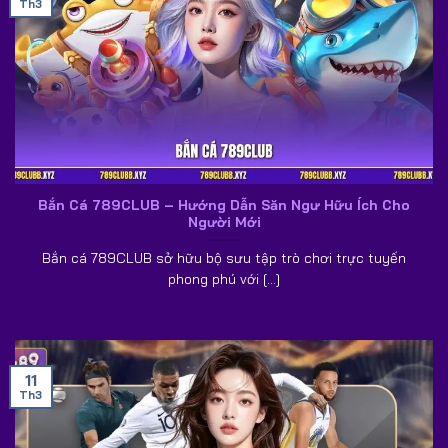
Th3
Sứ mệnh thương hiệu
Định hướng hoạt động của
789CLUB
được xây dựng
dựa trên những tiêu chí quan trọng nhằm mang lại trải
nghiệm tốt cho người tham gia. Những mục tiêu này giúp
nền tảng duy trì môi trường giải trí an toàn, minh bạch cho
cộng đồng người chơi.
Sứ
Chi tiết
Bắn Cá 789CLUB – Hướng Dẫn Săn Ngư Hữu Ích Cho
mệnh
Người Mới
Đây là tiêu chí được nền tảng ưu tiên hàng đầu. Hệ
Cá
Bắn cá 789CLUB sở hữu bộ sưu tập trò chơi trực tuyến
thống
789CLUB
đầu tư công nghệ bảo mật nhằm đảm
cược
phong phú với [...]
bảo dữ liệu cá nhân của người dùng luôn được bảo vệ.
an
Nhờ đó, mọi thông tin liên quan đến tài khoản đều được
toàn
lưu trữ an toàn trên hệ thống.
Nâng
Vì là nền tảng giải trí trực tuyến nên việc cải tiến trò
cấp
chơi luôn được chú trọng. Cổng game
789CLUB
11
kho
thường xuyên cập nhật thêm nhiều sản phẩm mới để
Th3
game
người dùng có thêm lựa chọn.