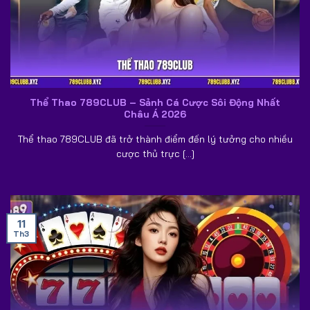
Chiến lược & tầm nhìn
Không chỉ dừng lại ở những thành công đã đạt được, nền
tảng
789CLUB
còn xây dựng chiến lược phát triển dài
hạn nhằm mở rộng quy mô hoạt động trong tương lai.
Những kế hoạch này tập trung vào việc nâng cao chất
lượng dịch vụ cũng như mở rộng hệ sinh thái trò chơi.
Thể Thao 789CLUB – Sảnh Cá Cược Sôi Động Nhất
Châu Á 2026
Thể thao 789CLUB đã trở thành điểm đến lý tưởng cho nhiều
cược thủ trực [...]
11
Th3
Tầm nhìn chiến lược của thương hiệu uy tín 789CLUB