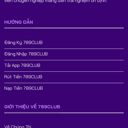
viên chuyên nghiệp mang đến trải nghiệm ổn định.
như sau:
Bước 1: Truy cập hệ thống
link tại 789 CLUB
thông
HƯỚNG DẪN
qua website chính thức
https://nashamuktikenders.in/
hoặc ứng dụng mobile.
Đăng Ký 789CLUB
Bước 2: Điền đầy đủ thông tin được yêu cầu trên biểu
mẫu đăng ký như tên đăng nhập
789CLUB
, mật khẩu,
Đăng Nhập 789CLUB
mã giới thiệu, số điện thoại, mã OTP.
Tải App 789CLUB
Bước 3: Kiểm tra lại toàn bộ những thông tin bản thân
đã nhập, sau đó xác nhận đăng ký. Hệ thống sẽ tiến
Rút Tiền 789CLUB
hành xét duyệt và kích hoạt tài khoản
789CLUB
chỉ
Nạp Tiền 789CLUB
sau chưa đầy 1 phút.
Nạp tiền 789CLUB thiết lập quỹ cược
GIỚI THIỆU VỀ 789CLUB
Sau khi đăng ký
789CLUB
thành công, người chơi cần
nạp tiền vào tài khoản để bắt đầu tham gia các trò chơi
trên hệ thống. Quy trình để tiến hành gửi tiền sẽ diễn ra cụ
Về Chúng Tôi