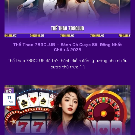
Chiến lược & tầm nhìn
Không chỉ dừng lại ở những thành công đã đạt được, nền
tảng
789CLUB
còn xây dựng chiến lược phát triển dài
hạn nhằm mở rộng quy mô hoạt động trong tương lai.
Những kế hoạch này tập trung vào việc nâng cao chất
lượng dịch vụ cũng như mở rộng hệ sinh thái trò chơi.
Thể Thao 789CLUB – Sảnh Cá Cược Sôi Động Nhất
Châu Á 2026
Thể thao 789CLUB đã trở thành điểm đến lý tưởng cho nhiều
cược thủ trực [...]
11
Th3
Tầm nhìn chiến lược của thương hiệu uy tín 789CLUB