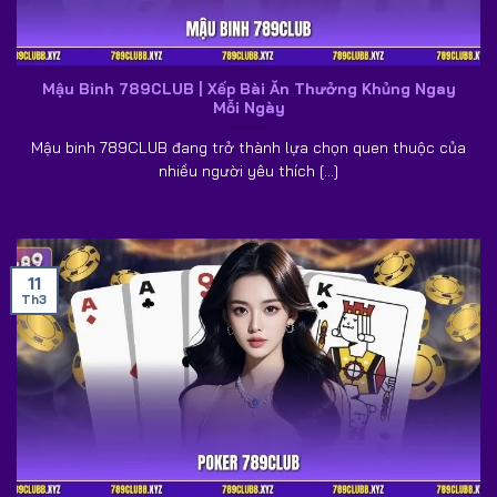
nhưng mỗi trò đều sở hữu cốt truyện riêng, giúp trải
nghiệm luôn mới mẻ.
Mậu Binh 789CLUB | Xếp Bài Ăn Thưởng Khủng Ngay
Mỗi Ngày
Mậu binh 789CLUB đang trở thành lựa chọn quen thuộc của
nhiều người yêu thích [...]
11
Th3
Chinh phục slot nổ hũ với cơ hội thắng Jackpot bùng nổ
Nhiều trò nổi bật như Nổ hũ Thần Tài, Sơn Tinh Thủy
Tinh, Tây Du Thần Ký, Sweet Bonanza, Ăn Khế Trả
Vàng.
Người chơi
789CLUB
chỉ cần nhấn spin để quay