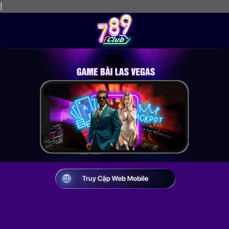
|
Bỏ
qua
nội
dung