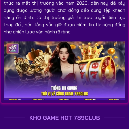
thức ra mắt thị trường vào năm 2020, đến nay đã xây
dựng được lượng người chơi đông đảo cùng tệp khách
hàng ổn định. Dù thị trường giải trí trực tuyến liên tục
thay đổi, nền tảng vẫn giữ được niềm tin từ cộng đồng
nhờ chiến lược vận hành rõ ràng.
Thông tin chung thú vị về cổng game 789CLUB
KHO GAME HOT 789CLUB
Để đạt được điều này,
789CLUB
đã đầu tư kỹ lưỡng vào