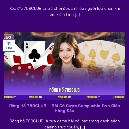
Bên cạnh yếu tố pháp lý, hệ thống bảo mật cũng là điểm
Xóc đĩa 789CLUB là trò chơi được nhiều người lựa chọn khi
mạnh được cộng đồng người chơi đánh giá cao. Khi trở
tìm kiếm hình [...]
thành thành viên của
789CLUB
, người dùng có thể yên
tâm trải nghiệm nhờ cơ chế bảo vệ dữ liệu hiện đại được
tích hợp trên toàn bộ hệ thống.
11
Th3
Rồng Hổ 789CLUB – Bài Cá Cược Campuchia Đơn Giản
Chính sách bảo mật của cổng game luôn được đầu tư chỉn chu
Hàng Đầu
Rồng hổ 789CLUB là tựa game bài nổi bật trong danh sách
789CLUB
sử dụng công nghệ SSL 128 bit kết hợp
casino trực tuyến, [...]