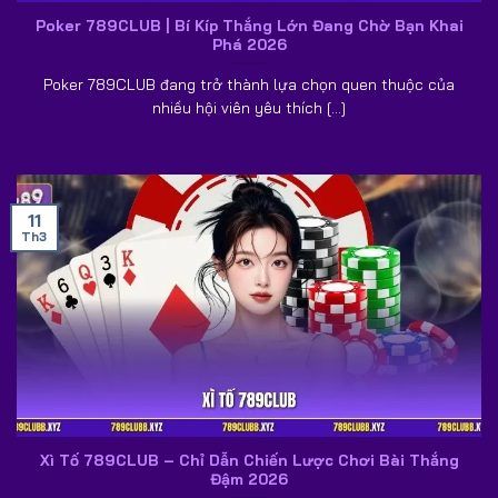
thưởng, nếu xuất hiện 3 biểu tượng giống nhau thì có
Poker 789CLUB | Bí Kíp Thắng Lớn Đang Chờ Bạn Khai
thể nhận phần thưởng giá trị.
Phá 2026
Poker 789CLUB đang trở thành lựa chọn quen thuộc của
Game bài 3D
nhiều hội viên yêu thích [...]
Chuyên mục game bài 3D trên
789CLUB
được xây dựng
nhằm phục vụ cộng đồng yêu thích các trò chơi bài truyền
thống. Nhờ thiết kế đồ họa sinh động, người chơi có thể
cảm nhận rõ không khí sôi động của từng bàn chơi.
11
Th3
Nhiều trò quen thuộc như Phỏm, Xì Tố
789CLUB
, Xì
Dách, Liêng, Tiến Lên Miền Nam.
Hệ thống cung cấp nhiều phòng chơi với cấp độ khác
nhau, phù hợp cho cả người mới lẫn người chơi lâu năm.
Thể thao sôi động
Sảnh thể thao
789CLUB
là điểm đến dành cho những
Xì Tố 789CLUB – Chỉ Dẫn Chiến Lược Chơi Bài Thắng
người yêu thích các giải đấu thể thao. Ngoài bóng đá, hệ
Đậm 2026