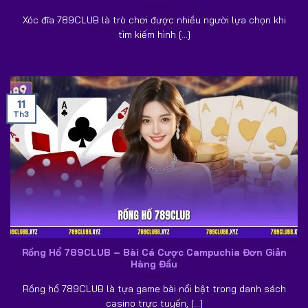
Bên cạnh yếu tố pháp lý, hệ thống bảo mật cũng là điểm
Xóc đĩa 789CLUB là trò chơi được nhiều người lựa chọn khi
mạnh được cộng đồng người chơi đánh giá cao. Khi trở
tìm kiếm hình [...]
thành thành viên của
789CLUB
, người dùng có thể yên
tâm trải nghiệm nhờ cơ chế bảo vệ dữ liệu hiện đại được
tích hợp trên toàn bộ hệ thống.
11
Th3
Rồng Hổ 789CLUB – Bài Cá Cược Campuchia Đơn Giản
Chính sách bảo mật của cổng game luôn được đầu tư chỉn chu
Hàng Đầu
Rồng hổ 789CLUB là tựa game bài nổi bật trong danh sách
789CLUB
sử dụng công nghệ SSL 128 bit kết hợp
casino trực tuyến, [...]