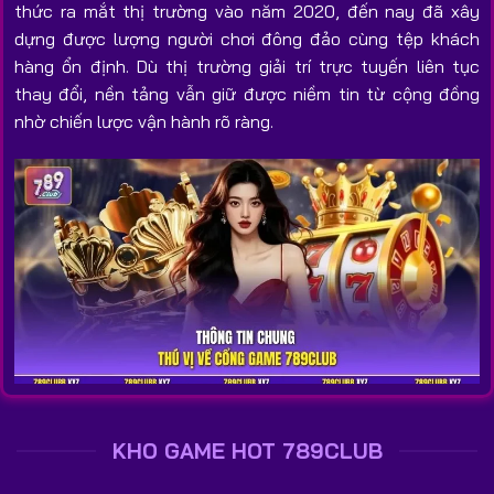
thức ra mắt thị trường vào năm 2020, đến nay đã xây
dựng được lượng người chơi đông đảo cùng tệp khách
hàng ổn định. Dù thị trường giải trí trực tuyến liên tục
thay đổi, nền tảng vẫn giữ được niềm tin từ cộng đồng
nhờ chiến lược vận hành rõ ràng.
Thông tin chung thú vị về cổng game 789CLUB
KHO GAME HOT 789CLUB
Để đạt được điều này,
789CLUB
đã đầu tư kỹ lưỡng vào