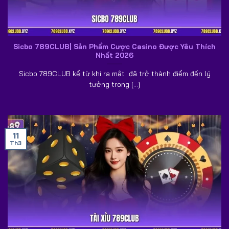
Tiếp tục đầu tư vào lĩnh vực giải trí trực tuyến với kho
game
789CLUB
được mở rộng 3000+ sản phẩm mới,
mang đến nhiều lựa chọn hấp dẫn cho hội viên.
Sicbo 789CLUB| Sản Phẩm Cược Casino Được Yêu Thích
Nâng cấp hệ thống chăm sóc khách hàng, chương trình
Nhất 2026
khuyến mãi
789CLUB
và công cụ tương tác để đáp
ứng lượng thành viên dự kiến tăng gấp 2 lần trong thời
Sicbo 789CLUB kể từ khi ra mắt đã trở thành điểm đến lý
tưởng trong [...]
gian tới.
Tích hợp phần mềm nạp rút hiện đại với công nghệ AI
nhận diện tài khoản, giúp xử lý thành công 100% giao
dịch được thực hiện trên hệ thống.
11
Th3
Lợi thế đặc biệt nhất được đánh giá cao
của 789CLUB
Khi nhắc đến những cổng game trực tuyến uy tín,
789CLUB
luôn là cái tên được cộng đồng người chơi
đánh giá cao. Nền tảng không chỉ thu hút nhờ kho trò chơi
phong phú mà còn sở hữu nhiều ưu điểm nổi bật giúp