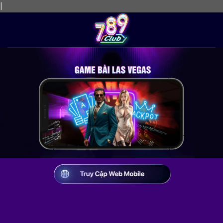
|
Bỏ
qua
nội
dung