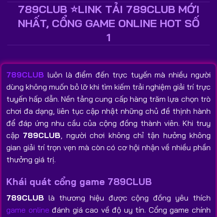
789CLUB ⭐️LINK TẢI 789CLUB MỚI
NHẤT, CỔNG GAME ONLINE HOT SỐ
1
789CLUB
luôn là điểm đến trực tuyến mà nhiều người
dùng không muốn bỏ lỡ khi tìm kiếm trải nghiệm giải trí trực
tuyến hấp dẫn. Nền tảng cung cấp hàng trăm lựa chọn trò
chơi đa dạng, liên tục cập nhật những chủ đề thịnh hành
để đáp ứng nhu cầu của cộng đồng thành viên. Khi truy
cập
789CLUB
, người chơi không chỉ tận hưởng không
gian giải trí trọn vẹn mà còn có cơ hội nhận về nhiều phần
thưởng giá trị.
Khái quát cổng game 789CLUB
789CLUB
là thương hiệu được cộng đồng yêu thích
game online
đánh giá cao về độ uy tín. Cổng game chính