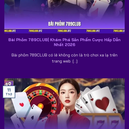
Sảnh live casino
789CLUB
là chuyên mục thu hút đông
đảo người chơi ngay từ lần truy cập đầu tiên. Không gian
trò chơi được thiết kế giống với sòng bạc thực tế tại
Macau, mang lại cảm giác chân thực cho người tham gia.
Hệ thống có sự xuất hiện của các dealer chuyên
Bài Phỏm 789CLUB| Khám Phá Sản Phẩm Cược Hấp Dẫn
nghiệp, giúp quá trình chơi game tại
789CLUB
trở nên
Nhất 2026
sinh động hơn.
Bài phỏm 789CLUB có lẽ không còn là trò chơi xa lạ trên
Khoảng 30+ phòng game với nhiều trò quen thuộc như
trang web. [...]
Baccarat, Rồng Hổ, Sicbo, Poker, Roulette.
Hình ảnh phát trực tiếp có chất lượng cao, mang lại trải
nghiệm gần giống casino truyền thống.
11
Th3
Slot game thưởng
Sảnh slot game
789CLUB
là lựa chọn yêu thích của
nhiều người chơi nhờ lối chơi đơn giản và cơ hội nhận
thưởng lớn. Dù cơ chế quay thưởng tương đối giống nhau