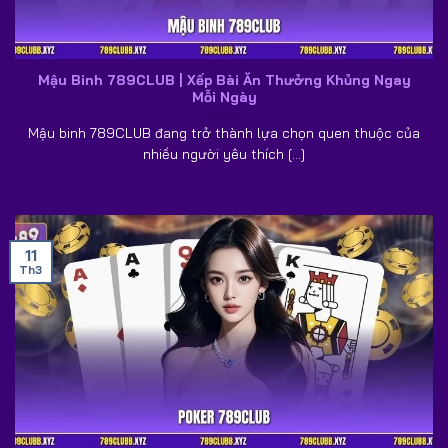
nhưng mỗi trò đều sở hữu cốt truyện riêng, giúp trải
nghiệm luôn mới mẻ.
Mậu Binh 789CLUB | Xếp Bài Ăn Thưởng Khủng Ngay
Mỗi Ngày
Mậu binh 789CLUB đang trở thành lựa chọn quen thuộc của
nhiều người yêu thích [...]
11
Th3
Chinh phục slot nổ hũ với cơ hội thắng Jackpot bùng nổ
Nhiều trò nổi bật như Nổ hũ Thần Tài, Sơn Tinh Thủy
Tinh, Tây Du Thần Ký, Sweet Bonanza, Ăn Khế Trả
Vàng.
Người chơi
789CLUB
chỉ cần nhấn spin để quay