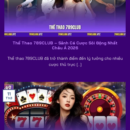
Chiến lược & tầm nhìn
Không chỉ dừng lại ở những thành công đã đạt được, nền
tảng
789CLUB
còn xây dựng chiến lược phát triển dài
hạn nhằm mở rộng quy mô hoạt động trong tương lai.
Những kế hoạch này tập trung vào việc nâng cao chất
lượng dịch vụ cũng như mở rộng hệ sinh thái trò chơi.
Thể Thao 789CLUB – Sảnh Cá Cược Sôi Động Nhất
Châu Á 2026
Thể thao 789CLUB đã trở thành điểm đến lý tưởng cho nhiều
cược thủ trực [...]
11
Th3
Tầm nhìn chiến lược của thương hiệu uy tín 789CLUB