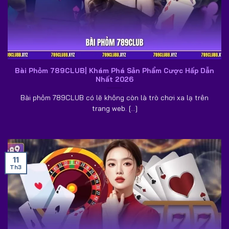
Sảnh live casino
789CLUB
là chuyên mục thu hút đông
đảo người chơi ngay từ lần truy cập đầu tiên. Không gian
trò chơi được thiết kế giống với sòng bạc thực tế tại
Macau, mang lại cảm giác chân thực cho người tham gia.
Hệ thống có sự xuất hiện của các dealer chuyên
Bài Phỏm 789CLUB| Khám Phá Sản Phẩm Cược Hấp Dẫn
nghiệp, giúp quá trình chơi game tại
789CLUB
trở nên
Nhất 2026
sinh động hơn.
Bài phỏm 789CLUB có lẽ không còn là trò chơi xa lạ trên
Khoảng 30+ phòng game với nhiều trò quen thuộc như
trang web. [...]
Baccarat, Rồng Hổ, Sicbo, Poker, Roulette.
Hình ảnh phát trực tiếp có chất lượng cao, mang lại trải
nghiệm gần giống casino truyền thống.
11
Th3
Slot game thưởng
Sảnh slot game
789CLUB
là lựa chọn yêu thích của
nhiều người chơi nhờ lối chơi đơn giản và cơ hội nhận
thưởng lớn. Dù cơ chế quay thưởng tương đối giống nhau