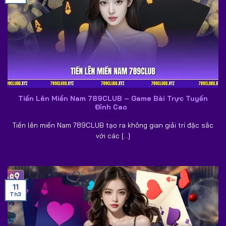
Yếu tố cũng góp phần tạo nên thành công của thương
hiệu chính là bộ phận chăm sóc khách hàng. Đội ngũ hỗ
trợ tại
789CLUB
được đào tạo bài bản về sản phẩm trò
chơi cũng như dịch vụ của hệ thống.
Nhờ kinh nghiệm chuyên môn vững vàng, chuyên viên tại
789CLUB
có thể phản hồi nhanh chóng khi người dùng
cần trợ giúp. Điều này giúp quá trình trải nghiệm của hội
Tiến Lên Miền Nam 789CLUB – Game Bài Trực Tuyến
viên luôn diễn ra thuận lợi.
Đỉnh Cao
Thư viện game 789CLUB cập nhật với
Tiến lên miền Nam 789CLUB tạo ra không gian giải trí đặc sắc
3000+ siêu phẩm đỉnh cao
với các [...]
Kho trò chơi của
789CLUB
là một trong những điểm nổi
bật khiến nhiều người chơi lựa chọn nền tảng. Hệ thống
hiện sở hữu hơn 3000+ trò chơi thuộc nhiều thể loại khác
11
nhau, đáp ứng nhu cầu giải trí của nhiều nhóm người dùng.
Th3
Live casino 789CLUB