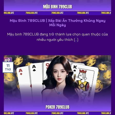
nhưng mỗi trò đều sở hữu cốt truyện riêng, giúp trải
nghiệm luôn mới mẻ.
Mậu Binh 789CLUB | Xếp Bài Ăn Thưởng Khủng Ngay
Mỗi Ngày
Mậu binh 789CLUB đang trở thành lựa chọn quen thuộc của
nhiều người yêu thích [...]
11
Th3
Chinh phục slot nổ hũ với cơ hội thắng Jackpot bùng nổ
Nhiều trò nổi bật như Nổ hũ Thần Tài, Sơn Tinh Thủy
Tinh, Tây Du Thần Ký, Sweet Bonanza, Ăn Khế Trả
Vàng.
Người chơi
789CLUB
chỉ cần nhấn spin để quay