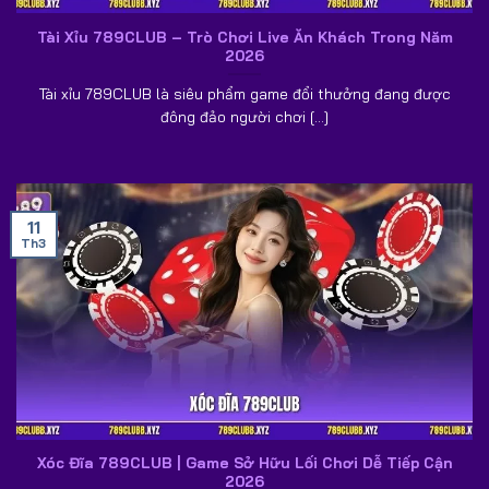
thương hiệu ngày càng khẳng định vị thế trên thị trường
giải trí online.
Tài Xỉu 789CLUB – Trò Chơi Live Ăn Khách Trong Năm
2026
Giấy phép hoạt động
Tài xỉu 789CLUB là siêu phẩm game đổi thưởng đang được
đông đảo người chơi [...]
Một trong những yếu tố quan trọng giúp khẳng định độ uy
tín của nền tảng chính là hệ thống giấy phép hợp pháp.
Không chỉ tập trung phát triển dịch vụ dành cho người
chơi,
789CLUB
còn hoàn thiện đầy đủ các chứng nhận
11
hoạt động từ những tổ chức quốc tế.
Th3
Cụ thể, nền tảng đã được cấp phép bởi các tổ chức uy tín
như MGA và PAGCOR. Đây đều là những đơn vị quản lý
lĩnh vực giải trí trực tuyến có tiêu chuẩn kiểm duyệt
nghiêm ngặt. Để nhận được giấy phép này,
789CLUB
phải trải qua quá trình đánh giá kỹ lưỡng liên quan đến
công nghệ, bảo mật, tính minh bạch trong vận hành.
Xóc Đĩa 789CLUB | Game Sở Hữu Lối Chơi Dễ Tiếp Cận
789CLUB bảo mật đỉnh cao
2026