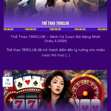
Chiến lược & tầm nhìn
Không chỉ dừng lại ở những thành công đã đạt được, nền
tảng
789CLUB
còn xây dựng chiến lược phát triển dài
hạn nhằm mở rộng quy mô hoạt động trong tương lai.
Những kế hoạch này tập trung vào việc nâng cao chất
lượng dịch vụ cũng như mở rộng hệ sinh thái trò chơi.
Thể Thao 789CLUB – Sảnh Cá Cược Sôi Động Nhất
Châu Á 2026
Thể thao 789CLUB đã trở thành điểm đến lý tưởng cho nhiều
cược thủ trực [...]
11
Th3
Tầm nhìn chiến lược của thương hiệu uy tín 789CLUB