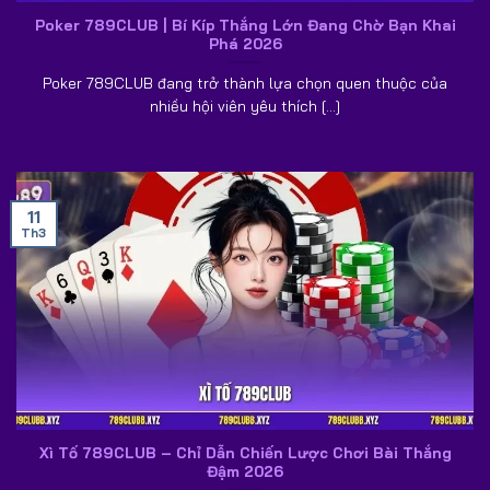
thưởng, nếu xuất hiện 3 biểu tượng giống nhau thì có
Poker 789CLUB | Bí Kíp Thắng Lớn Đang Chờ Bạn Khai
thể nhận phần thưởng giá trị.
Phá 2026
Poker 789CLUB đang trở thành lựa chọn quen thuộc của
Game bài 3D
nhiều hội viên yêu thích [...]
Chuyên mục game bài 3D trên
789CLUB
được xây dựng
nhằm phục vụ cộng đồng yêu thích các trò chơi bài truyền
thống. Nhờ thiết kế đồ họa sinh động, người chơi có thể
cảm nhận rõ không khí sôi động của từng bàn chơi.
11
Th3
Nhiều trò quen thuộc như Phỏm, Xì Tố
789CLUB
, Xì
Dách, Liêng, Tiến Lên Miền Nam.
Hệ thống cung cấp nhiều phòng chơi với cấp độ khác
nhau, phù hợp cho cả người mới lẫn người chơi lâu năm.
Thể thao sôi động
Sảnh thể thao
789CLUB
là điểm đến dành cho những
Xì Tố 789CLUB – Chỉ Dẫn Chiến Lược Chơi Bài Thắng
người yêu thích các giải đấu thể thao. Ngoài bóng đá, hệ
Đậm 2026