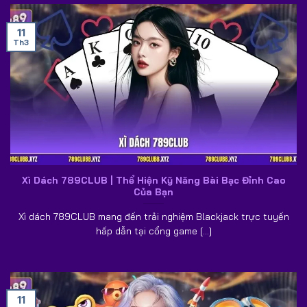
từng chuyên mục trò chơi cũng như dịch vụ cung cấp.
Nhiều sảnh game nổi bật liên tục được bổ sung để người
11
dùng có thêm lựa chọn trải nghiệm. Trong đó có thể kể
Th3
đến các chuyên mục quen thuộc như casino live, thể thao
789 CLUB
, nổ hũ, lô đề, bắn cá… Tất cả đều được xây
dựng nhằm mang lại không gian giải trí phong phú cho hội
viên.
Tầm nhìn hoạt động & sứ mệnh tại cổng
game 789CLUB
Xì Dách 789CLUB | Thể Hiện Kỹ Năng Bài Bạc Đỉnh Cao
Sau khi tìm hiểu về tổng quan nền tảng, nhiều người dùng
Của Bạn
cũng quan tâm đến định hướng phát triển của hệ thống.
Ngay từ giai đoạn đầu xây dựng thương hiệu,
789CLUB
Xì dách 789CLUB mang đến trải nghiệm Blackjack trực tuyến
hấp dẫn tại cổng game [...]
tài xỉu
đã xác định rõ tầm nhìn và sứ mệnh nhằm tạo nền
tảng phát triển bền vững. Nhờ định hướng rõ ràng, cổng
game không chỉ duy trì sự ổn định mà còn từng bước mở
rộng quy mô hoạt động.
11