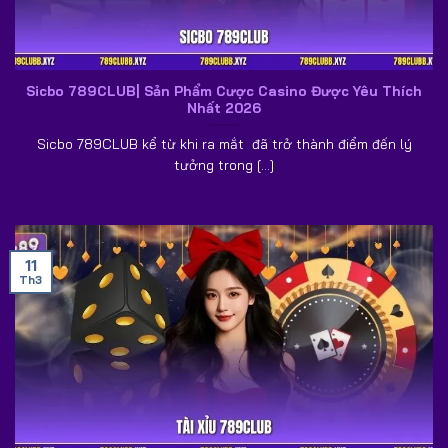
Tiếp tục đầu tư vào lĩnh vực giải trí trực tuyến với kho
game
789CLUB
được mở rộng 3000+ sản phẩm mới,
mang đến nhiều lựa chọn hấp dẫn cho hội viên.
Sicbo 789CLUB| Sản Phẩm Cược Casino Được Yêu Thích
Nâng cấp hệ thống chăm sóc khách hàng, chương trình
Nhất 2026
khuyến mãi
789CLUB
và công cụ tương tác để đáp
ứng lượng thành viên dự kiến tăng gấp 2 lần trong thời
Sicbo 789CLUB kể từ khi ra mắt đã trở thành điểm đến lý
tưởng trong [...]
gian tới.
Tích hợp phần mềm nạp rút hiện đại với công nghệ AI
nhận diện tài khoản, giúp xử lý thành công 100% giao
dịch được thực hiện trên hệ thống.
11
Th3
Lợi thế đặc biệt nhất được đánh giá cao
của 789CLUB
Khi nhắc đến những cổng game trực tuyến uy tín,
789CLUB
luôn là cái tên được cộng đồng người chơi
đánh giá cao. Nền tảng không chỉ thu hút nhờ kho trò chơi
phong phú mà còn sở hữu nhiều ưu điểm nổi bật giúp