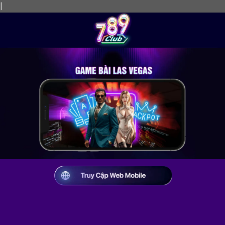
|
Bỏ
qua
nội
dung