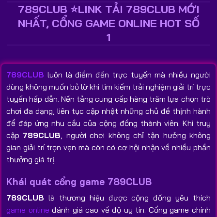
789CLUB ⭐️LINK TẢI 789CLUB MỚI
NHẤT, CỔNG GAME ONLINE HOT SỐ
1
789CLUB
luôn là điểm đến trực tuyến mà nhiều người
dùng không muốn bỏ lỡ khi tìm kiếm trải nghiệm giải trí trực
tuyến hấp dẫn. Nền tảng cung cấp hàng trăm lựa chọn trò
chơi đa dạng, liên tục cập nhật những chủ đề thịnh hành
để đáp ứng nhu cầu của cộng đồng thành viên. Khi truy
cập
789CLUB
, người chơi không chỉ tận hưởng không
gian giải trí trọn vẹn mà còn có cơ hội nhận về nhiều phần
thưởng giá trị.
Khái quát cổng game 789CLUB
789CLUB
là thương hiệu được cộng đồng yêu thích
game online
đánh giá cao về độ uy tín. Cổng game chính