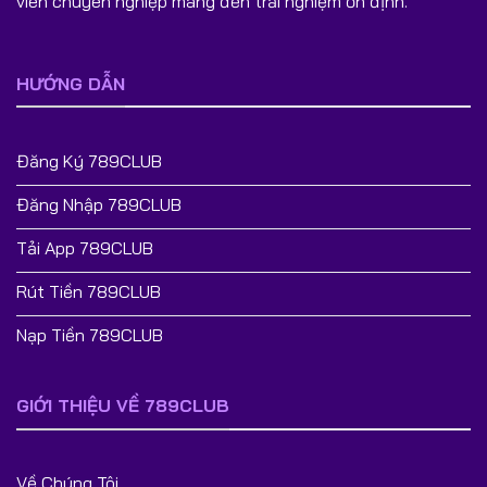
viên chuyên nghiệp mang đến trải nghiệm ổn định.
như sau:
Bước 1: Truy cập hệ thống
link tại 789 CLUB
thông
HƯỚNG DẪN
qua website chính thức
https://eliteguruvayur.in/
hoặc
ứng dụng mobile.
Đăng Ký 789CLUB
Bước 2: Điền đầy đủ thông tin được yêu cầu trên biểu
mẫu đăng ký như tên đăng nhập
789CLUB
, mật khẩu,
Đăng Nhập 789CLUB
mã giới thiệu, số điện thoại, mã OTP.
Tải App 789CLUB
Bước 3: Kiểm tra lại toàn bộ những thông tin bản thân
đã nhập, sau đó xác nhận đăng ký. Hệ thống sẽ tiến
Rút Tiền 789CLUB
hành xét duyệt và kích hoạt tài khoản
789CLUB
chỉ
Nạp Tiền 789CLUB
sau chưa đầy 1 phút.
Nạp tiền 789CLUB thiết lập quỹ cược
GIỚI THIỆU VỀ 789CLUB
Sau khi đăng ký
789CLUB
thành công, người chơi cần
nạp tiền vào tài khoản để bắt đầu tham gia các trò chơi
trên hệ thống. Quy trình để tiến hành gửi tiền sẽ diễn ra cụ
Về Chúng Tôi