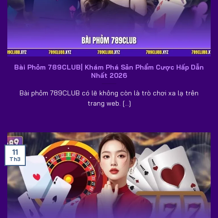
Sảnh live casino
789CLUB
là chuyên mục thu hút đông
đảo người chơi ngay từ lần truy cập đầu tiên. Không gian
trò chơi được thiết kế giống với sòng bạc thực tế tại
Macau, mang lại cảm giác chân thực cho người tham gia.
Hệ thống có sự xuất hiện của các dealer chuyên
Bài Phỏm 789CLUB| Khám Phá Sản Phẩm Cược Hấp Dẫn
nghiệp, giúp quá trình chơi game tại
789CLUB
trở nên
Nhất 2026
sinh động hơn.
Bài phỏm 789CLUB có lẽ không còn là trò chơi xa lạ trên
Khoảng 30+ phòng game với nhiều trò quen thuộc như
trang web. [...]
Baccarat, Rồng Hổ, Sicbo, Poker, Roulette.
Hình ảnh phát trực tiếp có chất lượng cao, mang lại trải
nghiệm gần giống casino truyền thống.
11
Th3
Slot game thưởng
Sảnh slot game
789CLUB
là lựa chọn yêu thích của
nhiều người chơi nhờ lối chơi đơn giản và cơ hội nhận
thưởng lớn. Dù cơ chế quay thưởng tương đối giống nhau