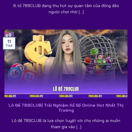
thống còn cung cấp nhiều môn khác như bóng chuyền,
Xì tố 789CLUB đang thu hút sự quan tâm của đông đảo
khúc côn cầu hay đua xe.
người chơi nhờ [...]
Đặc
Chi tiết
điểm
Tỷ lệ
Tỷ lệ Odds cạnh tranh được cập nhật liên tục theo
11
Odds
diễn biến trận đấu.
Th3
Phân
Nhiều loại kèo
789CLUB
phổ biến như handicap châu
loại
Á, châu Âu, Running Ball, Tài Xỉu, chẵn lẻ.
kèo
Cập
Thông tin trận đấu được cập nhật chi tiết để người
nhật
chơi tại
789CLUB
thuận tiện trong quá trình phân
nhanh
tích kèo.
Hướng dẫn hội viên truy cập và tương tác
trên 789CLUB
Lô Đề 789CLUB| Trải Nghiệm Xổ Số Online Hot Nhất Thị
Trường
Các bước thực hiện tại
789CLUB
được thiết kế đơn giản
Lô đề 789CLUB là lựa chọn tuyệt vời cho những ai muốn
nhằm giúp người dùng dễ dàng thao tác ngay từ lần đầu
tham gia vào [...]
sử dụng. Dưới đây là hướng dẫn chi tiết các bước quan