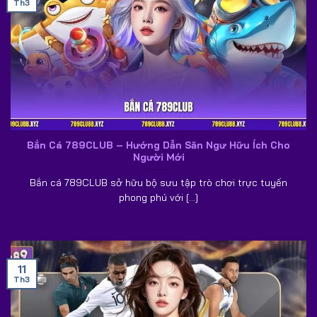
Th3
Sứ mệnh thương hiệu
Định hướng hoạt động của
789CLUB
được xây dựng
dựa trên những tiêu chí quan trọng nhằm mang lại trải
nghiệm tốt cho người tham gia. Những mục tiêu này giúp
nền tảng duy trì môi trường giải trí an toàn, minh bạch cho
cộng đồng người chơi.
Sứ
Chi tiết
Bắn Cá 789CLUB – Hướng Dẫn Săn Ngư Hữu Ích Cho
mệnh
Người Mới
Đây là tiêu chí được nền tảng ưu tiên hàng đầu. Hệ
Cá
Bắn cá 789CLUB sở hữu bộ sưu tập trò chơi trực tuyến
thống
789CLUB
đầu tư công nghệ bảo mật nhằm đảm
cược
phong phú với [...]
bảo dữ liệu cá nhân của người dùng luôn được bảo vệ.
an
Nhờ đó, mọi thông tin liên quan đến tài khoản đều được
toàn
lưu trữ an toàn trên hệ thống.
Nâng
Vì là nền tảng giải trí trực tuyến nên việc cải tiến trò
cấp
chơi luôn được chú trọng. Cổng game
789CLUB
11
kho
thường xuyên cập nhật thêm nhiều sản phẩm mới để
Th3
game
người dùng có thêm lựa chọn.