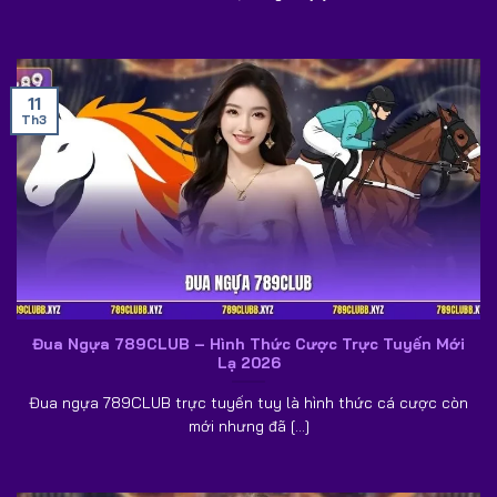
tường lửa Firewall nhằm bảo vệ toàn bộ dữ liệu cá
nhân. Nhờ đó, nguy cơ rò rỉ thông tin trong quá trình sử
dụng gần như được loại bỏ hoàn toàn.
11
Đội ngũ kỹ thuật của
789CLUB
luôn theo dõi hệ thống
Th3
liên tục để phát hiện các lỗ hổng bảo mật nếu có. Khi
xuất hiện vấn đề, bộ phận kỹ thuật sẽ nhanh chóng xử
lý nhằm đảm bảo hệ thống vận hành ổn định.
Hạng mục game đa dạng
Yếu tố tiếp theo giúp nền tảng
789CLUB
giữ chân người
chơi chính là hệ thống trò chơi đa dạng. Theo đánh giá từ
cộng đồng người dùng, 100% khách hàng đều hài lòng với
Đua Ngựa 789CLUB – Hình Thức Cược Trực Tuyến Mới
Lạ 2026
các chuyên mục giải trí được cung cấp trên hệ thống.
Đua ngựa 789CLUB trực tuyến tuy là hình thức cá cược còn
Hiện tại, cổng game
789CLUB
sở hữu khoảng 6 – 7 hạng
mới nhưng đã [...]
mục trò chơi khác nhau, liên tục được cập nhật nội dung
mới. Thư viện game của nền tảng đã vượt mốc 5000+