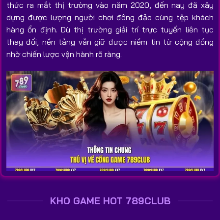
thức ra mắt thị trường vào năm 2020, đến nay đã xây
dựng được lượng người chơi đông đảo cùng tệp khách
hàng ổn định. Dù thị trường giải trí trực tuyến liên tục
thay đổi, nền tảng vẫn giữ được niềm tin từ cộng đồng
nhờ chiến lược vận hành rõ ràng.
Thông tin chung thú vị về cổng game 789CLUB
KHO GAME HOT 789CLUB
Để đạt được điều này,
789CLUB
đã đầu tư kỹ lưỡng vào