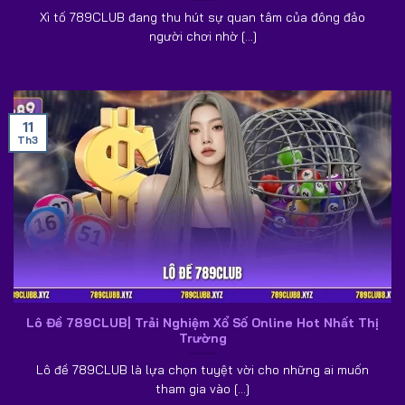
thống còn cung cấp nhiều môn khác như bóng chuyền,
Xì tố 789CLUB đang thu hút sự quan tâm của đông đảo
khúc côn cầu hay đua xe.
người chơi nhờ [...]
Đặc
Chi tiết
điểm
Tỷ lệ
Tỷ lệ Odds cạnh tranh được cập nhật liên tục theo
11
Odds
diễn biến trận đấu.
Th3
Phân
Nhiều loại kèo
789CLUB
phổ biến như handicap châu
loại
Á, châu Âu, Running Ball, Tài Xỉu, chẵn lẻ.
kèo
Cập
Thông tin trận đấu được cập nhật chi tiết để người
nhật
chơi tại
789CLUB
thuận tiện trong quá trình phân
nhanh
tích kèo.
Hướng dẫn hội viên truy cập và tương tác
trên 789CLUB
Lô Đề 789CLUB| Trải Nghiệm Xổ Số Online Hot Nhất Thị
Trường
Các bước thực hiện tại
789CLUB
được thiết kế đơn giản
Lô đề 789CLUB là lựa chọn tuyệt vời cho những ai muốn
nhằm giúp người dùng dễ dàng thao tác ngay từ lần đầu
tham gia vào [...]
sử dụng. Dưới đây là hướng dẫn chi tiết các bước quan