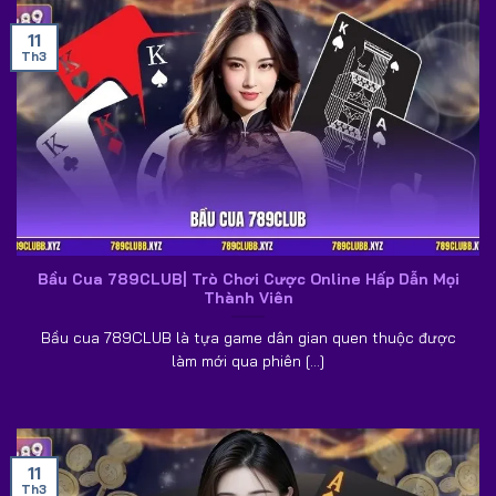
siêu phẩm nổi bật đến từ nhiều nhà phát hành danh tiếng.
11
Nạp rút nhanh & minh bạch
Th3
Không chỉ chú trọng đến trò chơi,
789CLUB
còn xây
dựng hệ thống giao dịch hiện đại nhằm giúp người dùng
thực hiện nạp rút thuận tiện. Quy trình thanh toán được
tự động hóa nhằm đảm bảo tốc độ xử lý nhanh chóng.
Hệ thống hỗ trợ nhiều phương thức thanh toán khác
nhau như banking, tiền ảo, ví điện tử, giftcode.
Bầu Cua 789CLUB| Trò Chơi Cược Online Hấp Dẫn Mọi
Các lệnh giao dịch được xử lý tự động trên
789CLUB
,
Thành Viên
đảm bảo quy trình khép kín và an toàn cho thành viên.
Bầu cua 789CLUB là tựa game dân gian quen thuộc được
Lịch sử thanh toán
789CLUB
được hiển thị minh bạch
làm mới qua phiên [...]
trên tài khoản để người dùng có thể kiểm tra bất cứ lúc
nào.
Hỗ trợ tận tâm kịp thời
11
Th3