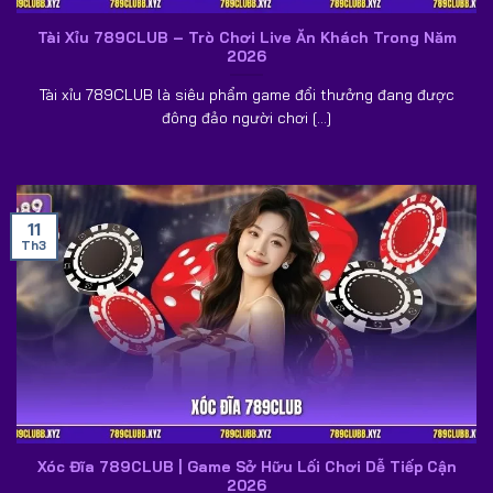
thương hiệu ngày càng khẳng định vị thế trên thị trường
giải trí online.
Tài Xỉu 789CLUB – Trò Chơi Live Ăn Khách Trong Năm
2026
Giấy phép hoạt động
Tài xỉu 789CLUB là siêu phẩm game đổi thưởng đang được
đông đảo người chơi [...]
Một trong những yếu tố quan trọng giúp khẳng định độ uy
tín của nền tảng chính là hệ thống giấy phép hợp pháp.
Không chỉ tập trung phát triển dịch vụ dành cho người
chơi,
789CLUB
còn hoàn thiện đầy đủ các chứng nhận
11
hoạt động từ những tổ chức quốc tế.
Th3
Cụ thể, nền tảng đã được cấp phép bởi các tổ chức uy tín
như MGA và PAGCOR. Đây đều là những đơn vị quản lý
lĩnh vực giải trí trực tuyến có tiêu chuẩn kiểm duyệt
nghiêm ngặt. Để nhận được giấy phép này,
789CLUB
phải trải qua quá trình đánh giá kỹ lưỡng liên quan đến
công nghệ, bảo mật, tính minh bạch trong vận hành.
Xóc Đĩa 789CLUB | Game Sở Hữu Lối Chơi Dễ Tiếp Cận
789CLUB bảo mật đỉnh cao
2026