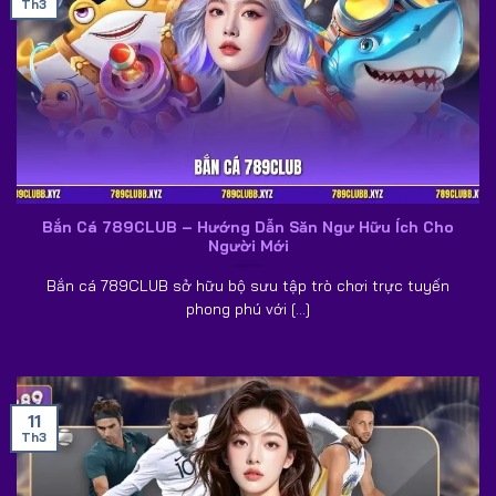
Th3
Sứ mệnh thương hiệu
Định hướng hoạt động của
789CLUB
được xây dựng
dựa trên những tiêu chí quan trọng nhằm mang lại trải
nghiệm tốt cho người tham gia. Những mục tiêu này giúp
nền tảng duy trì môi trường giải trí an toàn, minh bạch cho
cộng đồng người chơi.
Sứ
Chi tiết
Bắn Cá 789CLUB – Hướng Dẫn Săn Ngư Hữu Ích Cho
mệnh
Người Mới
Đây là tiêu chí được nền tảng ưu tiên hàng đầu. Hệ
Cá
Bắn cá 789CLUB sở hữu bộ sưu tập trò chơi trực tuyến
thống
789CLUB
đầu tư công nghệ bảo mật nhằm đảm
cược
phong phú với [...]
bảo dữ liệu cá nhân của người dùng luôn được bảo vệ.
an
Nhờ đó, mọi thông tin liên quan đến tài khoản đều được
toàn
lưu trữ an toàn trên hệ thống.
Nâng
Vì là nền tảng giải trí trực tuyến nên việc cải tiến trò
cấp
chơi luôn được chú trọng. Cổng game
789CLUB
11
kho
thường xuyên cập nhật thêm nhiều sản phẩm mới để
Th3
game
người dùng có thêm lựa chọn.