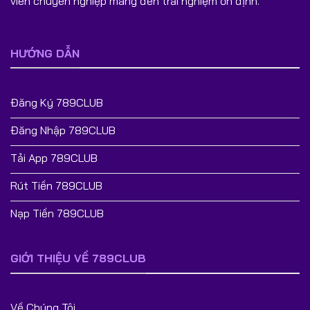
viên chuyên nghiệp mang đến trải nghiệm ổn định.
như sau:
Bước 1: Truy cập hệ thống
link tại 789 CLUB
thông
HƯỚNG DẪN
qua website chính thức
https://nashamuktikenders.in/
hoặc ứng dụng mobile.
Đăng Ký 789CLUB
Bước 2: Điền đầy đủ thông tin được yêu cầu trên biểu
mẫu đăng ký như tên đăng nhập
789CLUB
, mật khẩu,
Đăng Nhập 789CLUB
mã giới thiệu, số điện thoại, mã OTP.
Tải App 789CLUB
Bước 3: Kiểm tra lại toàn bộ những thông tin bản thân
đã nhập, sau đó xác nhận đăng ký. Hệ thống sẽ tiến
Rút Tiền 789CLUB
hành xét duyệt và kích hoạt tài khoản
789CLUB
chỉ
Nạp Tiền 789CLUB
sau chưa đầy 1 phút.
Nạp tiền 789CLUB thiết lập quỹ cược
GIỚI THIỆU VỀ 789CLUB
Sau khi đăng ký
789CLUB
thành công, người chơi cần
nạp tiền vào tài khoản để bắt đầu tham gia các trò chơi
trên hệ thống. Quy trình để tiến hành gửi tiền sẽ diễn ra cụ
Về Chúng Tôi