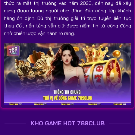
thức ra mắt thị trường vào năm 2020, đến nay đã xây
dựng được lượng người chơi đông đảo cùng tệp khách
hàng ổn định. Dù thị trường giải trí trực tuyến liên tục
thay đổi, nền tảng vẫn giữ được niềm tin từ cộng đồng
nhờ chiến lược vận hành rõ ràng.
Thông tin chung thú vị về cổng game 789CLUB
KHO GAME HOT 789CLUB
Để đạt được điều này,
789CLUB
đã đầu tư kỹ lưỡng vào