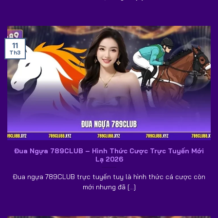
tường lửa Firewall nhằm bảo vệ toàn bộ dữ liệu cá
nhân. Nhờ đó, nguy cơ rò rỉ thông tin trong quá trình sử
dụng gần như được loại bỏ hoàn toàn.
11
Đội ngũ kỹ thuật của
789CLUB
luôn theo dõi hệ thống
Th3
liên tục để phát hiện các lỗ hổng bảo mật nếu có. Khi
xuất hiện vấn đề, bộ phận kỹ thuật sẽ nhanh chóng xử
lý nhằm đảm bảo hệ thống vận hành ổn định.
Hạng mục game đa dạng
Yếu tố tiếp theo giúp nền tảng
789CLUB
giữ chân người
chơi chính là hệ thống trò chơi đa dạng. Theo đánh giá từ
cộng đồng người dùng, 100% khách hàng đều hài lòng với
Đua Ngựa 789CLUB – Hình Thức Cược Trực Tuyến Mới
Lạ 2026
các chuyên mục giải trí được cung cấp trên hệ thống.
Đua ngựa 789CLUB trực tuyến tuy là hình thức cá cược còn
Hiện tại, cổng game
789CLUB
sở hữu khoảng 6 – 7 hạng
mới nhưng đã [...]
mục trò chơi khác nhau, liên tục được cập nhật nội dung
mới. Thư viện game của nền tảng đã vượt mốc 5000+