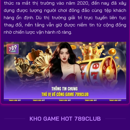
thức ra mắt thị trường vào năm 2020, đến nay đã xây
dựng được lượng người chơi đông đảo cùng tệp khách
hàng ổn định. Dù thị trường giải trí trực tuyến liên tục
thay đổi, nền tảng vẫn giữ được niềm tin từ cộng đồng
nhờ chiến lược vận hành rõ ràng.
Thông tin chung thú vị về cổng game 789CLUB
KHO GAME HOT 789CLUB
Để đạt được điều này,
789CLUB
đã đầu tư kỹ lưỡng vào