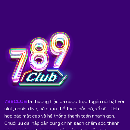
trọng từ đăng ký tài khoản, nạp tiền cho đến rút thưởng
để người chơi có thể trải nghiệm thuận lợi hơn.
Hướng dẫn hội viên từng quy trình cụ thể khi thao tác
789CLUB
là thương hiệu cá cược trực tuyến nổi bật với
Mở tài khoản 789CLUB mới
slot, casino live, cá cược thể thao, bắn cá, xổ số… tích
Người chơi mới có thể tạo tài khoản trên
789CLUB
chỉ
hợp bảo mật cao và hệ thống thanh toán nhanh gọn.
trong thời gian ngắn nhờ quy trình đăng ký được tối ưu
Chuỗi ưu đãi hấp dẫn cùng chính sách chăm sóc thành
đơn giản. Bên dưới sẽ là các bước cụ thể nhất, điển hình