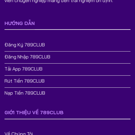
viên chuyên nghiệp mang đến trải nghiệm ổn định.
như sau:
Bước 1: Truy cập hệ thống
link tại 789 CLUB
thông
HƯỚNG DẪN
qua website chính thức
https://nashamuktikenders.in/
hoặc ứng dụng mobile.
Đăng Ký 789CLUB
Bước 2: Điền đầy đủ thông tin được yêu cầu trên biểu
mẫu đăng ký như tên đăng nhập
789CLUB
, mật khẩu,
Đăng Nhập 789CLUB
mã giới thiệu, số điện thoại, mã OTP.
Tải App 789CLUB
Bước 3: Kiểm tra lại toàn bộ những thông tin bản thân
đã nhập, sau đó xác nhận đăng ký. Hệ thống sẽ tiến
Rút Tiền 789CLUB
hành xét duyệt và kích hoạt tài khoản
789CLUB
chỉ
Nạp Tiền 789CLUB
sau chưa đầy 1 phút.
Nạp tiền 789CLUB thiết lập quỹ cược
GIỚI THIỆU VỀ 789CLUB
Sau khi đăng ký
789CLUB
thành công, người chơi cần
nạp tiền vào tài khoản để bắt đầu tham gia các trò chơi
trên hệ thống. Quy trình để tiến hành gửi tiền sẽ diễn ra cụ
Về Chúng Tôi