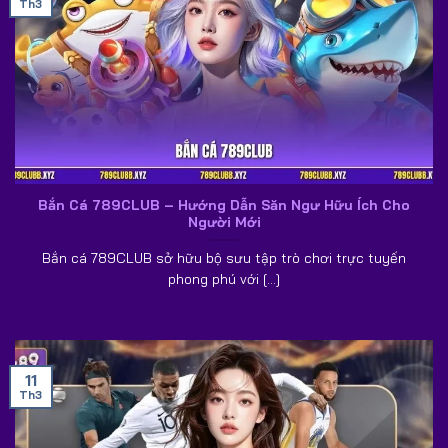
Th3
Sứ mệnh thương hiệu
Định hướng hoạt động của
789CLUB
được xây dựng
dựa trên những tiêu chí quan trọng nhằm mang lại trải
nghiệm tốt cho người tham gia. Những mục tiêu này giúp
nền tảng duy trì môi trường giải trí an toàn, minh bạch cho
cộng đồng người chơi.
Sứ
Chi tiết
Bắn Cá 789CLUB – Hướng Dẫn Săn Ngư Hữu Ích Cho
mệnh
Người Mới
Đây là tiêu chí được nền tảng ưu tiên hàng đầu. Hệ
Cá
Bắn cá 789CLUB sở hữu bộ sưu tập trò chơi trực tuyến
thống
789CLUB
đầu tư công nghệ bảo mật nhằm đảm
cược
phong phú với [...]
bảo dữ liệu cá nhân của người dùng luôn được bảo vệ.
an
Nhờ đó, mọi thông tin liên quan đến tài khoản đều được
toàn
lưu trữ an toàn trên hệ thống.
Nâng
Vì là nền tảng giải trí trực tuyến nên việc cải tiến trò
cấp
chơi luôn được chú trọng. Cổng game
789CLUB
11
kho
thường xuyên cập nhật thêm nhiều sản phẩm mới để
Th3
game
người dùng có thêm lựa chọn.