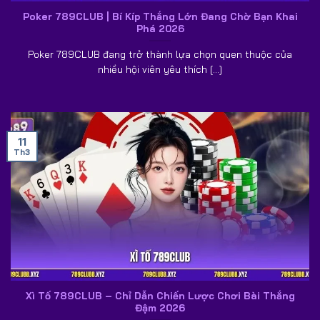
thưởng, nếu xuất hiện 3 biểu tượng giống nhau thì có
Poker 789CLUB | Bí Kíp Thắng Lớn Đang Chờ Bạn Khai
thể nhận phần thưởng giá trị.
Phá 2026
Poker 789CLUB đang trở thành lựa chọn quen thuộc của
Game bài 3D
nhiều hội viên yêu thích [...]
Chuyên mục game bài 3D trên
789CLUB
được xây dựng
nhằm phục vụ cộng đồng yêu thích các trò chơi bài truyền
thống. Nhờ thiết kế đồ họa sinh động, người chơi có thể
cảm nhận rõ không khí sôi động của từng bàn chơi.
11
Th3
Nhiều trò quen thuộc như Phỏm, Xì Tố
789CLUB
, Xì
Dách, Liêng, Tiến Lên Miền Nam.
Hệ thống cung cấp nhiều phòng chơi với cấp độ khác
nhau, phù hợp cho cả người mới lẫn người chơi lâu năm.
Thể thao sôi động
Sảnh thể thao
789CLUB
là điểm đến dành cho những
Xì Tố 789CLUB – Chỉ Dẫn Chiến Lược Chơi Bài Thắng
người yêu thích các giải đấu thể thao. Ngoài bóng đá, hệ
Đậm 2026