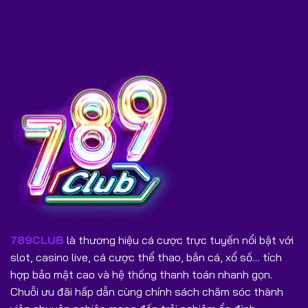
trọng từ đăng ký tài khoản, nạp tiền cho đến rút thưởng
để người chơi có thể trải nghiệm thuận lợi hơn.
Hướng dẫn hội viên từng quy trình cụ thể khi thao tác
789CLUB
là thương hiệu cá cược trực tuyến nổi bật với
Mở tài khoản 789CLUB mới
slot, casino live, cá cược thể thao, bắn cá, xổ số… tích
Người chơi mới có thể tạo tài khoản trên
789CLUB
chỉ
hợp bảo mật cao và hệ thống thanh toán nhanh gọn.
trong thời gian ngắn nhờ quy trình đăng ký được tối ưu
Chuỗi ưu đãi hấp dẫn cùng chính sách chăm sóc thành
đơn giản. Bên dưới sẽ là các bước cụ thể nhất, điển hình