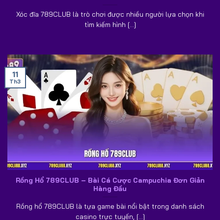
Bên cạnh yếu tố pháp lý, hệ thống bảo mật cũng là điểm
Xóc đĩa 789CLUB là trò chơi được nhiều người lựa chọn khi
mạnh được cộng đồng người chơi đánh giá cao. Khi trở
tìm kiếm hình [...]
thành thành viên của
789CLUB
, người dùng có thể yên
tâm trải nghiệm nhờ cơ chế bảo vệ dữ liệu hiện đại được
tích hợp trên toàn bộ hệ thống.
11
Th3
Rồng Hổ 789CLUB – Bài Cá Cược Campuchia Đơn Giản
Chính sách bảo mật của cổng game luôn được đầu tư chỉn chu
Hàng Đầu
Rồng hổ 789CLUB là tựa game bài nổi bật trong danh sách
789CLUB
sử dụng công nghệ SSL 128 bit kết hợp
casino trực tuyến, [...]