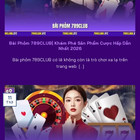
Sảnh live casino
789CLUB
là chuyên mục thu hút đông
đảo người chơi ngay từ lần truy cập đầu tiên. Không gian
trò chơi được thiết kế giống với sòng bạc thực tế tại
Macau, mang lại cảm giác chân thực cho người tham gia.
Hệ thống có sự xuất hiện của các dealer chuyên
Bài Phỏm 789CLUB| Khám Phá Sản Phẩm Cược Hấp Dẫn
nghiệp, giúp quá trình chơi game tại
789CLUB
trở nên
Nhất 2026
sinh động hơn.
Bài phỏm 789CLUB có lẽ không còn là trò chơi xa lạ trên
Khoảng 30+ phòng game với nhiều trò quen thuộc như
trang web. [...]
Baccarat, Rồng Hổ, Sicbo, Poker, Roulette.
Hình ảnh phát trực tiếp có chất lượng cao, mang lại trải
nghiệm gần giống casino truyền thống.
11
Th3
Slot game thưởng
Sảnh slot game
789CLUB
là lựa chọn yêu thích của
nhiều người chơi nhờ lối chơi đơn giản và cơ hội nhận
thưởng lớn. Dù cơ chế quay thưởng tương đối giống nhau