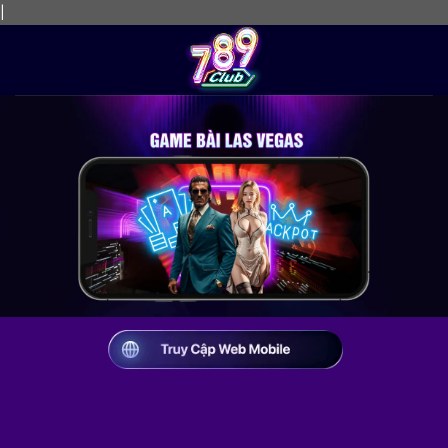
|
Bỏ
qua
nội
dung