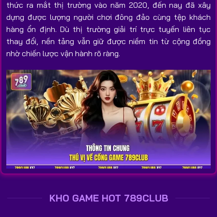
thức ra mắt thị trường vào năm 2020, đến nay đã xây
dựng được lượng người chơi đông đảo cùng tệp khách
hàng ổn định. Dù thị trường giải trí trực tuyến liên tục
thay đổi, nền tảng vẫn giữ được niềm tin từ cộng đồng
nhờ chiến lược vận hành rõ ràng.
Thông tin chung thú vị về cổng game 789CLUB
KHO GAME HOT 789CLUB
Để đạt được điều này,
789CLUB
đã đầu tư kỹ lưỡng vào