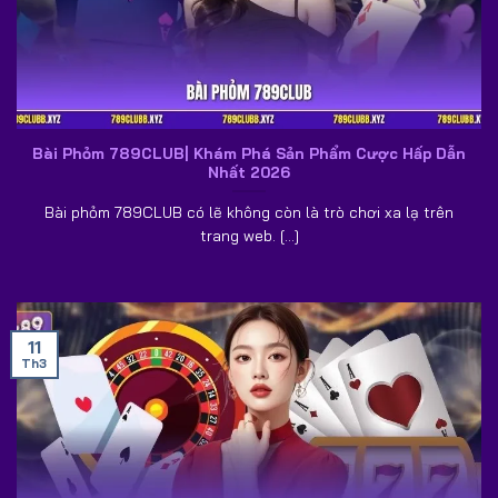
Sảnh live casino
789CLUB
là chuyên mục thu hút đông
đảo người chơi ngay từ lần truy cập đầu tiên. Không gian
trò chơi được thiết kế giống với sòng bạc thực tế tại
Macau, mang lại cảm giác chân thực cho người tham gia.
Hệ thống có sự xuất hiện của các dealer chuyên
Bài Phỏm 789CLUB| Khám Phá Sản Phẩm Cược Hấp Dẫn
nghiệp, giúp quá trình chơi game tại
789CLUB
trở nên
Nhất 2026
sinh động hơn.
Bài phỏm 789CLUB có lẽ không còn là trò chơi xa lạ trên
Khoảng 30+ phòng game với nhiều trò quen thuộc như
trang web. [...]
Baccarat, Rồng Hổ, Sicbo, Poker, Roulette.
Hình ảnh phát trực tiếp có chất lượng cao, mang lại trải
nghiệm gần giống casino truyền thống.
11
Th3
Slot game thưởng
Sảnh slot game
789CLUB
là lựa chọn yêu thích của
nhiều người chơi nhờ lối chơi đơn giản và cơ hội nhận
thưởng lớn. Dù cơ chế quay thưởng tương đối giống nhau