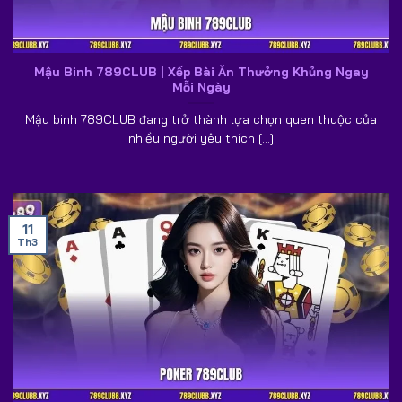
nhưng mỗi trò đều sở hữu cốt truyện riêng, giúp trải
nghiệm luôn mới mẻ.
Mậu Binh 789CLUB | Xếp Bài Ăn Thưởng Khủng Ngay
Mỗi Ngày
Mậu binh 789CLUB đang trở thành lựa chọn quen thuộc của
nhiều người yêu thích [...]
11
Th3
Chinh phục slot nổ hũ với cơ hội thắng Jackpot bùng nổ
Nhiều trò nổi bật như Nổ hũ Thần Tài, Sơn Tinh Thủy
Tinh, Tây Du Thần Ký, Sweet Bonanza, Ăn Khế Trả
Vàng.
Người chơi
789CLUB
chỉ cần nhấn spin để quay