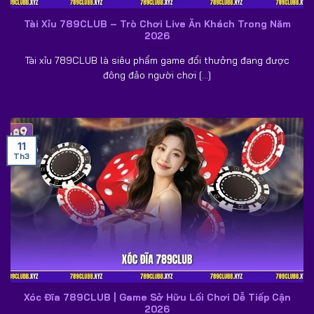
thương hiệu ngày càng khẳng định vị thế trên thị trường
giải trí online.
Tài Xỉu 789CLUB – Trò Chơi Live Ăn Khách Trong Năm
2026
Giấy phép hoạt động
Tài xỉu 789CLUB là siêu phẩm game đổi thưởng đang được
đông đảo người chơi [...]
Một trong những yếu tố quan trọng giúp khẳng định độ uy
tín của nền tảng chính là hệ thống giấy phép hợp pháp.
Không chỉ tập trung phát triển dịch vụ dành cho người
chơi,
789CLUB
còn hoàn thiện đầy đủ các chứng nhận
11
hoạt động từ những tổ chức quốc tế.
Th3
Cụ thể, nền tảng đã được cấp phép bởi các tổ chức uy tín
như MGA và PAGCOR. Đây đều là những đơn vị quản lý
lĩnh vực giải trí trực tuyến có tiêu chuẩn kiểm duyệt
nghiêm ngặt. Để nhận được giấy phép này,
789CLUB
phải trải qua quá trình đánh giá kỹ lưỡng liên quan đến
công nghệ, bảo mật, tính minh bạch trong vận hành.
Xóc Đĩa 789CLUB | Game Sở Hữu Lối Chơi Dễ Tiếp Cận
789CLUB bảo mật đỉnh cao
2026