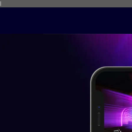
|
Bỏ
qua
nội
dung