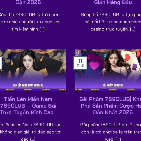
Cận 2026
Giản Hàng Đầu
Xóc đĩa 789CLUB là trò chơi
Rồng hổ 789CLUB là tựa ga
ược nhiều người lựa chọn khi
bài nổi bật trong danh sác
tìm kiếm hình [...]
casino trực tuyến, [...]
11
Th3
Tiến Lên Miền Nam
Bài Phỏm 789CLUB| Kh
789CLUB – Game Bài
Phá Sản Phẩm Cược H
Trực Tuyến Đỉnh Cao
Dẫn Nhất 2026
ến lên miền Nam 789CLUB tạo
Bài phỏm 789CLUB có lẽ kh
Tầm nhìn chiến lược của thương hiệu uy tín 789CLUB
 không gian giải trí đặc sắc với
còn là trò chơi xa lạ trên tra
các [...]
web. [...]