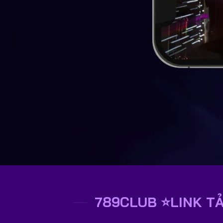
789CLUB ⭐️LINK T