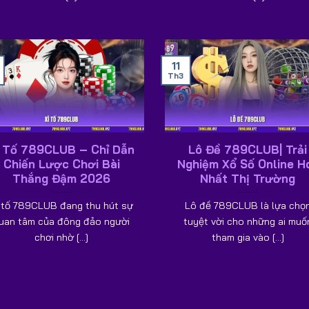
rực tuyến với kho game
789CLUB
được mở rộng 3000+ sản phẩ
àng, chương trình khuyến mãi
789CLUB
và công cụ tương 
11
Th3
 công nghệ AI nhận diện tài khoản, giúp xử lý thành công 100%
ược đánh giá cao của 789CLUB
ì Tố 789CLUB – Chỉ Dẫn
Lô Đề 789CLUB| Trải
Chiến Lược Chơi Bài
Nghiệm Xổ Số Online H
 uy tín,
789CLUB
luôn là cái tên được cộng đồng người chơi
Thắng Đậm 2026
Nhất Thị Trường
nhiều ưu điểm nổi bật giúp thương hiệu ngày càng khẳng định vị
 tố 789CLUB đang thu hút sự
Lô đề 789CLUB là lựa chọ
uan tâm của đông đảo người
tuyệt vời cho những ai muố
chơi nhờ [...]
tham gia vào [...]
hẳng định độ uy tín của nền tảng chính là hệ thống giấy phép
òn hoàn thiện đầy đủ các chứng nhận hoạt động từ những tổ 
ác tổ chức uy tín như MGA và PAGCOR. Đây đều là những đơn vị