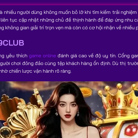
 nhiều người dùng không muốn bỏ lỡ khi tìm kiếm trải nghiệm g
 liên tục cập nhật những chủ đề thịnh hành để đáp ứng nhu c
g không gian giải trí trọn vẹn mà còn có cơ hội nhận về nhiều p
89CLUB
ng yêu thích
game online
đánh giá cao về độ uy tín. Cổng ga
ời chơi đông đảo cùng tệp khách hàng ổn định. Dù thị trường g
nhờ chiến lược vận hành rõ ràng.