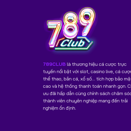
tiêu chuẩn kiểm duyệt nghiêm ngặt. Để 
bảo mật, tính minh bạch trong vận hành.
789CLUB bảo mật đỉnh cao
Bên cạnh yếu tố pháp lý, hệ thống bảo m
người dùng có thể yên tâm trải nghiệm nhờ
789CLUB
là thương hiệu cá cược trực
tuyến nổi bật với slot, casino live, cá cượ
thể thao, bắn cá, xổ số… tích hợp bảo mậ
cao và hệ thống thanh toán nhanh gọn. C
ưu đãi hấp dẫn cùng chính sách chăm só
thành viên chuyên nghiệp mang đến trải
nghiệm ổn định.