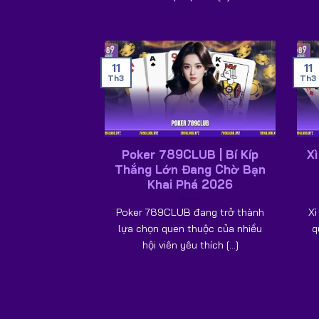
Tiếp tục đầu tư vào lĩnh vực giải trí t
cho hội viên.
Nâng cấp hệ thống chăm sóc khách h
11
11
Th3
Th3
tăng gấp 2 lần trong thời gian tới.
Tích hợp phần mềm nạp rút hiện đại với
Lợi thế đặc biệt nhất đ
Poker 789CLUB | Bí Kíp
X
Thắng Lớn Đang Chờ Bạn
Khi nhắc đến những cổng game trực tuyến
Khai Phá 2026
nhờ kho trò chơi phong phú mà còn sở hữu 
Poker 789CLUB đang trở thành
Xì
Giấy phép hoạt động
lựa chọn quen thuộc của nhiều
q
hội viên yêu thích [...]
Một trong những yếu tố quan trọng giúp k
dịch vụ dành cho người chơi,
789CLUB
c
Cụ thể, nền tảng đã được cấp phép bởi c