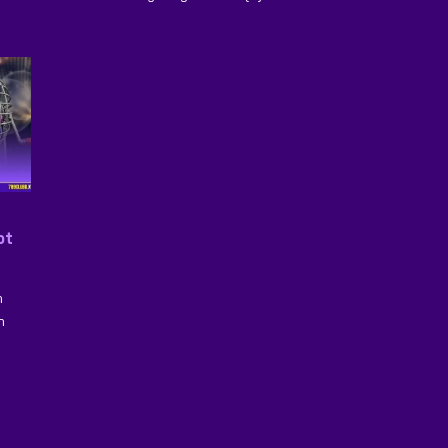
m mới, mang đến nhiều lựa chọn hấp dẫn
tác để đáp ứng lượng thành viên dự kiến
 giao dịch được thực hiện trên hệ thống.
ot
 đánh giá cao. Nền tảng không chỉ thu hút
 thế trên thị trường giải trí online.
n
n
 hợp pháp. Không chỉ tập trung phát triển
chức quốc tế.
 quản lý lĩnh vực giải trí trực tuyến có