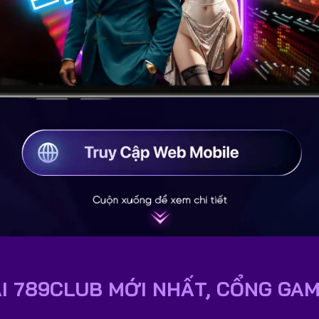
ẢI 789CLUB MỚI NHẤT, CỔNG GAM