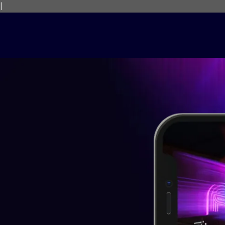
|
Bỏ
qua
nội
dung