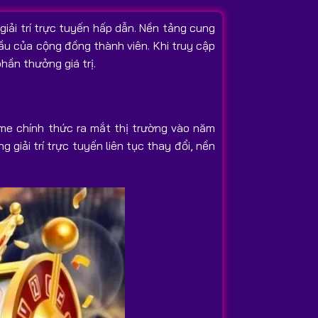
iải trí trực tuyến hấp dẫn. Nền tảng cung
ầu của cộng đồng thành viên. Khi truy cập
hần thưởng giá trị.
me chính thức ra mắt thị trường vào năm
iải trí trực tuyến liên tục thay đổi, nền