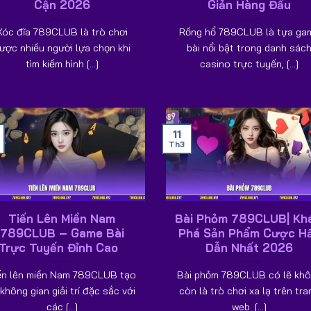
Cận 2026
Giản Hàng Đầu
Xóc đĩa 789CLUB là trò chơi
Rồng hổ 789CLUB là tựa ga
ược nhiều người lựa chọn khi
bài nổi bật trong danh sác
tìm kiếm hình [...]
casino trực tuyến, [...]
11
Th3
Tiến Lên Miền Nam
Bài Phỏm 789CLUB| Kh
789CLUB – Game Bài
Phá Sản Phẩm Cược H
Trực Tuyến Đỉnh Cao
Dẫn Nhất 2026
ến lên miền Nam 789CLUB tạo
Bài phỏm 789CLUB có lẽ kh
Tầm nhìn chiến lược của thương hiệu uy tín 789CLUB
 không gian giải trí đặc sắc với
còn là trò chơi xa lạ trên tra
các [...]
web. [...]