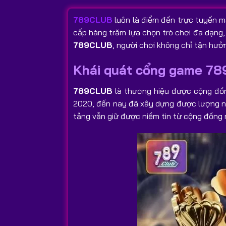
789CLUB
luôn là điểm đến trực tuyến mà
cấp hàng trăm lựa chọn trò chơi đa dạng,
789CLUB
, người chơi không chỉ tận hưởn
Khái quát cổng game 7
789CLUB
là thương hiệu được cộng đồ
2020, đến nay đã xây dựng được lượng ngư
tảng vẫn giữ được niềm tin từ cộng đồng 