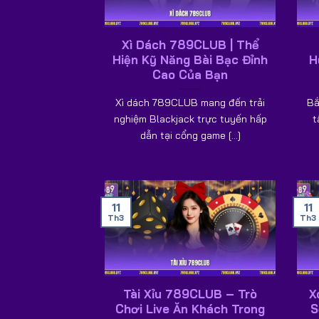
dựng thương hiệu,
789CLUB
tài xỉu
đã x
game không chỉ duy trì sự ổn định mà cò
Xì Dách 789CLUB | Thể
Hiện Kỹ Năng Bài Bạc Đỉnh
H
Sứ mệnh thương hiệu
Cao Của Bạn
Định hướng hoạt động của
789CLUB
đư
Xì dách 789CLUB mang đến trải
Bắ
Những mục tiêu này giúp nền tảng duy trì 
nghiệm Blackjack trực tuyến hấp
t
dẫn tại cổng game [...]
Sứ mệnh
Chi tiết
Cá cược
Đây là tiêu chí được nền tảng 
an toàn
luôn được bảo vệ. Nhờ đó, mọi t
Nâng cấp
Vì là nền tảng giải trí trực tuy
11
11
kho game
phẩm mới để người dùng có thê
Th3
Th3
Chiến lược & tầm nhìn
Không chỉ dừng lại ở những thành công 
Tài Xỉu 789CLUB – Trò
X
động trong tương lai. Những kế hoạch này 
Chơi Live Ăn Khách Trong
S