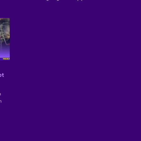
m mới, mang đến nhiều lựa chọn hấp dẫn
tác để đáp ứng lượng thành viên dự kiến
 giao dịch được thực hiện trên hệ thống.
ot
 đánh giá cao. Nền tảng không chỉ thu hút
 thế trên thị trường giải trí online.
n
n
 hợp pháp. Không chỉ tập trung phát triển
chức quốc tế.
 quản lý lĩnh vực giải trí trực tuyến có