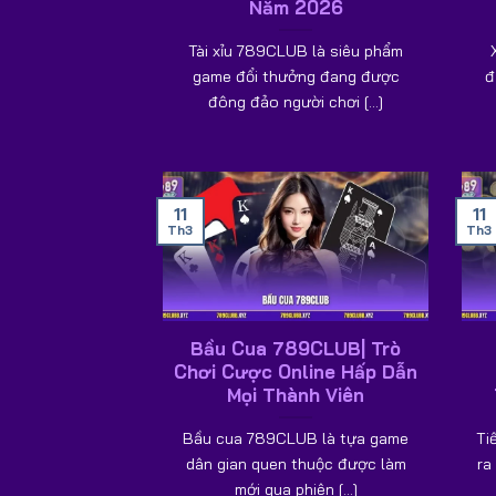
Năm 2026
Tài xỉu 789CLUB là siêu phẩm
game đổi thưởng đang được
đ
đông đảo người chơi [...]
11
11
Th3
Th3
Bầu Cua 789CLUB| Trò
Chơi Cược Online Hấp Dẫn
Mọi Thành Viên
Bầu cua 789CLUB là tựa game
Ti
dân gian quen thuộc được làm
ra
mới qua phiên [...]