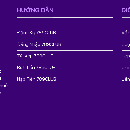
nhận được giấy phép này,
789CLUB
phải trải qua quá trình 
HƯỚNG DẪN
GI
Đăng Ký 789CLUB
Về 
ật cũng là điểm mạnh được cộng đồng người chơi đánh giá cao
 cơ chế bảo vệ dữ liệu hiện đại được tích hợp trên toàn bộ h
Đăng Nhập 789CLUB
Quy
Tải App 789CLUB
Hợp
Rút Tiền 789CLUB
Chí
c
t
Nạp Tiền 789CLUB
Liê
huỗi
c