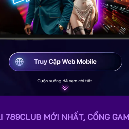
ẢI 789CLUB MỚI NHẤT, CỔNG GAM