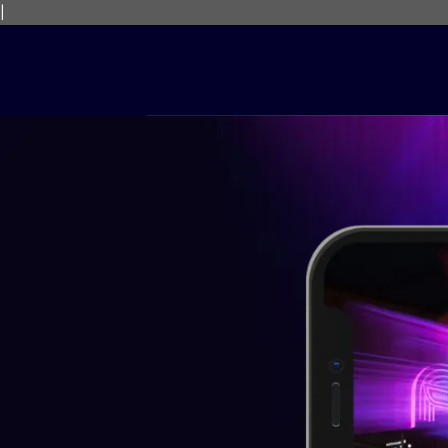
|
Bỏ
qua
nội
dung