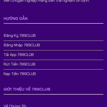
viên chuyên nghiệp mang đến trải nghiệm ổn định.
như sau:
Bước 1: Truy cập hệ thống
link tại 789 CLUB
thông
HƯỚNG DẪN
qua website chính thức
https://nashamuktikenders.in/
hoặc ứng dụng mobile.
Đăng Ký 789CLUB
Bước 2: Điền đầy đủ thông tin được yêu cầu trên biểu
mẫu đăng ký như tên đăng nhập
789CLUB
, mật khẩu,
Đăng Nhập 789CLUB
mã giới thiệu, số điện thoại, mã OTP.
Tải App 789CLUB
Bước 3: Kiểm tra lại toàn bộ những thông tin bản thân
đã nhập, sau đó xác nhận đăng ký. Hệ thống sẽ tiến
Rút Tiền 789CLUB
hành xét duyệt và kích hoạt tài khoản
789CLUB
chỉ
Nạp Tiền 789CLUB
sau chưa đầy 1 phút.
Nạp tiền 789CLUB thiết lập quỹ cược
GIỚI THIỆU VỀ 789CLUB
Sau khi đăng ký
789CLUB
thành công, người chơi cần
nạp tiền vào tài khoản để bắt đầu tham gia các trò chơi
trên hệ thống. Quy trình để tiến hành gửi tiền sẽ diễn ra cụ
Về Chúng Tôi