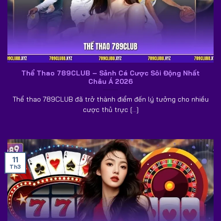
Chiến lược & tầm nhìn
Không chỉ dừng lại ở những thành công đã đạt được, nền
tảng
789CLUB
còn xây dựng chiến lược phát triển dài
hạn nhằm mở rộng quy mô hoạt động trong tương lai.
Những kế hoạch này tập trung vào việc nâng cao chất
lượng dịch vụ cũng như mở rộng hệ sinh thái trò chơi.
Thể Thao 789CLUB – Sảnh Cá Cược Sôi Động Nhất
Châu Á 2026
Thể thao 789CLUB đã trở thành điểm đến lý tưởng cho nhiều
cược thủ trực [...]
11
Th3
Tầm nhìn chiến lược của thương hiệu uy tín 789CLUB