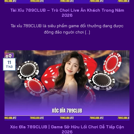
thương hiệu ngày càng khẳng định vị thế trên thị trường
giải trí online.
Tài Xỉu 789CLUB – Trò Chơi Live Ăn Khách Trong Năm
2026
Giấy phép hoạt động
Tài xỉu 789CLUB là siêu phẩm game đổi thưởng đang được
đông đảo người chơi [...]
Một trong những yếu tố quan trọng giúp khẳng định độ uy
tín của nền tảng chính là hệ thống giấy phép hợp pháp.
Không chỉ tập trung phát triển dịch vụ dành cho người
chơi,
789CLUB
còn hoàn thiện đầy đủ các chứng nhận
11
hoạt động từ những tổ chức quốc tế.
Th3
Cụ thể, nền tảng đã được cấp phép bởi các tổ chức uy tín
như MGA và PAGCOR. Đây đều là những đơn vị quản lý
lĩnh vực giải trí trực tuyến có tiêu chuẩn kiểm duyệt
nghiêm ngặt. Để nhận được giấy phép này,
789CLUB
phải trải qua quá trình đánh giá kỹ lưỡng liên quan đến
công nghệ, bảo mật, tính minh bạch trong vận hành.
Xóc Đĩa 789CLUB | Game Sở Hữu Lối Chơi Dễ Tiếp Cận
789CLUB bảo mật đỉnh cao
2026