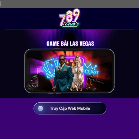
|
Bỏ
qua
nội
dung