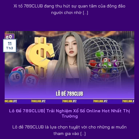
thống còn cung cấp nhiều môn khác như bóng chuyền,
Xì tố 789CLUB đang thu hút sự quan tâm của đông đảo
khúc côn cầu hay đua xe.
người chơi nhờ [...]
Đặc
Chi tiết
điểm
Tỷ lệ
Tỷ lệ Odds cạnh tranh được cập nhật liên tục theo
11
Odds
diễn biến trận đấu.
Th3
Phân
Nhiều loại kèo
789CLUB
phổ biến như handicap châu
loại
Á, châu Âu, Running Ball, Tài Xỉu, chẵn lẻ.
kèo
Cập
Thông tin trận đấu được cập nhật chi tiết để người
nhật
chơi tại
789CLUB
thuận tiện trong quá trình phân
nhanh
tích kèo.
Hướng dẫn hội viên truy cập và tương tác
trên 789CLUB
Lô Đề 789CLUB| Trải Nghiệm Xổ Số Online Hot Nhất Thị
Trường
Các bước thực hiện tại
789CLUB
được thiết kế đơn giản
Lô đề 789CLUB là lựa chọn tuyệt vời cho những ai muốn
nhằm giúp người dùng dễ dàng thao tác ngay từ lần đầu
tham gia vào [...]
sử dụng. Dưới đây là hướng dẫn chi tiết các bước quan