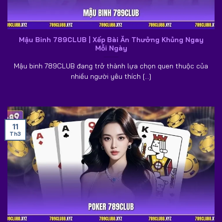
nhưng mỗi trò đều sở hữu cốt truyện riêng, giúp trải
nghiệm luôn mới mẻ.
Mậu Binh 789CLUB | Xếp Bài Ăn Thưởng Khủng Ngay
Mỗi Ngày
Mậu binh 789CLUB đang trở thành lựa chọn quen thuộc của
nhiều người yêu thích [...]
11
Th3
Chinh phục slot nổ hũ với cơ hội thắng Jackpot bùng nổ
Nhiều trò nổi bật như Nổ hũ Thần Tài, Sơn Tinh Thủy
Tinh, Tây Du Thần Ký, Sweet Bonanza, Ăn Khế Trả
Vàng.
Người chơi
789CLUB
chỉ cần nhấn spin để quay