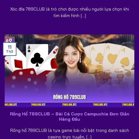
Bên cạnh yếu tố pháp lý, hệ thống bảo mật cũng là điểm
Xóc đĩa 789CLUB là trò chơi được nhiều người lựa chọn khi
mạnh được cộng đồng người chơi đánh giá cao. Khi trở
tìm kiếm hình [...]
thành thành viên của
789CLUB
, người dùng có thể yên
tâm trải nghiệm nhờ cơ chế bảo vệ dữ liệu hiện đại được
tích hợp trên toàn bộ hệ thống.
11
Th3
Rồng Hổ 789CLUB – Bài Cá Cược Campuchia Đơn Giản
Chính sách bảo mật của cổng game luôn được đầu tư chỉn chu
Hàng Đầu
Rồng hổ 789CLUB là tựa game bài nổi bật trong danh sách
789CLUB
sử dụng công nghệ SSL 128 bit kết hợp
casino trực tuyến, [...]