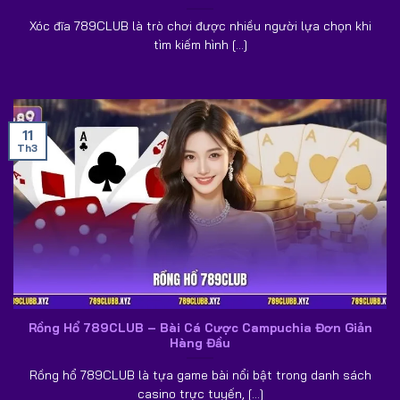
Bên cạnh yếu tố pháp lý, hệ thống bảo mật cũng là điểm
Xóc đĩa 789CLUB là trò chơi được nhiều người lựa chọn khi
mạnh được cộng đồng người chơi đánh giá cao. Khi trở
tìm kiếm hình [...]
thành thành viên của
789CLUB
, người dùng có thể yên
tâm trải nghiệm nhờ cơ chế bảo vệ dữ liệu hiện đại được
tích hợp trên toàn bộ hệ thống.
11
Th3
Rồng Hổ 789CLUB – Bài Cá Cược Campuchia Đơn Giản
Chính sách bảo mật của cổng game luôn được đầu tư chỉn chu
Hàng Đầu
Rồng hổ 789CLUB là tựa game bài nổi bật trong danh sách
789CLUB
sử dụng công nghệ SSL 128 bit kết hợp
casino trực tuyến, [...]