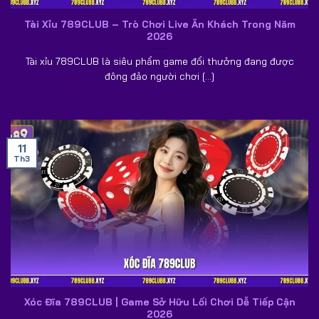
thương hiệu ngày càng khẳng định vị thế trên thị trường
giải trí online.
Tài Xỉu 789CLUB – Trò Chơi Live Ăn Khách Trong Năm
2026
Giấy phép hoạt động
Tài xỉu 789CLUB là siêu phẩm game đổi thưởng đang được
đông đảo người chơi [...]
Một trong những yếu tố quan trọng giúp khẳng định độ uy
tín của nền tảng chính là hệ thống giấy phép hợp pháp.
Không chỉ tập trung phát triển dịch vụ dành cho người
chơi,
789CLUB
còn hoàn thiện đầy đủ các chứng nhận
11
hoạt động từ những tổ chức quốc tế.
Th3
Cụ thể, nền tảng đã được cấp phép bởi các tổ chức uy tín
như MGA và PAGCOR. Đây đều là những đơn vị quản lý
lĩnh vực giải trí trực tuyến có tiêu chuẩn kiểm duyệt
nghiêm ngặt. Để nhận được giấy phép này,
789CLUB
phải trải qua quá trình đánh giá kỹ lưỡng liên quan đến
công nghệ, bảo mật, tính minh bạch trong vận hành.
Xóc Đĩa 789CLUB | Game Sở Hữu Lối Chơi Dễ Tiếp Cận
789CLUB bảo mật đỉnh cao
2026