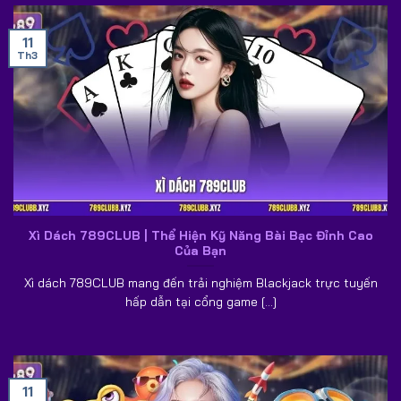
từng chuyên mục trò chơi cũng như dịch vụ cung cấp.
Nhiều sảnh game nổi bật liên tục được bổ sung để người
11
dùng có thêm lựa chọn trải nghiệm. Trong đó có thể kể
Th3
đến các chuyên mục quen thuộc như casino live, thể thao
789 CLUB
, nổ hũ, lô đề, bắn cá… Tất cả đều được xây
dựng nhằm mang lại không gian giải trí phong phú cho hội
viên.
Tầm nhìn hoạt động & sứ mệnh tại cổng
game 789CLUB
Xì Dách 789CLUB | Thể Hiện Kỹ Năng Bài Bạc Đỉnh Cao
Sau khi tìm hiểu về tổng quan nền tảng, nhiều người dùng
Của Bạn
cũng quan tâm đến định hướng phát triển của hệ thống.
Ngay từ giai đoạn đầu xây dựng thương hiệu,
789CLUB
Xì dách 789CLUB mang đến trải nghiệm Blackjack trực tuyến
hấp dẫn tại cổng game [...]
tài xỉu
đã xác định rõ tầm nhìn và sứ mệnh nhằm tạo nền
tảng phát triển bền vững. Nhờ định hướng rõ ràng, cổng
game không chỉ duy trì sự ổn định mà còn từng bước mở
rộng quy mô hoạt động.
11