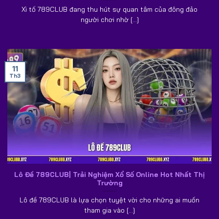
thống còn cung cấp nhiều môn khác như bóng chuyền,
Xì tố 789CLUB đang thu hút sự quan tâm của đông đảo
khúc côn cầu hay đua xe.
người chơi nhờ [...]
Đặc
Chi tiết
điểm
Tỷ lệ
Tỷ lệ Odds cạnh tranh được cập nhật liên tục theo
11
Odds
diễn biến trận đấu.
Th3
Phân
Nhiều loại kèo
789CLUB
phổ biến như handicap châu
loại
Á, châu Âu, Running Ball, Tài Xỉu, chẵn lẻ.
kèo
Cập
Thông tin trận đấu được cập nhật chi tiết để người
nhật
chơi tại
789CLUB
thuận tiện trong quá trình phân
nhanh
tích kèo.
Hướng dẫn hội viên truy cập và tương tác
trên 789CLUB
Lô Đề 789CLUB| Trải Nghiệm Xổ Số Online Hot Nhất Thị
Trường
Các bước thực hiện tại
789CLUB
được thiết kế đơn giản
Lô đề 789CLUB là lựa chọn tuyệt vời cho những ai muốn
nhằm giúp người dùng dễ dàng thao tác ngay từ lần đầu
tham gia vào [...]
sử dụng. Dưới đây là hướng dẫn chi tiết các bước quan