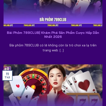
Sảnh live casino
789CLUB
là chuyên mục thu hút đông
đảo người chơi ngay từ lần truy cập đầu tiên. Không gian
trò chơi được thiết kế giống với sòng bạc thực tế tại
Macau, mang lại cảm giác chân thực cho người tham gia.
Hệ thống có sự xuất hiện của các dealer chuyên
Bài Phỏm 789CLUB| Khám Phá Sản Phẩm Cược Hấp Dẫn
nghiệp, giúp quá trình chơi game tại
789CLUB
trở nên
Nhất 2026
sinh động hơn.
Bài phỏm 789CLUB có lẽ không còn là trò chơi xa lạ trên
Khoảng 30+ phòng game với nhiều trò quen thuộc như
trang web. [...]
Baccarat, Rồng Hổ, Sicbo, Poker, Roulette.
Hình ảnh phát trực tiếp có chất lượng cao, mang lại trải
nghiệm gần giống casino truyền thống.
11
Th3
Slot game thưởng
Sảnh slot game
789CLUB
là lựa chọn yêu thích của
nhiều người chơi nhờ lối chơi đơn giản và cơ hội nhận
thưởng lớn. Dù cơ chế quay thưởng tương đối giống nhau