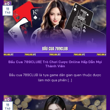
siêu phẩm nổi bật đến từ nhiều nhà phát hành danh tiếng.
11
Nạp rút nhanh & minh bạch
Th3
Không chỉ chú trọng đến trò chơi,
789CLUB
còn xây
dựng hệ thống giao dịch hiện đại nhằm giúp người dùng
thực hiện nạp rút thuận tiện. Quy trình thanh toán được
tự động hóa nhằm đảm bảo tốc độ xử lý nhanh chóng.
Hệ thống hỗ trợ nhiều phương thức thanh toán khác
nhau như banking, tiền ảo, ví điện tử, giftcode.
Bầu Cua 789CLUB| Trò Chơi Cược Online Hấp Dẫn Mọi
Các lệnh giao dịch được xử lý tự động trên
789CLUB
,
Thành Viên
đảm bảo quy trình khép kín và an toàn cho thành viên.
Bầu cua 789CLUB là tựa game dân gian quen thuộc được
Lịch sử thanh toán
789CLUB
được hiển thị minh bạch
làm mới qua phiên [...]
trên tài khoản để người dùng có thể kiểm tra bất cứ lúc
nào.
Hỗ trợ tận tâm kịp thời
11
Th3