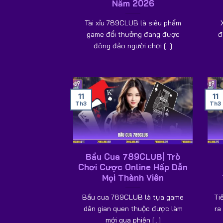
Năm 2026
Tài xỉu 789CLUB là siêu phẩm
game đổi thưởng đang được
đ
đông đảo người chơi [...]
11
11
Th3
Th3
Bầu Cua 789CLUB| Trò
Chơi Cược Online Hấp Dẫn
Mọi Thành Viên
Bầu cua 789CLUB là tựa game
Ti
dân gian quen thuộc được làm
ra
mới qua phiên [...]