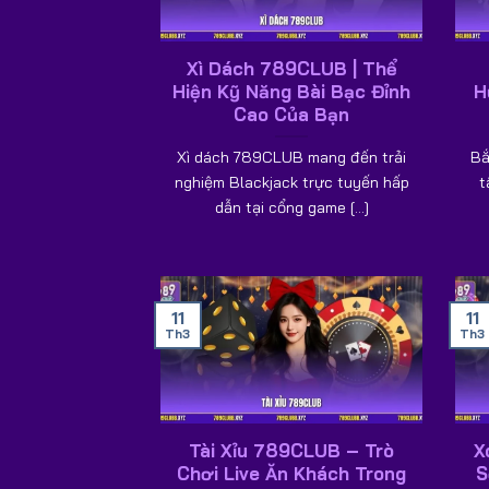
dựng thương hiệu,
789CLUB
tài xỉu
đã x
game không chỉ duy trì sự ổn định mà cò
Xì Dách 789CLUB | Thể
Hiện Kỹ Năng Bài Bạc Đỉnh
H
Sứ mệnh thương hiệu
Cao Của Bạn
Định hướng hoạt động của
789CLUB
đư
Xì dách 789CLUB mang đến trải
Bắ
Những mục tiêu này giúp nền tảng duy trì 
nghiệm Blackjack trực tuyến hấp
t
dẫn tại cổng game [...]
Sứ mệnh
Chi tiết
Cá cược
Đây là tiêu chí được nền tảng 
an toàn
luôn được bảo vệ. Nhờ đó, mọi t
Nâng cấp
Vì là nền tảng giải trí trực tuy
11
11
kho game
phẩm mới để người dùng có thê
Th3
Th3
Chiến lược & tầm nhìn
Không chỉ dừng lại ở những thành công 
Tài Xỉu 789CLUB – Trò
X
động trong tương lai. Những kế hoạch này 
Chơi Live Ăn Khách Trong
S