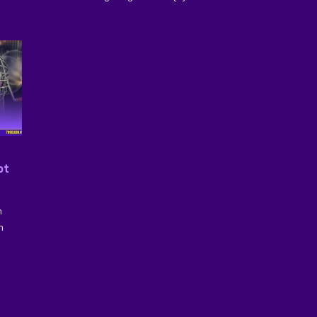
m mới, mang đến nhiều lựa chọn hấp dẫn
tác để đáp ứng lượng thành viên dự kiến
 giao dịch được thực hiện trên hệ thống.
ot
 đánh giá cao. Nền tảng không chỉ thu hút
 thế trên thị trường giải trí online.
n
n
 hợp pháp. Không chỉ tập trung phát triển
chức quốc tế.
 quản lý lĩnh vực giải trí trực tuyến có