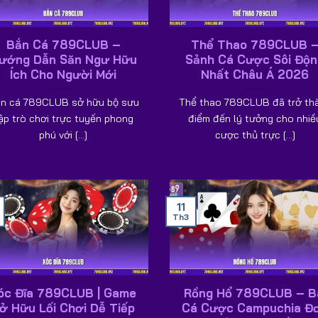
ác định rõ tầm nhìn và sứ mệnh nhằm tạo nền tảng phát triể
n từng bước mở rộng quy mô hoạt động.
Bắn Cá 789CLUB –
Thể Thao 789CLUB 
ướng Dẫn Săn Ngư Hữu
Sảnh Cá Cược Sôi Độn
Ích Cho Người Mới
Nhất Châu Á 2026
ợc xây dựng dựa trên những tiêu chí quan trọng nhằm mang 
n cá 789CLUB sở hữu bộ sưu
Thể thao 789CLUB đã trở th
môi trường giải trí an toàn, minh bạch cho cộng đồng người chơ
ập trò chơi trực tuyến phong
điểm đến lý tưởng cho nhiề
phú với [...]
cược thủ trực [...]
ưu tiên hàng đầu. Hệ thống
789CLUB
đầu tư công nghệ bảo mật nhằ
hông tin liên quan đến tài khoản đều được lưu trữ an toàn trên hệ t
ến nên việc cải tiến trò chơi luôn được chú trọng. Cổng game
789CL
11
m lựa chọn.
Th3
đã đạt được, nền tảng
789CLUB
còn xây dựng chiến lược phá
óc Đĩa 789CLUB | Game
Rồng Hổ 789CLUB – B
tập trung vào việc nâng cao chất lượng dịch vụ cũng như mở r
ở Hữu Lối Chơi Dễ Tiếp
Cá Cược Campuchia Đ