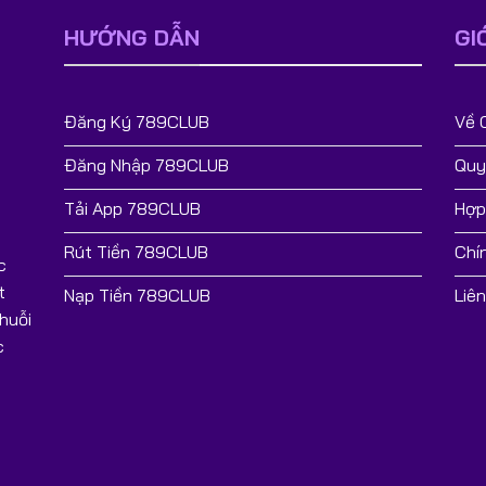
nhận được giấy phép này,
789CLUB
phải trải qua quá trình 
HƯỚNG DẪN
GI
Đăng Ký 789CLUB
Về 
ật cũng là điểm mạnh được cộng đồng người chơi đánh giá cao
 cơ chế bảo vệ dữ liệu hiện đại được tích hợp trên toàn bộ h
Đăng Nhập 789CLUB
Quy
Tải App 789CLUB
Hợp
Rút Tiền 789CLUB
Chí
c
t
Nạp Tiền 789CLUB
Liê
huỗi
c