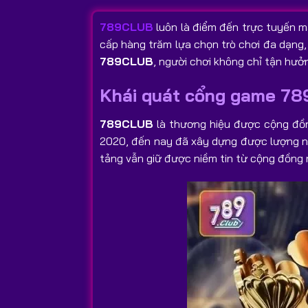
789CLUB
luôn là điểm đến trực tuyến mà
cấp hàng trăm lựa chọn trò chơi đa dạng,
789CLUB
, người chơi không chỉ tận hưởn
Khái quát cổng game 7
789CLUB
là thương hiệu được cộng đồ
2020, đến nay đã xây dựng được lượng ngư
tảng vẫn giữ được niềm tin từ cộng đồng 