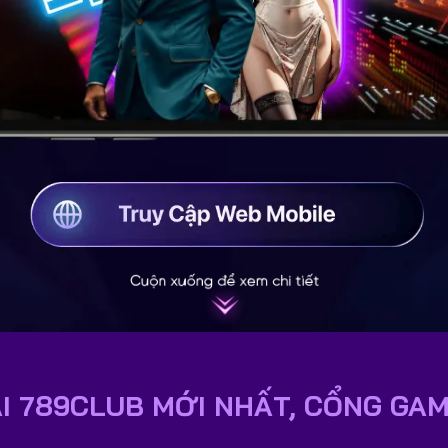
ẢI 789CLUB MỚI NHẤT, CỔNG GAM