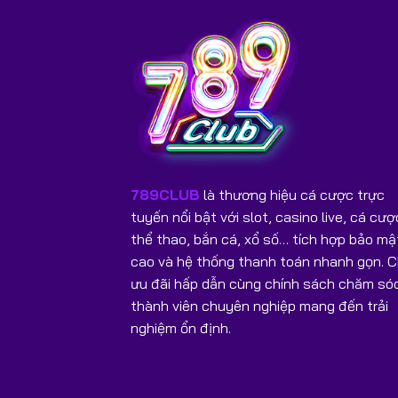
tiêu chuẩn kiểm duyệt nghiêm ngặt. Để 
bảo mật, tính minh bạch trong vận hành.
789CLUB bảo mật đỉnh cao
Bên cạnh yếu tố pháp lý, hệ thống bảo m
người dùng có thể yên tâm trải nghiệm nhờ
789CLUB
là thương hiệu cá cược trực
tuyến nổi bật với slot, casino live, cá cượ
thể thao, bắn cá, xổ số… tích hợp bảo mậ
cao và hệ thống thanh toán nhanh gọn. C
ưu đãi hấp dẫn cùng chính sách chăm só
thành viên chuyên nghiệp mang đến trải
nghiệm ổn định.