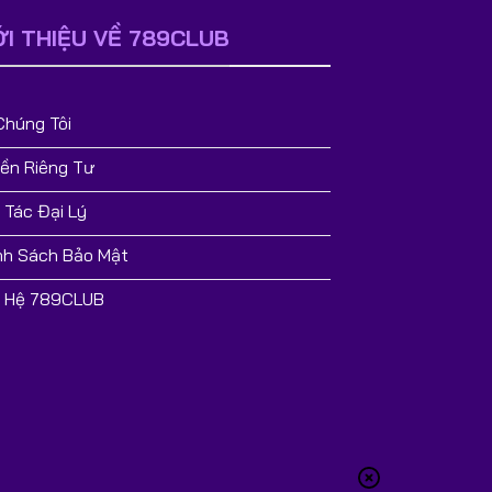
đánh giá kỹ lưỡng liên quan đến công nghệ,
ỚI THIỆU VỀ 789CLUB
Chúng Tôi
. Khi trở thành thành viên của
789CLUB
,
ệ thống.
ền Riêng Tư
 Tác Đại Lý
nh Sách Bảo Mật
n Hệ 789CLUB