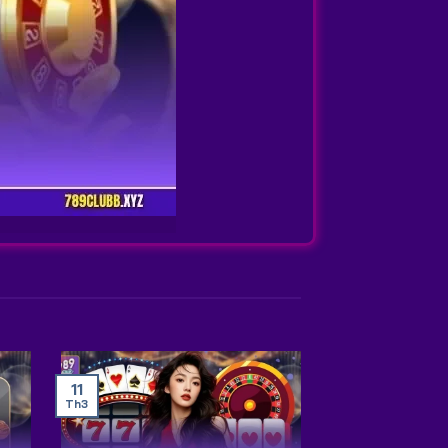
ung cấp. Nhiều sảnh game nổi bật liên tục
uen thuộc như casino live, thể thao
789
hội viên.
11
Th3
 của hệ thống. Ngay từ giai đoạn đầu xây