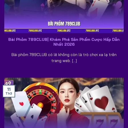
Sảnh live casino
789CLUB
là chuyên mục thu hút đông
đảo người chơi ngay từ lần truy cập đầu tiên. Không gian
trò chơi được thiết kế giống với sòng bạc thực tế tại
Macau, mang lại cảm giác chân thực cho người tham gia.
Hệ thống có sự xuất hiện của các dealer chuyên
Bài Phỏm 789CLUB| Khám Phá Sản Phẩm Cược Hấp Dẫn
nghiệp, giúp quá trình chơi game tại
789CLUB
trở nên
Nhất 2026
sinh động hơn.
Bài phỏm 789CLUB có lẽ không còn là trò chơi xa lạ trên
Khoảng 30+ phòng game với nhiều trò quen thuộc như
trang web. [...]
Baccarat, Rồng Hổ, Sicbo, Poker, Roulette.
Hình ảnh phát trực tiếp có chất lượng cao, mang lại trải
nghiệm gần giống casino truyền thống.
11
Th3
Slot game thưởng
Sảnh slot game
789CLUB
là lựa chọn yêu thích của
nhiều người chơi nhờ lối chơi đơn giản và cơ hội nhận
thưởng lớn. Dù cơ chế quay thưởng tương đối giống nhau