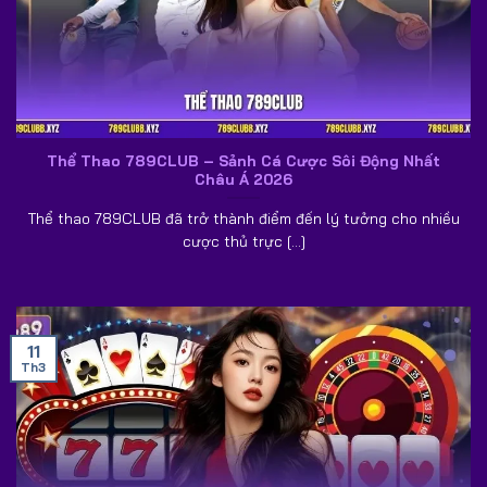
Chiến lược & tầm nhìn
Không chỉ dừng lại ở những thành công đã đạt được, nền
tảng
789CLUB
còn xây dựng chiến lược phát triển dài
hạn nhằm mở rộng quy mô hoạt động trong tương lai.
Những kế hoạch này tập trung vào việc nâng cao chất
lượng dịch vụ cũng như mở rộng hệ sinh thái trò chơi.
Thể Thao 789CLUB – Sảnh Cá Cược Sôi Động Nhất
Châu Á 2026
Thể thao 789CLUB đã trở thành điểm đến lý tưởng cho nhiều
cược thủ trực [...]
11
Th3
Tầm nhìn chiến lược của thương hiệu uy tín 789CLUB