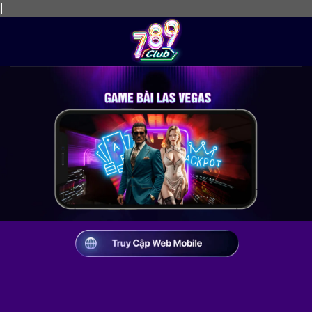
|
Bỏ
qua
nội
dung