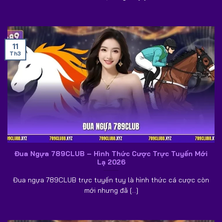
tường lửa Firewall nhằm bảo vệ toàn bộ dữ liệu cá
nhân. Nhờ đó, nguy cơ rò rỉ thông tin trong quá trình sử
dụng gần như được loại bỏ hoàn toàn.
11
Đội ngũ kỹ thuật của
789CLUB
luôn theo dõi hệ thống
Th3
liên tục để phát hiện các lỗ hổng bảo mật nếu có. Khi
xuất hiện vấn đề, bộ phận kỹ thuật sẽ nhanh chóng xử
lý nhằm đảm bảo hệ thống vận hành ổn định.
Hạng mục game đa dạng
Yếu tố tiếp theo giúp nền tảng
789CLUB
giữ chân người
chơi chính là hệ thống trò chơi đa dạng. Theo đánh giá từ
cộng đồng người dùng, 100% khách hàng đều hài lòng với
Đua Ngựa 789CLUB – Hình Thức Cược Trực Tuyến Mới
Lạ 2026
các chuyên mục giải trí được cung cấp trên hệ thống.
Đua ngựa 789CLUB trực tuyến tuy là hình thức cá cược còn
Hiện tại, cổng game
789CLUB
sở hữu khoảng 6 – 7 hạng
mới nhưng đã [...]
mục trò chơi khác nhau, liên tục được cập nhật nội dung
mới. Thư viện game của nền tảng đã vượt mốc 5000+