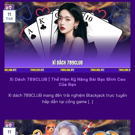
từng chuyên mục trò chơi cũng như dịch vụ cung cấp.
Nhiều sảnh game nổi bật liên tục được bổ sung để người
11
dùng có thêm lựa chọn trải nghiệm. Trong đó có thể kể
Th3
đến các chuyên mục quen thuộc như casino live, thể thao
789 CLUB
, nổ hũ, lô đề, bắn cá… Tất cả đều được xây
dựng nhằm mang lại không gian giải trí phong phú cho hội
viên.
Tầm nhìn hoạt động & sứ mệnh tại cổng
game 789CLUB
Xì Dách 789CLUB | Thể Hiện Kỹ Năng Bài Bạc Đỉnh Cao
Sau khi tìm hiểu về tổng quan nền tảng, nhiều người dùng
Của Bạn
cũng quan tâm đến định hướng phát triển của hệ thống.
Ngay từ giai đoạn đầu xây dựng thương hiệu,
789CLUB
Xì dách 789CLUB mang đến trải nghiệm Blackjack trực tuyến
hấp dẫn tại cổng game [...]
tài xỉu
đã xác định rõ tầm nhìn và sứ mệnh nhằm tạo nền
tảng phát triển bền vững. Nhờ định hướng rõ ràng, cổng
game không chỉ duy trì sự ổn định mà còn từng bước mở
rộng quy mô hoạt động.
11