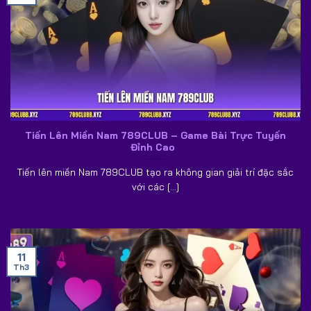
Yếu tố cũng góp phần tạo nên thành công của thương
hiệu chính là bộ phận chăm sóc khách hàng. Đội ngũ hỗ
trợ tại
789CLUB
được đào tạo bài bản về sản phẩm trò
chơi cũng như dịch vụ của hệ thống.
Nhờ kinh nghiệm chuyên môn vững vàng, chuyên viên tại
789CLUB
có thể phản hồi nhanh chóng khi người dùng
cần trợ giúp. Điều này giúp quá trình trải nghiệm của hội
Tiến Lên Miền Nam 789CLUB – Game Bài Trực Tuyến
viên luôn diễn ra thuận lợi.
Đỉnh Cao
Thư viện game 789CLUB cập nhật với
Tiến lên miền Nam 789CLUB tạo ra không gian giải trí đặc sắc
3000+ siêu phẩm đỉnh cao
với các [...]
Kho trò chơi của
789CLUB
là một trong những điểm nổi
bật khiến nhiều người chơi lựa chọn nền tảng. Hệ thống
hiện sở hữu hơn 3000+ trò chơi thuộc nhiều thể loại khác
11
nhau, đáp ứng nhu cầu giải trí của nhiều nhóm người dùng.
Th3
Live casino 789CLUB