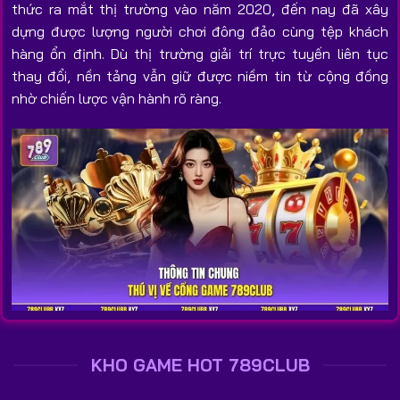
thức ra mắt thị trường vào năm 2020, đến nay đã xây
dựng được lượng người chơi đông đảo cùng tệp khách
hàng ổn định. Dù thị trường giải trí trực tuyến liên tục
thay đổi, nền tảng vẫn giữ được niềm tin từ cộng đồng
nhờ chiến lược vận hành rõ ràng.
Thông tin chung thú vị về cổng game 789CLUB
KHO GAME HOT 789CLUB
Để đạt được điều này,
789CLUB
đã đầu tư kỹ lưỡng vào