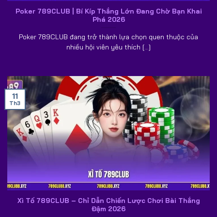
thưởng, nếu xuất hiện 3 biểu tượng giống nhau thì có
Poker 789CLUB | Bí Kíp Thắng Lớn Đang Chờ Bạn Khai
thể nhận phần thưởng giá trị.
Phá 2026
Poker 789CLUB đang trở thành lựa chọn quen thuộc của
Game bài 3D
nhiều hội viên yêu thích [...]
Chuyên mục game bài 3D trên
789CLUB
được xây dựng
nhằm phục vụ cộng đồng yêu thích các trò chơi bài truyền
thống. Nhờ thiết kế đồ họa sinh động, người chơi có thể
cảm nhận rõ không khí sôi động của từng bàn chơi.
11
Th3
Nhiều trò quen thuộc như Phỏm, Xì Tố
789CLUB
, Xì
Dách, Liêng, Tiến Lên Miền Nam.
Hệ thống cung cấp nhiều phòng chơi với cấp độ khác
nhau, phù hợp cho cả người mới lẫn người chơi lâu năm.
Thể thao sôi động
Sảnh thể thao
789CLUB
là điểm đến dành cho những
Xì Tố 789CLUB – Chỉ Dẫn Chiến Lược Chơi Bài Thắng
người yêu thích các giải đấu thể thao. Ngoài bóng đá, hệ
Đậm 2026