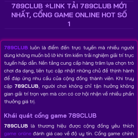
789CLUB ⭐️LINK TẢI 789CLUB MỚI
NHẤT, CỔNG GAME ONLINE HOT SỐ
1
789CLUB
luôn là điểm đến trực tuyến mà nhiều người
dùng không muốn bỏ lỡ khi tìm kiếm trải nghiệm giải trí trực
tuyến hấp dẫn. Nền tảng cung cấp hàng trăm lựa chọn trò
chơi đa dạng, liên tục cập nhật những chủ đề thịnh hành
để đáp ứng nhu cầu của cộng đồng thành viên. Khi truy
cập
789CLUB
, người chơi không chỉ tận hưởng không
gian giải trí trọn vẹn mà còn có cơ hội nhận về nhiều phần
thưởng giá trị.
Khái quát cổng game 789CLUB
789CLUB
là thương hiệu được cộng đồng yêu thích
game online
đánh giá cao về độ uy tín. Cổng game chính