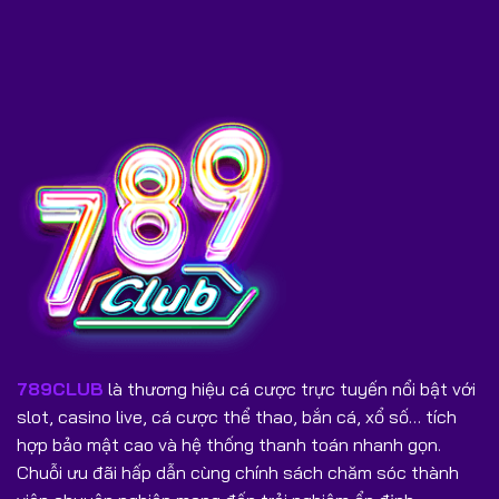
trọng từ đăng ký tài khoản, nạp tiền cho đến rút thưởng
để người chơi có thể trải nghiệm thuận lợi hơn.
Hướng dẫn hội viên từng quy trình cụ thể khi thao tác
789CLUB
là thương hiệu cá cược trực tuyến nổi bật với
Mở tài khoản 789CLUB mới
slot, casino live, cá cược thể thao, bắn cá, xổ số… tích
Người chơi mới có thể tạo tài khoản trên
789CLUB
chỉ
hợp bảo mật cao và hệ thống thanh toán nhanh gọn.
trong thời gian ngắn nhờ quy trình đăng ký được tối ưu
Chuỗi ưu đãi hấp dẫn cùng chính sách chăm sóc thành
đơn giản. Bên dưới sẽ là các bước cụ thể nhất, điển hình