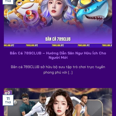
Th3
Sứ mệnh thương hiệu
Định hướng hoạt động của
789CLUB
được xây dựng
dựa trên những tiêu chí quan trọng nhằm mang lại trải
nghiệm tốt cho người tham gia. Những mục tiêu này giúp
nền tảng duy trì môi trường giải trí an toàn, minh bạch cho
cộng đồng người chơi.
Sứ
Chi tiết
Bắn Cá 789CLUB – Hướng Dẫn Săn Ngư Hữu Ích Cho
mệnh
Người Mới
Đây là tiêu chí được nền tảng ưu tiên hàng đầu. Hệ
Cá
Bắn cá 789CLUB sở hữu bộ sưu tập trò chơi trực tuyến
thống
789CLUB
đầu tư công nghệ bảo mật nhằm đảm
cược
phong phú với [...]
bảo dữ liệu cá nhân của người dùng luôn được bảo vệ.
an
Nhờ đó, mọi thông tin liên quan đến tài khoản đều được
toàn
lưu trữ an toàn trên hệ thống.
Nâng
Vì là nền tảng giải trí trực tuyến nên việc cải tiến trò
cấp
chơi luôn được chú trọng. Cổng game
789CLUB
11
kho
thường xuyên cập nhật thêm nhiều sản phẩm mới để
Th3
game
người dùng có thêm lựa chọn.