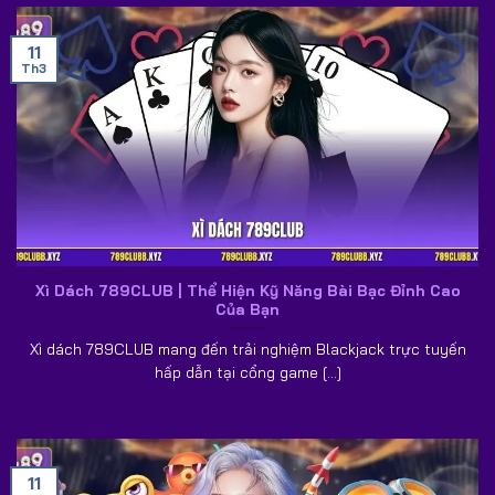
từng chuyên mục trò chơi cũng như dịch vụ cung cấp.
Nhiều sảnh game nổi bật liên tục được bổ sung để người
11
dùng có thêm lựa chọn trải nghiệm. Trong đó có thể kể
Th3
đến các chuyên mục quen thuộc như casino live, thể thao
789 CLUB
, nổ hũ, lô đề, bắn cá… Tất cả đều được xây
dựng nhằm mang lại không gian giải trí phong phú cho hội
viên.
Tầm nhìn hoạt động & sứ mệnh tại cổng
game 789CLUB
Xì Dách 789CLUB | Thể Hiện Kỹ Năng Bài Bạc Đỉnh Cao
Sau khi tìm hiểu về tổng quan nền tảng, nhiều người dùng
Của Bạn
cũng quan tâm đến định hướng phát triển của hệ thống.
Ngay từ giai đoạn đầu xây dựng thương hiệu,
789CLUB
Xì dách 789CLUB mang đến trải nghiệm Blackjack trực tuyến
hấp dẫn tại cổng game [...]
tài xỉu
đã xác định rõ tầm nhìn và sứ mệnh nhằm tạo nền
tảng phát triển bền vững. Nhờ định hướng rõ ràng, cổng
game không chỉ duy trì sự ổn định mà còn từng bước mở
rộng quy mô hoạt động.
11