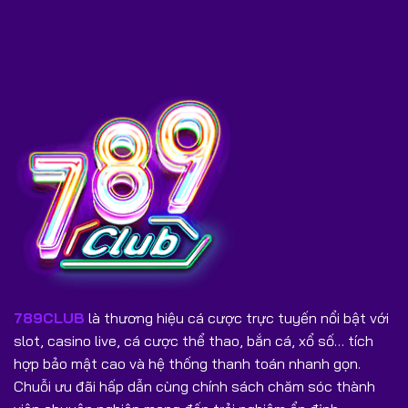
trọng từ đăng ký tài khoản, nạp tiền cho đến rút thưởng
để người chơi có thể trải nghiệm thuận lợi hơn.
Hướng dẫn hội viên từng quy trình cụ thể khi thao tác
789CLUB
là thương hiệu cá cược trực tuyến nổi bật với
Mở tài khoản 789CLUB mới
slot, casino live, cá cược thể thao, bắn cá, xổ số… tích
Người chơi mới có thể tạo tài khoản trên
789CLUB
chỉ
hợp bảo mật cao và hệ thống thanh toán nhanh gọn.
trong thời gian ngắn nhờ quy trình đăng ký được tối ưu
Chuỗi ưu đãi hấp dẫn cùng chính sách chăm sóc thành
đơn giản. Bên dưới sẽ là các bước cụ thể nhất, điển hình