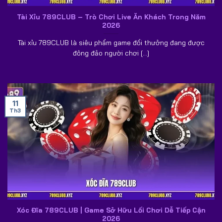
thương hiệu ngày càng khẳng định vị thế trên thị trường
giải trí online.
Tài Xỉu 789CLUB – Trò Chơi Live Ăn Khách Trong Năm
2026
Giấy phép hoạt động
Tài xỉu 789CLUB là siêu phẩm game đổi thưởng đang được
đông đảo người chơi [...]
Một trong những yếu tố quan trọng giúp khẳng định độ uy
tín của nền tảng chính là hệ thống giấy phép hợp pháp.
Không chỉ tập trung phát triển dịch vụ dành cho người
chơi,
789CLUB
còn hoàn thiện đầy đủ các chứng nhận
11
hoạt động từ những tổ chức quốc tế.
Th3
Cụ thể, nền tảng đã được cấp phép bởi các tổ chức uy tín
như MGA và PAGCOR. Đây đều là những đơn vị quản lý
lĩnh vực giải trí trực tuyến có tiêu chuẩn kiểm duyệt
nghiêm ngặt. Để nhận được giấy phép này,
789CLUB
phải trải qua quá trình đánh giá kỹ lưỡng liên quan đến
công nghệ, bảo mật, tính minh bạch trong vận hành.
Xóc Đĩa 789CLUB | Game Sở Hữu Lối Chơi Dễ Tiếp Cận
789CLUB bảo mật đỉnh cao
2026