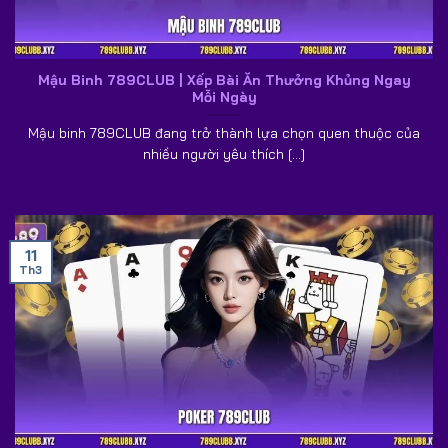
nhưng mỗi trò đều sở hữu cốt truyện riêng, giúp trải
nghiệm luôn mới mẻ.
Mậu Binh 789CLUB | Xếp Bài Ăn Thưởng Khủng Ngay
Mỗi Ngày
Mậu binh 789CLUB đang trở thành lựa chọn quen thuộc của
nhiều người yêu thích [...]
11
Th3
Chinh phục slot nổ hũ với cơ hội thắng Jackpot bùng nổ
Nhiều trò nổi bật như Nổ hũ Thần Tài, Sơn Tinh Thủy
Tinh, Tây Du Thần Ký, Sweet Bonanza, Ăn Khế Trả
Vàng.
Người chơi
789CLUB
chỉ cần nhấn spin để quay