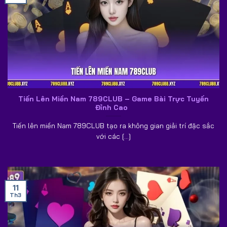
Yếu tố cũng góp phần tạo nên thành công của thương
hiệu chính là bộ phận chăm sóc khách hàng. Đội ngũ hỗ
trợ tại
789CLUB
được đào tạo bài bản về sản phẩm trò
chơi cũng như dịch vụ của hệ thống.
Nhờ kinh nghiệm chuyên môn vững vàng, chuyên viên tại
789CLUB
có thể phản hồi nhanh chóng khi người dùng
cần trợ giúp. Điều này giúp quá trình trải nghiệm của hội
Tiến Lên Miền Nam 789CLUB – Game Bài Trực Tuyến
viên luôn diễn ra thuận lợi.
Đỉnh Cao
Thư viện game 789CLUB cập nhật với
Tiến lên miền Nam 789CLUB tạo ra không gian giải trí đặc sắc
3000+ siêu phẩm đỉnh cao
với các [...]
Kho trò chơi của
789CLUB
là một trong những điểm nổi
bật khiến nhiều người chơi lựa chọn nền tảng. Hệ thống
hiện sở hữu hơn 3000+ trò chơi thuộc nhiều thể loại khác
11
nhau, đáp ứng nhu cầu giải trí của nhiều nhóm người dùng.
Th3
Live casino 789CLUB