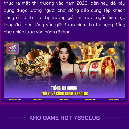
thức ra mắt thị trường vào năm 2020, đến nay đã xây
dựng được lượng người chơi đông đảo cùng tệp khách
hàng ổn định. Dù thị trường giải trí trực tuyến liên tục
thay đổi, nền tảng vẫn giữ được niềm tin từ cộng đồng
nhờ chiến lược vận hành rõ ràng.
Thông tin chung thú vị về cổng game 789CLUB
KHO GAME HOT 789CLUB
Để đạt được điều này,
789CLUB
đã đầu tư kỹ lưỡng vào